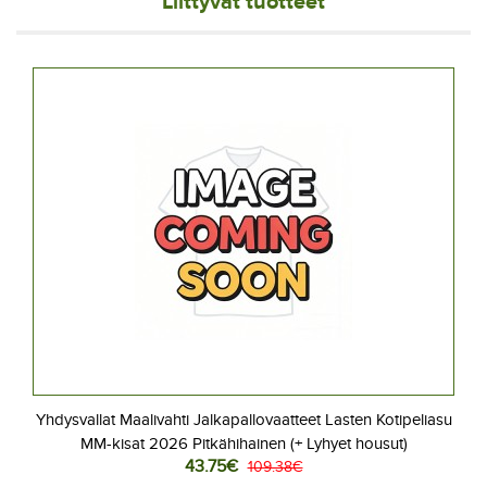
Liittyvät tuotteet
Yhdysvallat Maalivahti Jalkapallovaatteet Lasten Kotipeliasu
MM-kisat 2026 Pitkähihainen (+ Lyhyet housut)
43.75€
109.38€