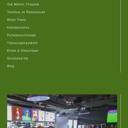
Ota Meihin Yhteyttä
Toimitus Ja Palautukset
Miten Tilata
Kokotaulukko
Puhdistusvinkkejä
Tietosuojakäytäntö
Ehdot & Olosuhteet
Sivustokartta
Blog