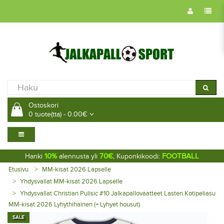
Ostoskori
0 tuote(tta) - 0.00€
10%
70€
FOOTBALL
Hanki
alennusta yli
, Kuponkikoodi:
Etusivu
MM-kisat 2026 Lapselle
Yhdysvallat MM-kisat 2026 Lapselle
Yhdysvallat Christian Pulisic #10 Jalkapallovaatteet Lasten Kotipeliasu
MM-kisat 2026 Lyhythihainen (+ Lyhyet housut)
SALE