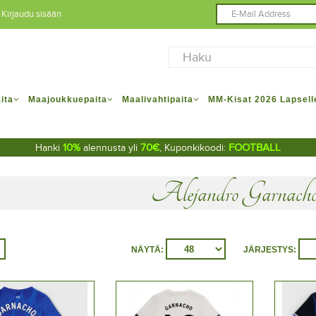
Kirjaudu sisään
ita
Maajoukkuepaita
Maalivahtipaita
MM-Kisat 2026 Lapsell
10%
70€
FOOTBALL
Hanki
alennusta yli
, Kuponkikoodi:
Alejandro Garnach
NÄYTÄ:
JÄRJESTYS: