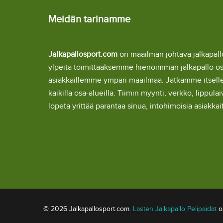
Meidän tarinamme
Jalkapallosport.com
on maailman johtava jalkapa
ylpeitä toimittaaksemme hienoimman jalkapallo o
asiakkaillemme ympäri maailmaa. Jatkamme itsel
kaikilla osa-alueilla. Tiimin myynti, verkko, lipp
lopeta yrittää parantaa sinua, intohimoisia asiakka
© 2026 Jalkapallosport.com.
Lasten Jalkapallo Pelipaidat
om