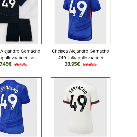
 Alejandro Garnacho
Chelsea Alejandro Garnacho
apallovaatteet Lasten
#49 Jalkapallovaatteet
7.45€
38.95€
s peliasu 2025-26
96.13€
Kotipaita 2025-26
99.88€
hihainen (+ Lyhyet
Lyhythihainen
housut)