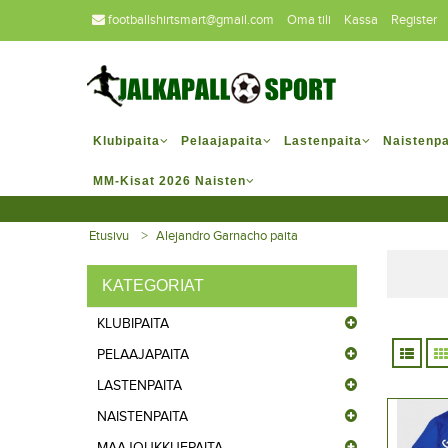
footballshirtsmart@gmail.com
Oma tili
Kassa
Register
Klubipaita
Pelaajapaita
Lastenpaita
Naistenpa
MM-Kisat 2026 Naisten
Etusivu
Alejandro Garnacho paita
KATEGORIAT
KLUBIPAITA
PELAAJAPAITA
LASTENPAITA
NAISTENPAITA
MAAJOUKKUEPAITA