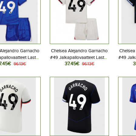
 Alejandro Garnacho
Chelsea Alejandro Garnacho
Chelsea
pallovaatteet Lasten
#49 Jalkapallovaatteet Lasten
#49 Jalk
7.45€
37.45€
3
peliasu 2025-26
96.13€
Vieraspeliasu 2025-26
96.13€
Kolma
hihainen (+ Lyhyet
Lyhythihainen (+ Lyhyet
Lyhyt
housut)
housut)