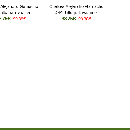
 Alejandro Garnacho
Chelsea Alejandro Garnacho
alkapallovaatteet
#49 Jalkapallovaatteet
8.75€
38.75€
n Kotipaita 2025-26
99.38€
Naisten Vieraspaita 2025-26
99.38€
Lyhythihainen
Lyhythihainen