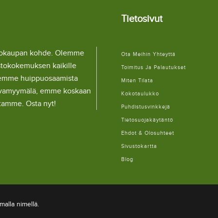
Tietosivut
llokaupan kohde. Olemme
Ota Meihin Yhteyttä
stokokemuksen kaikille
Toimitus Ja Palautukset
lemme huippuosaamista
Miten Tilata
ulaivamyymälä, emme koskaan
Kokotaulukko
itamme. Osta nyt!
Puhdistusvinkkejä
Tietosuojakäytäntö
Ehdot & Olosuhteet
Sivustokartta
Blog
alla nimellä.