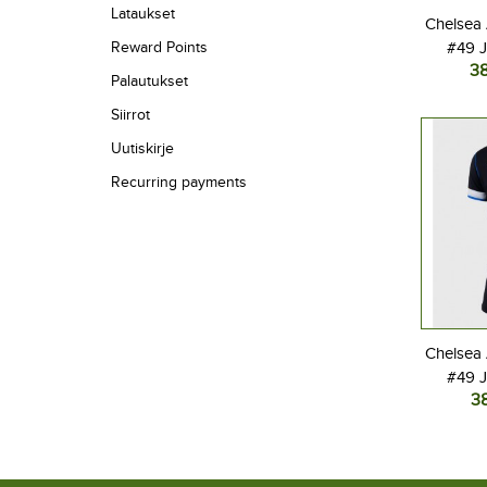
Lataukset
Chelsea
Reward Points
#49 J
3
Vier
Palautukset
L
Siirrot
Uutiskirje
Recurring payments
Chelsea
#49 J
3
Naisten 
L