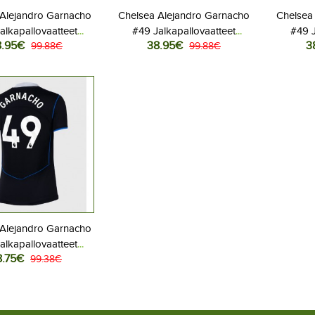
 Alejandro Garnacho
Chelsea Alejandro Garnacho
Chelsea
alkapallovaatteet
#49 Jalkapallovaatteet
#49 J
8.95€
38.95€
3
aspaita 2025-26
99.88€
Kolmaspaita 2025-26
99.88€
Naiste
yhythihainen
Lyhythihainen
 Alejandro Garnacho
alkapallovaatteet
8.75€
Kolmaspaita 2025-26
99.38€
yhythihainen