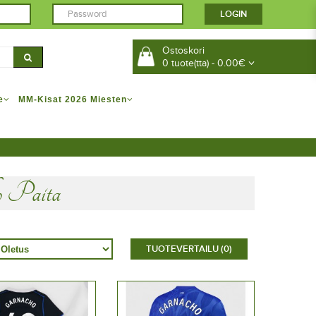
Ostoskori
0 tuote(tta) - 0.00€
e
MM-Kisat 2026 Miesten
o Paita
TUOTEVERTAILU (0)