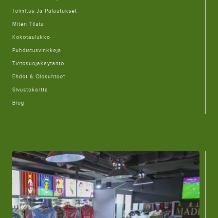
Toimitus Ja Palautukset
Miten Tilata
Kokotaulukko
Puhdistusvinkkejä
Tietosuojakäytäntö
Ehdot & Olosuhteet
Sivustokartta
Blog