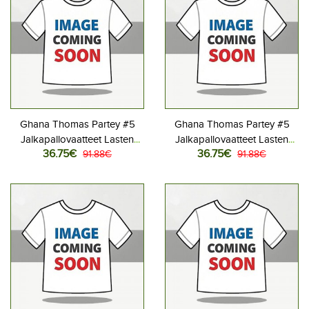
Ghana Thomas Partey #5
Ghana Thomas Partey #5
Jalkapallovaatteet Lasten
Jalkapallovaatteet Lasten
36.75€
36.75€
Kotipeliasu MM-kisat 2026
91.88€
Vieraspeliasu MM-kisat 2026
91.88€
Lyhythihainen (+ Lyhyet
Lyhythihainen (+ Lyhyet
housut)
housut)