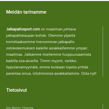
Meidän tarinamme
Jalkapallosport.com
on maailman johtava
jalkapallokaupan kohde. Olemme ylpeitä
toimittaaksemme hienoimman jalkapallo
ostokokemuksen kaikille asiakkaillemme ympäri
maailmaa. Jatkamme itsellemme huippuosaamista
kaikilla osa-alueilla. Tiimin myynti, verkko,
lippulaivamyymälä, emme koskaan lopeta yrittää
parantaa sinua, intohimoisia asiakkaitamme. Osta nyt!
Tietosivut
Ota Meihin Yhteyttä