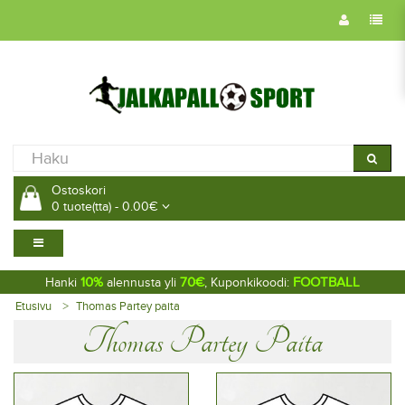
Ostoskori
0 tuote(tta) - 0.00€
10%
70€
FOOTBALL
Hanki
alennusta yli
, Kuponkikoodi:
Etusivu
Thomas Partey paita
Thomas Partey Paita