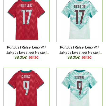
Portugali Rafael Leao #17
Portugali Rafael Leao #17
Jalkapallovaatteet Naisten
Jalkapallovaatteet Naisten
38.05€
38.05€
Kotipaita MM-kisat 2026
95.13€
Vieraspaita MM-kisat 2026
95.13€
Lyhythihainen
Lyhythihainen