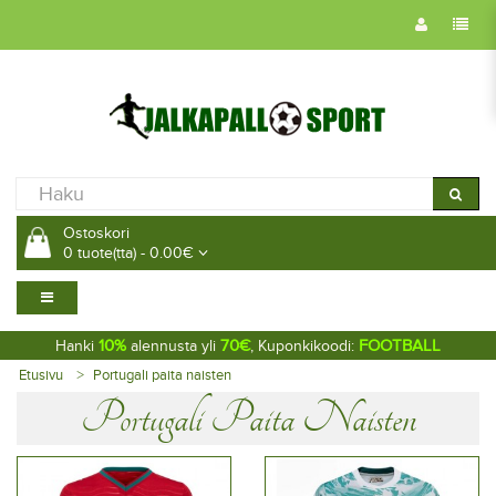
Ostoskori
0 tuote(tta) - 0.00€
10%
70€
FOOTBALL
Hanki
alennusta yli
, Kuponkikoodi:
Etusivu
Portugali paita naisten
Portugali Paita Naisten