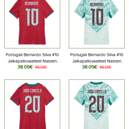
Portugali Bernardo Silva #10
Portugali Bernardo Silva #10
Jalkapallovaatteet Naisten
Jalkapallovaatteet Naisten
38.05€
38.05€
Kotipaita MM-kisat 2026
95.13€
Vieraspaita MM-kisat 2026
95.13€
Lyhythihainen
Lyhythihainen