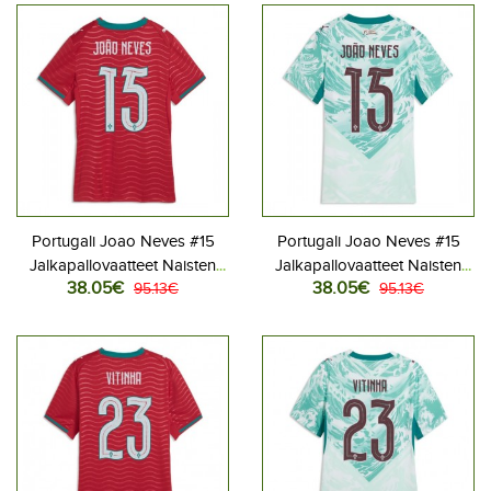
Portugali Joao Neves #15
Portugali Joao Neves #15
Jalkapallovaatteet Naisten
Jalkapallovaatteet Naisten
38.05€
38.05€
Kotipaita MM-kisat 2026
95.13€
Vieraspaita MM-kisat 2026
95.13€
Lyhythihainen
Lyhythihainen