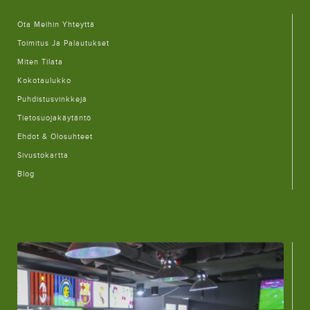
Ota Meihin Yhteyttä
Toimitus Ja Palautukset
Miten Tilata
Kokotaulukko
Puhdistusvinkkejä
Tietosuojakäytäntö
Ehdot & Olosuhteet
Sivustokartta
Blog