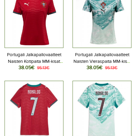
Portugali Jalkapallovaatteet
Portugali Jalkapallovaatteet
Naisten Kotipaita MM-kisat
Naisten Vieraspaita MM-kisat
38.05€
38.05€
2026 Lyhythihainen
95.13€
2026 Lyhythihainen
95.13€