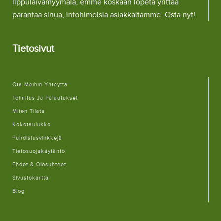
lippulaivamyymälä, emme koskaan lopeta yrittää
parantaa sinua, intohimoisia asiakkaitamme. Osta nyt!
Tietosivut
Ota Meihin Yhteyttä
Toimitus Ja Palautukset
Miten Tilata
Kokotaulukko
Puhdistusvinkkejä
Tietosuojakäytäntö
Ehdot & Olosuhteet
Sivustokartta
Blog