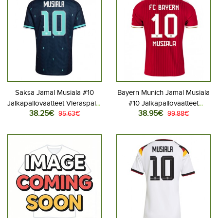
Saksa Jamal Musiala #10
Bayern Munich Jamal Musiala
Jalkapallovaatteet Vieraspaita
#10 Jalkapallovaatteet
38.25€
38.95€
MM-kisat 2026 Lyhythihainen
95.63€
Kotipaita 2026-27
99.88€
Lyhythihainen