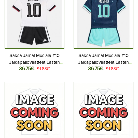
Saksa Jamal Musiala #10
Saksa Jamal Musiala #10
Jalkapallovaatteet Lasten
Jalkapallovaatteet Lasten
36.75€
36.75€
Kotipeliasu MM-kisat 2026
91.88€
Vieraspeliasu MM-kisat 2026
91.88€
Lyhythihainen (+ Lyhyet
Lyhythihainen (+ Lyhyet
housut)
housut)