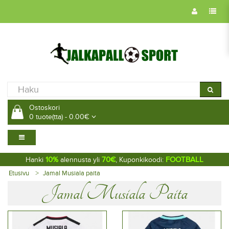
Ostoskori
0 tuote(tta) - 0.00€
10%
70€
FOOTBALL
Hanki
alennusta yli
, Kuponkikoodi:
Etusivu
Jamal Musiala paita
Jamal Musiala Paita