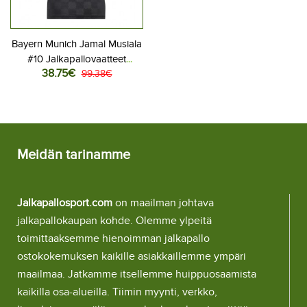
Bayern Munich Jamal Musiala
#10 Jalkapallovaatteet
38.75€
Naisten Kolmaspaita 2025-
99.38€
26 Lyhythihainen
Meidän tarinamme
Jalkapallosport.com
on maailman johtava
jalkapallokaupan kohde. Olemme ylpeitä
toimittaaksemme hienoimman jalkapallo
ostokokemuksen kaikille asiakkaillemme ympäri
maailmaa. Jatkamme itsellemme huippuosaamista
kaikilla osa-alueilla. Tiimin myynti, verkko,