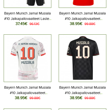
Bayern Munich Jamal Musiala
Bayern Munich Jamal Musiala
#10 Jalkapallovaatteet Lasten
#10 Jalkapallovaatteet
37.45€
38.95€
Kolmas peliasu 2025-26
96.13€
Kotipaita 2025-26
99.88€
Lyhythihainen (+ Lyhyet
Lyhythihainen
housut)
Bayern Munich Jamal Musiala
Bayern Munich Jamal Musiala
#10 Jalkapallovaatteet
#10 Jalkapallovaatteet
38.95€
38.95€
Vieraspaita 2025-26
99.88€
Kolmaspaita 2025-26
99.88€
Lyhythihainen
Lyhythihainen