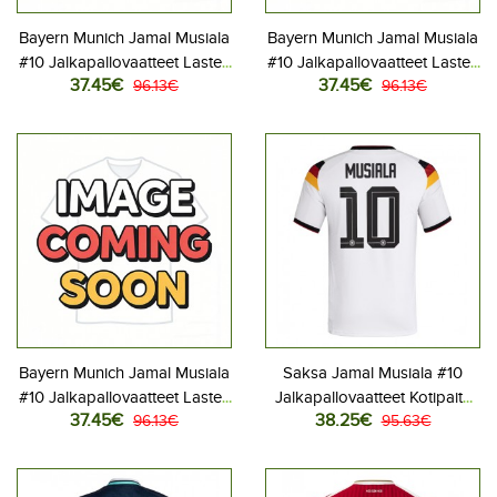
Bayern Munich Jamal Musiala
Bayern Munich Jamal Musiala
#10 Jalkapallovaatteet Lasten
#10 Jalkapallovaatteet Lasten
37.45€
37.45€
Kotipeliasu 2026-27
96.13€
Vieraspeliasu 2026-27
96.13€
Lyhythihainen (+ Lyhyet
Lyhythihainen (+ Lyhyet
housut)
housut)
Bayern Munich Jamal Musiala
Saksa Jamal Musiala #10
#10 Jalkapallovaatteet Lasten
Jalkapallovaatteet Kotipaita
37.45€
38.25€
Kolmas peliasu 2026-27
96.13€
MM-kisat 2026 Lyhythihainen
95.63€
Lyhythihainen (+ Lyhyet
housut)