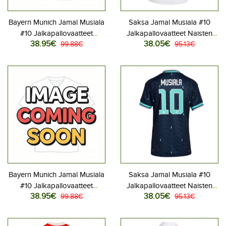
Bayern Munich Jamal Musiala
Saksa Jamal Musiala #10
#10 Jalkapallovaatteet
Jalkapallovaatteet Naisten
38.95€
38.05€
Vieraspaita 2026-27
99.88€
Kotipaita MM-kisat 2026
95.13€
Lyhythihainen
Lyhythihainen
Bayern Munich Jamal Musiala
Saksa Jamal Musiala #10
#10 Jalkapallovaatteet
Jalkapallovaatteet Naisten
38.95€
38.05€
Kolmaspaita 2026-27
99.88€
Vieraspaita MM-kisat 2026
95.13€
Lyhythihainen
Lyhythihainen