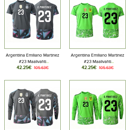
Argentiina Emiliano Martinez
Argentiina Emiliano Martinez
#23 Maalivahti
#23 Maalivahti
42.25€
42.25€
Jalkapallovaatteet Kotipaita
105.63€
Jalkapallovaatteet Vieraspaita
105.63€
MM-kisat 2026 Lyhythihainen
MM-kisat 2026 Lyhythihainen