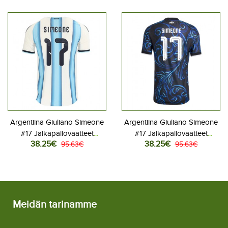
Argentiina Giuliano Simeone
Argentiina Giuliano Simeone
#17 Jalkapallovaatteet
#17 Jalkapallovaatteet
38.25€
38.25€
Kotipaita MM-kisat 2026
95.63€
Vieraspaita MM-kisat 2026
95.63€
Lyhythihainen
Lyhythihainen
Meidän tarinamme