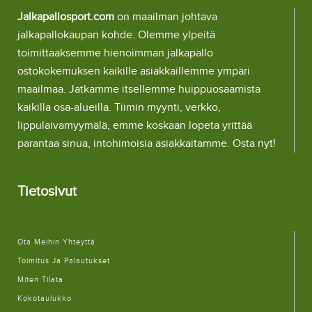
Jalkapallosport.com
on maailman johtava
jalkapallokaupan kohde. Olemme ylpeitä
toimittaaksemme hienoimman jalkapallo
ostokokemuksen kaikille asiakkaillemme ympäri
maailmaa. Jatkamme itsellemme huippuosaamista
kaikilla osa-alueilla. Tiimin myynti, verkko,
lippulaivamyymälä, emme koskaan lopeta yrittää
parantaa sinua, intohimoisia asiakkaitamme. Osta nyt!
Tietosivut
Ota Meihin Yhteyttä
Toimitus Ja Palautukset
Miten Tilata
Kokotaulukko