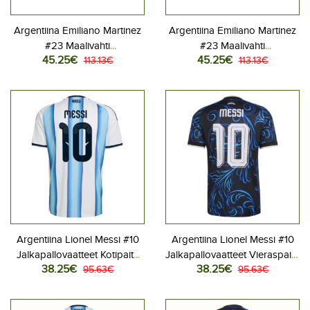
Argentiina Emiliano Martinez
Argentiina Emiliano Martinez
#23 Maalivahti
#23 Maalivahti
45.25€
45.25€
Jalkapallovaatteet Kotipaita
113.13€
Jalkapallovaatteet Vieraspaita
113.13€
MM-kisat 2026 Pitkähihainen
MM-kisat 2026 Pitkähihainen
Argentiina Lionel Messi #10
Argentiina Lionel Messi #10
Jalkapallovaatteet Kotipaita
Jalkapallovaatteet Vieraspaita
38.25€
38.25€
MM-kisat 2026 Lyhythihainen
95.63€
MM-kisat 2026 Lyhythihainen
95.63€