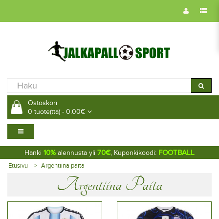
Ostoskori
0 tuote(tta) - 0.00€
10%
70€
FOOTBALL
Hanki
alennusta yli
, Kuponkikoodi:
Etusivu
Argentiina paita
Argentiina Paita