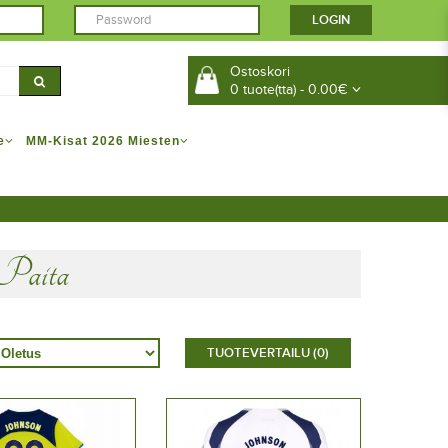
Ostoskori
0 tuote(tta) - 0.00€
e
MM-Kisat 2026 Miesten
 Paita
TUOTEVERTAILU (0)