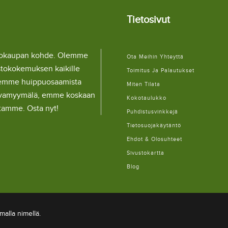
Tietosivut
llokaupan kohde. Olemme
Ota Meihin Yhteyttä
stokokemuksen kaikille
Toimitus Ja Palautukset
lemme huippuosaamista
Miten Tilata
ulaivamyymälä, emme koskaan
Kokotaulukko
itamme. Osta nyt!
Puhdistusvinkkejä
Tietosuojakäytäntö
Ehdot & Olosuhteet
Sivustokartta
Blog
alla nimellä.