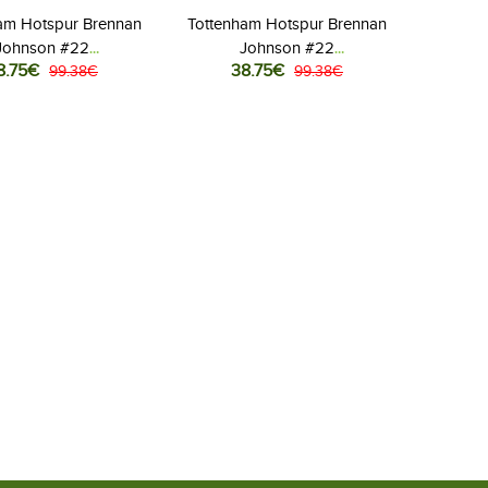
am Hotspur Brennan
Tottenham Hotspur Brennan
Johnson #22
Johnson #22
8.75€
38.75€
llovaatteet Naisten
99.38€
Jalkapallovaatteet Naisten
99.38€
ipaita 2025-26
Vieraspaita 2025-26
Lyhythihainen
Lyhythihainen