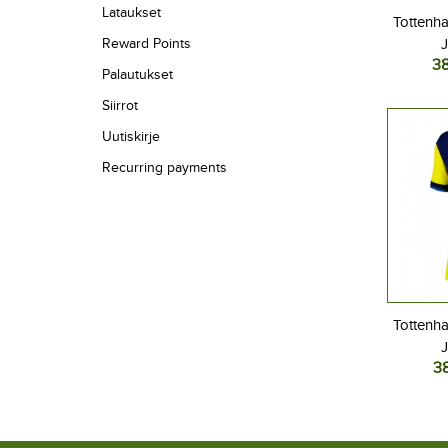
Lataukset
Tottenh
Reward Points
3
Jalkapall
Palautukset
2025-
Siirrot
Uutiskirje
Recurring payments
Tottenh
3
Jalkapa
Kolm
L