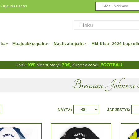
Kirjaudu sisään
ita
Maajoukkuepaita
Maalivahtipaita
MM-Kisat 2026 Lapsell
10%
70€
FOOTBALL
Hanki
alennusta yli
, Kuponkikoodi:
Brennan Johnson
NÄYTÄ:
JÄRJESTYS: