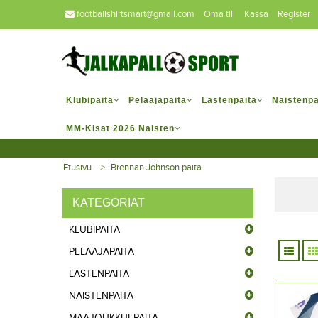
footballshirtsmart@gmail.com
Oma tili
Kassa
Register
Klubipaita
Pelaajapaita
Lastenpaita
Naistenpa
MM-Kisat 2026 Naisten
Etusivu
Brennan Johnson paita
KATEGORIAT
KLUBIPAITA
PELAAJAPAITA
LASTENPAITA
NAISTENPAITA
MAAJOUKKUEPAITA