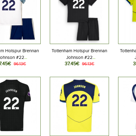
am Hotspur Brennan
Tottenham Hotspur Brennan
Tottenh
Johnson #22
Johnson #22
7.45€
37.45€
3
allovaatteet Lasten
96.13€
Jalkapallovaatteet Lasten
96.13€
Jalkap
peliasu 2025-26
Vieraspeliasu 2025-26
Kolma
hihainen (+ Lyhyet
Lyhythihainen (+ Lyhyet
Lyhyt
housut)
housut)