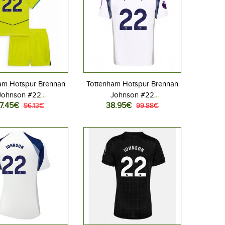
am Hotspur Brennan
Tottenham Hotspur Brennan
Johnson #22
Johnson #22
7.45€
38.95€
allovaatteet Lasten
96.13€
Jalkapallovaatteet Kotipaita
99.88€
s peliasu 2025-26
2025-26 Lyhythihainen
hihainen (+ Lyhyet
housut)