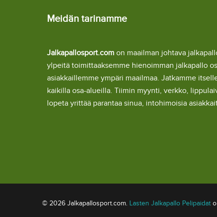
Meidän tarinamme
Jalkapallosport.com
on maailman johtava jalkapa
ylpeitä toimittaaksemme hienoimman jalkapallo o
asiakkaillemme ympäri maailmaa. Jatkamme itsel
kaikilla osa-alueilla. Tiimin myynti, verkko, lipp
lopeta yrittää parantaa sinua, intohimoisia asiakka
© 2026 Jalkapallosport.com.
Lasten Jalkapallo Pelipaidat
om