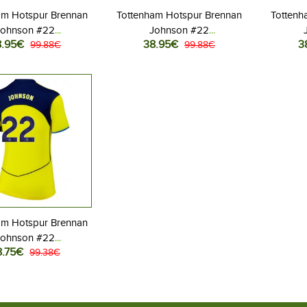
am Hotspur Brennan
Tottenham Hotspur Brennan
Tottenh
Johnson #22
Johnson #22
8.95€
38.95€
3
ovaatteet Vieraspaita
99.88€
Jalkapallovaatteet
99.88€
Jalkapa
26 Lyhythihainen
Kolmaspaita 2025-26
Kot
Lyhythihainen
am Hotspur Brennan
Johnson #22
8.75€
llovaatteet Naisten
99.38€
aspaita 2025-26
yhythihainen