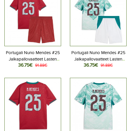
Portugali Nuno Mendes #25
Portugali Nuno Mendes #25
Jalkapallovaatteet Lasten
Jalkapallovaatteet Lasten
36.75€
36.75€
Kotipeliasu MM-kisat 2026
91.88€
Vieraspeliasu MM-kisat 2026
91.88€
Lyhythihainen (+ Lyhyet
Lyhythihainen (+ Lyhyet
housut)
housut)