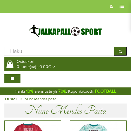
Ostoskori
0 tuote(tta) - 0.00€
10%
70€
FOOTBALL
Hanki
alennusta yli
, Kuponkikoodi:
Etusivu
Nuno Mendes paita
Nuno Mendes Paita