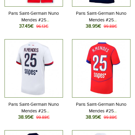
Paris Saint-Germain Nuno
Paris Saint-Germain Nuno
Mendes #25
Mendes #25
37.45€
38.95€
Jalkapallovaatteet Lasten
96.13€
Jalkapallovaatteet Kotipaita
99.88€
Kolmas peliasu 2025-26
2025-26 Lyhythihainen
Lyhythihainen (+ Lyhyet
housut)
Paris Saint-Germain Nuno
Paris Saint-Germain Nuno
Mendes #25
Mendes #25
38.95€
38.95€
Jalkapallovaatteet Vieraspaita
99.88€
Jalkapallovaatteet
99.88€
2025-26 Lyhythihainen
Kolmaspaita 2025-26
Lyhythihainen