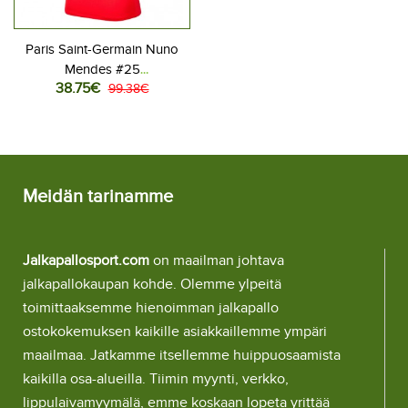
Paris Saint-Germain Nuno
Mendes #25
38.75€
Jalkapallovaatteet Naisten
99.38€
Kolmaspaita 2025-26
Lyhythihainen
Meidän tarinamme
Jalkapallosport.com
on maailman johtava
jalkapallokaupan kohde. Olemme ylpeitä
toimittaaksemme hienoimman jalkapallo
ostokokemuksen kaikille asiakkaillemme ympäri
maailmaa. Jatkamme itsellemme huippuosaamista
kaikilla osa-alueilla. Tiimin myynti, verkko,
lippulaivamyymälä, emme koskaan lopeta yrittää