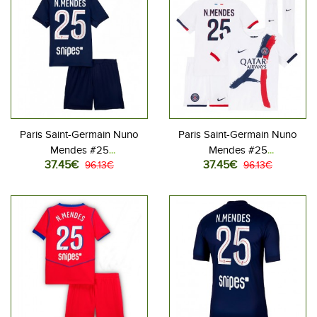
Paris Saint-Germain Nuno
Paris Saint-Germain Nuno
Mendes #25
Mendes #25
37.45€
37.45€
Jalkapallovaatteet Lasten
96.13€
Jalkapallovaatteet Lasten
96.13€
Kotipeliasu 2025-26
Vieraspeliasu 2025-26
Lyhythihainen (+ Lyhyet
Lyhythihainen (+ Lyhyet
housut)
housut)