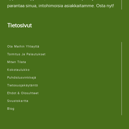
parantaa sinua, intohimoisia asiakkaitamme. Osta nyt!
Tietosivut
Ota Meihin Yhteyttä
Toimitus Ja Palautukset
Miten Tilata
Kokotaulukko
Puhdistusvinkkejä
Tietosuojakäytäntö
Ehdot & Olosuhteet
Sivustokartta
Blog