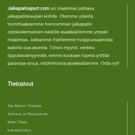
Jalkapallosport.com
on maailman johtava
jalkapallokaupan kohde. Olemme ylpeitä
toimittaaksemme hienoimman jalkapallo
ostokokemuksen kaikille asiakkaillemme ympäri
maailmaa. Jatkamme itsellemme huippuosaamista
kaikilla osa-alueilla. Tiimin myynti, verkko,
lippulaivamyymälä, emme koskaan lopeta yrittää
parantaa sinua, intohimoisia asiakkaitamme. Osta nyt!
Tietosivut
Ota Meihin Yhteyttä
Toimitus Ja Palautukset
Miten Tilata
Kokotaulukko