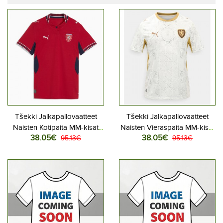
Tšekki Jalkapallovaatteet
Tšekki Jalkapallovaatteet
Naisten Kotipaita MM-kisat
Naisten Vieraspaita MM-kisat
38.05€
38.05€
2026 Lyhythihainen
95.13€
2026 Lyhythihainen
95.13€