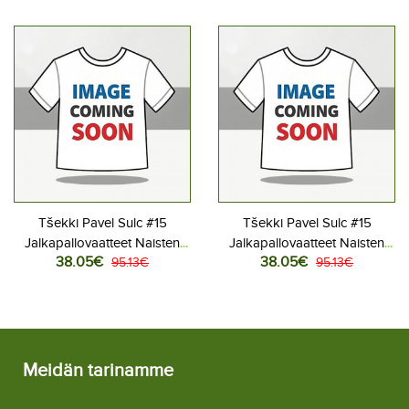
Lyhythihainen
Lyhythihainen
Tšekki Pavel Sulc #15
Tšekki Pavel Sulc #15
Jalkapallovaatteet Naisten
Jalkapallovaatteet Naisten
38.05€
38.05€
Kotipaita MM-kisat 2026
95.13€
Vieraspaita MM-kisat 2026
95.13€
Lyhythihainen
Lyhythihainen
Meidän tarinamme