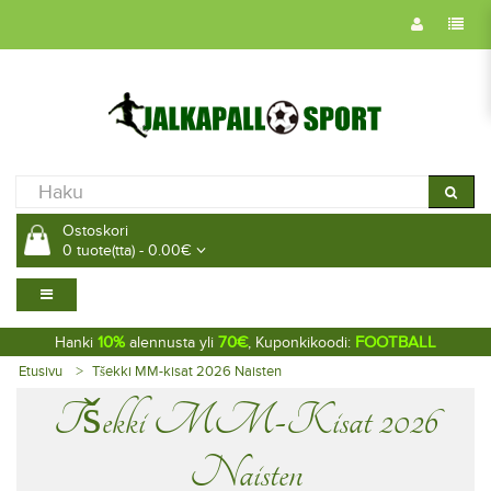
Ostoskori
0 tuote(tta) - 0.00€
10%
70€
FOOTBALL
Hanki
alennusta yli
, Kuponkikoodi:
Etusivu
Tšekki MM-kisat 2026 Naisten
Tšekki MM-Kisat 2026
Naisten