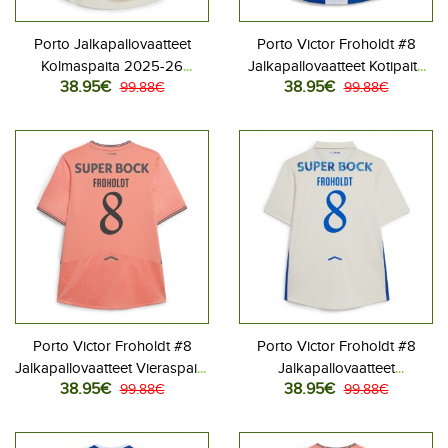
Porto Jalkapallovaatteet
Porto Victor Froholdt #8
Kolmaspaita 2025-26
Jalkapallovaatteet Kotipaita
38.95€
38.95€
Lyhythihainen
99.88€
2025-26 Lyhythihainen
99.88€
Porto Victor Froholdt #8
Porto Victor Froholdt #8
Jalkapallovaatteet Vieraspaita
Jalkapallovaatteet
38.95€
38.95€
2025-26 Lyhythihainen
99.88€
Kolmaspaita 2025-26
99.88€
Lyhythihainen