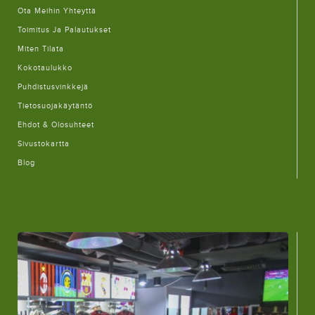
Ota Meihin Yhteyttä
Toimitus Ja Palautukset
Miten Tilata
Kokotaulukko
Puhdistusvinkkejä
Tietosuojakäytäntö
Ehdot & Olosuhteet
Sivustokartta
Blog