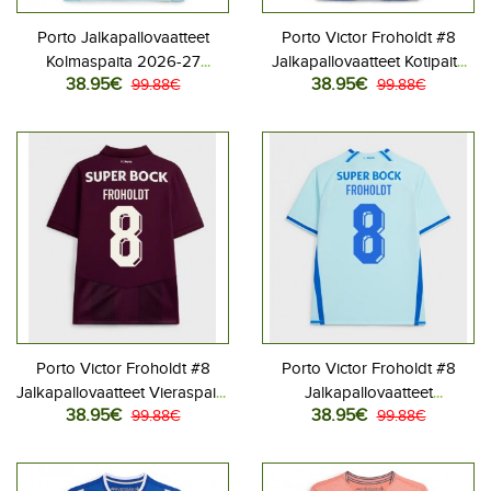
Porto Jalkapallovaatteet
Porto Victor Froholdt #8
Kolmaspaita 2026-27
Jalkapallovaatteet Kotipaita
38.95€
38.95€
Lyhythihainen
99.88€
2026-27 Lyhythihainen
99.88€
Porto Victor Froholdt #8
Porto Victor Froholdt #8
Jalkapallovaatteet Vieraspaita
Jalkapallovaatteet
38.95€
38.95€
2026-27 Lyhythihainen
99.88€
Kolmaspaita 2026-27
99.88€
Lyhythihainen