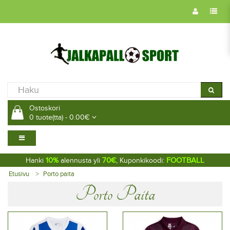
Ostoskori
0 tuote(tta) - 0.00€
10%
70€
FOOTBALL
Hanki
alennusta yli
, Kuponkikoodi:
Etusivu
Porto paita
Porto Paita