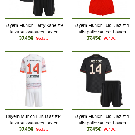
Bayern Munich Harry Kane #9
Bayern Munich Luis Diaz #14
Jalkapallovaatteet Lasten
Jalkapallovaatteet Lasten
37.45€
37.45€
Kolmas peliasu 2025-26
96.13€
Kotipeliasu 2025-26
96.13€
Lyhythihainen (+ Lyhyet
Lyhythihainen (+ Lyhyet
housut)
housut)
Bayern Munich Luis Diaz #14
Bayern Munich Luis Diaz #14
Jalkapallovaatteet Lasten
Jalkapallovaatteet Lasten
37.45€
37.45€
Vieraspeliasu 2025-26
96.13€
Kolmas peliasu 2025-26
96.13€