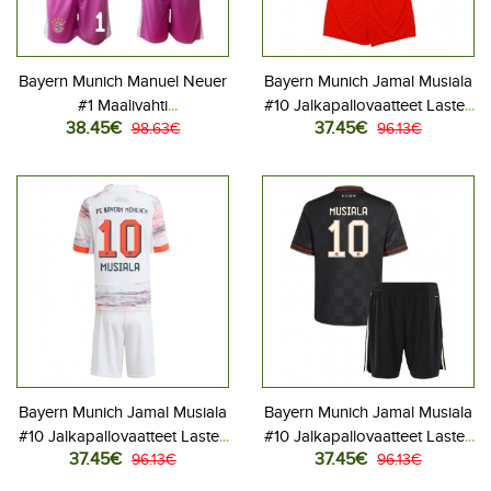
Bayern Munich Manuel Neuer
Bayern Munich Jamal Musiala
#1 Maalivahti
#10 Jalkapallovaatteet Lasten
38.45€
37.45€
Jalkapallovaatteet Lasten
98.63€
Kotipeliasu 2025-26
96.13€
Kolmas peliasu 2025-26
Lyhythihainen (+ Lyhyet
Pitkähihainen (+ Lyhyet
housut)
housut)
Bayern Munich Jamal Musiala
Bayern Munich Jamal Musiala
#10 Jalkapallovaatteet Lasten
#10 Jalkapallovaatteet Lasten
37.45€
37.45€
Vieraspeliasu 2025-26
96.13€
Kolmas peliasu 2025-26
96.13€
Lyhythihainen (+ Lyhyet
Lyhythihainen (+ Lyhyet