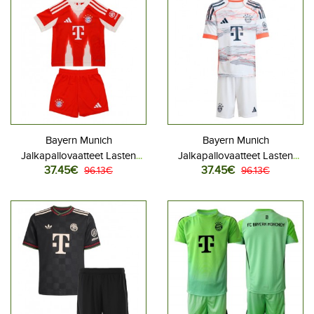
Bayern Munich
Bayern Munich
Jalkapallovaatteet Lasten
Jalkapallovaatteet Lasten
37.45€
37.45€
Kotipeliasu 2025-26
96.13€
Vieraspeliasu 2025-26
96.13€
Lyhythihainen (+ Lyhyet
Lyhythihainen (+ Lyhyet
housut)
housut)