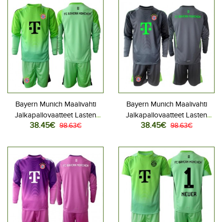
Bayern Munich Maalivahti
Bayern Munich Maalivahti
Jalkapallovaatteet Lasten
Jalkapallovaatteet Lasten
38.45€
38.45€
Kotipeliasu 2025-26
98.63€
Vieraspeliasu 2025-26
98.63€
Pitkähihainen (+ Lyhyet
Pitkähihainen (+ Lyhyet
housut)
housut)