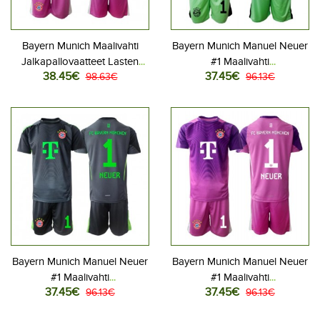
Bayern Munich Maalivahti
Bayern Munich Manuel Neuer
Jalkapallovaatteet Lasten
#1 Maalivahti
38.45€
37.45€
Kolmas peliasu 2025-26
98.63€
Jalkapallovaatteet Lasten
96.13€
Pitkähihainen (+ Lyhyet
Kotipeliasu 2025-26
housut)
Lyhythihainen (+ Lyhyet
housut)
Bayern Munich Manuel Neuer
Bayern Munich Manuel Neuer
#1 Maalivahti
#1 Maalivahti
37.45€
37.45€
Jalkapallovaatteet Lasten
96.13€
Jalkapallovaatteet Lasten
96.13€
Vieraspeliasu 2025-26
Kolmas peliasu 2025-26