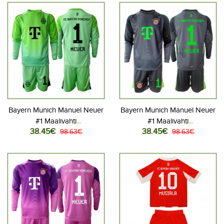
Lyhythihainen (+ Lyhyet
Lyhythihainen (+ Lyhyet
housut)
housut)
Bayern Munich Manuel Neuer
Bayern Munich Manuel Neuer
#1 Maalivahti
#1 Maalivahti
38.45€
38.45€
Jalkapallovaatteet Lasten
98.63€
Jalkapallovaatteet Lasten
98.63€
Kotipeliasu 2025-26
Vieraspeliasu 2025-26
Pitkähihainen (+ Lyhyet
Pitkähihainen (+ Lyhyet
housut)
housut)