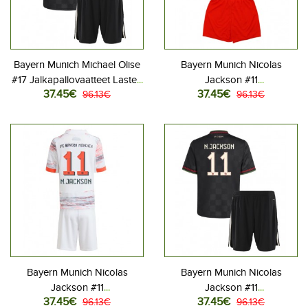
Bayern Munich Michael Olise
Bayern Munich Nicolas
#17 Jalkapallovaatteet Lasten
Jackson #11
37.45€
37.45€
Kolmas peliasu 2025-26
96.13€
Jalkapallovaatteet Lasten
96.13€
Lyhythihainen (+ Lyhyet
Kotipeliasu 2025-26
housut)
Lyhythihainen (+ Lyhyet
housut)
Bayern Munich Nicolas
Bayern Munich Nicolas
Jackson #11
Jackson #11
37.45€
37.45€
Jalkapallovaatteet Lasten
96.13€
Jalkapallovaatteet Lasten
96.13€