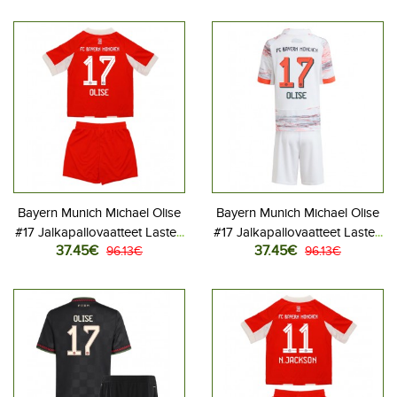
Lyhythihainen (+ Lyhyet
Lyhythihainen (+ Lyhyet
housut)
housut)
Bayern Munich Michael Olise
Bayern Munich Michael Olise
#17 Jalkapallovaatteet Lasten
#17 Jalkapallovaatteet Lasten
37.45€
37.45€
Kotipeliasu 2025-26
96.13€
Vieraspeliasu 2025-26
96.13€
Lyhythihainen (+ Lyhyet
Lyhythihainen (+ Lyhyet
housut)
housut)