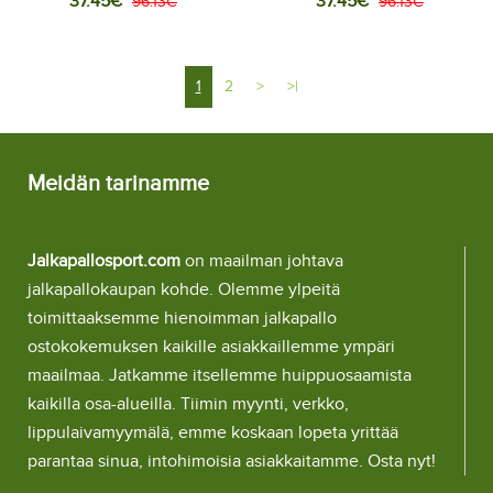
37.45€
37.45€
Jalkapallovaatteet Lasten
96.13€
Jalkapallovaatteet Lasten
96.13€
Vieraspeliasu 2025-26
Kolmas peliasu 2025-26
Lyhythihainen (+ Lyhyet
Lyhythihainen (+ Lyhyet
housut)
housut)
1
2
>
>|
Meidän tarinamme
Jalkapallosport.com
on maailman johtava
jalkapallokaupan kohde. Olemme ylpeitä
toimittaaksemme hienoimman jalkapallo
ostokokemuksen kaikille asiakkaillemme ympäri
maailmaa. Jatkamme itsellemme huippuosaamista
kaikilla osa-alueilla. Tiimin myynti, verkko,
lippulaivamyymälä, emme koskaan lopeta yrittää
parantaa sinua, intohimoisia asiakkaitamme. Osta nyt!