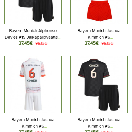
Bayern Munich Alphonso
Bayern Munich Joshua
Davies #19 Jalkapallovaatteet
Kimmich #6
37.45€
37.45€
Lasten Kolmas peliasu 2025-
96.13€
Jalkapallovaatteet Lasten
96.13€
26 Lyhythihainen (+ Lyhyet
Kotipeliasu 2025-26
housut)
Lyhythihainen (+ Lyhyet
housut)
Bayern Munich Joshua
Bayern Munich Joshua
Kimmich #6
Kimmich #6