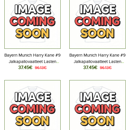
Bayern Munich Harry Kane #9
Bayern Munich Harry Kane #9
Jalkapallovaatteet Lasten
Jalkapallovaatteet Lasten
37.45€
37.45€
Kotipeliasu 2026-27
96.13€
Vieraspeliasu 2026-27
96.13€
Lyhythihainen (+ Lyhyet
Lyhythihainen (+ Lyhyet
housut)
housut)