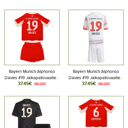
Vieraspeliasu 2025-26
Kolmas peliasu 2025-26
Lyhythihainen (+ Lyhyet
Lyhythihainen (+ Lyhyet
housut)
housut)
Bayern Munich Alphonso
Bayern Munich Alphonso
Davies #19 Jalkapallovaatteet
Davies #19 Jalkapallovaatteet
37.45€
37.45€
Lasten Kotipeliasu 2025-26
96.13€
Lasten Vieraspeliasu 2025-
96.13€
Lyhythihainen (+ Lyhyet
26 Lyhythihainen (+ Lyhyet
housut)
housut)