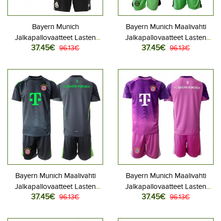
Bayern Munich
Bayern Munich Maalivahti
Jalkapallovaatteet Lasten
Jalkapallovaatteet Lasten
37.45€
37.45€
Kolmas peliasu 2025-26
96.13€
Kotipeliasu 2025-26
96.13€
Lyhythihainen (+ Lyhyet
Lyhythihainen (+ Lyhyet
housut)
housut)
Bayern Munich Maalivahti
Bayern Munich Maalivahti
Jalkapallovaatteet Lasten
Jalkapallovaatteet Lasten
37.45€
37.45€
Vieraspeliasu 2025-26
96.13€
Kolmas peliasu 2025-26
96.13€
Lyhythihainen (+ Lyhyet
Lyhythihainen (+ Lyhyet
housut)
housut)