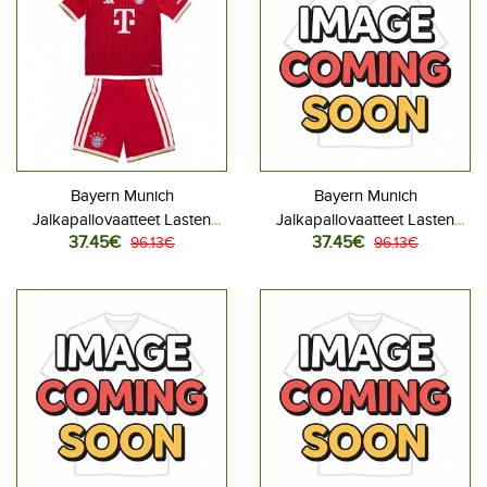
Bayern Munich
Bayern Munich
Jalkapallovaatteet Lasten
Jalkapallovaatteet Lasten
37.45€
37.45€
Kotipeliasu 2026-27
96.13€
Vieraspeliasu 2026-27
96.13€
Lyhythihainen (+ Lyhyet
Lyhythihainen (+ Lyhyet
housut)
housut)