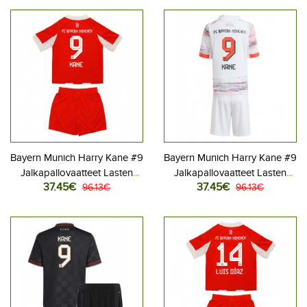
housut)
housut)
Bayern Munich Harry Kane #9
Bayern Munich Harry Kane #9
Jalkapallovaatteet Lasten
Jalkapallovaatteet Lasten
37.45€
37.45€
Kotipeliasu 2025-26
96.13€
Vieraspeliasu 2025-26
96.13€
Lyhythihainen (+ Lyhyet
Lyhythihainen (+ Lyhyet
housut)
housut)