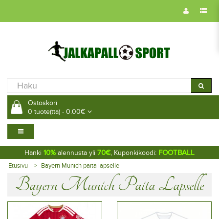
Ostoskori
0 tuote(tta) - 0.00€
10%
70€
FOOTBALL
Hanki
alennusta yli
, Kuponkikoodi:
Etusivu
Bayern Munich paita lapselle
Bayern Munich Paita Lapselle