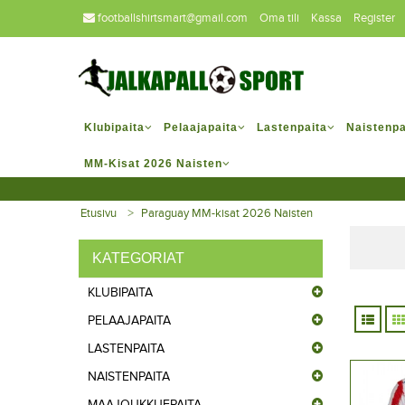
footballshirtsmart@gmail.com
Oma tili
Kassa
Register
Klubipaita
Pelaajapaita
Lastenpaita
Naistenpa
MM-Kisat 2026 Naisten
Etusivu
Paraguay MM-kisat 2026 Naisten
KATEGORIAT
KLUBIPAITA
PELAAJAPAITA
LASTENPAITA
NAISTENPAITA
MAAJOUKKUEPAITA