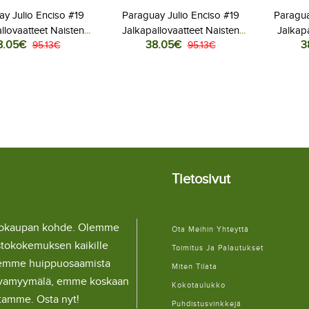
y Julio Enciso #19
Paraguay Julio Enciso #19
Paragu
llovaatteet Naisten
Jalkapallovaatteet Naisten
Jalkapa
8.05€
38.05€
3
ita MM-kisat 2026
95.13€
Vieraspaita MM-kisat 2026
95.13€
Kotip
yhythihainen
Lyhythihainen
Tietosivut
llokaupan kohde. Olemme
Ota Meihin Yhteyttä
stokokemuksen kaikille
Toimitus Ja Palautukset
lemme huippuosaamista
Miten Tilata
ulaivamyymälä, emme koskaan
Kokotaulukko
itamme. Osta nyt!
Puhdistusvinkkejä