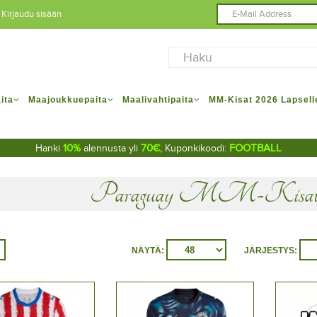
Kirjaudu sisään
ita
Maajoukkuepaita
Maalivahtipaita
MM-Kisat 2026 Lapsell
10%
70€
FOOTBALL
Hanki
alennusta yli
, Kuponkikoodi:
Paraguay MM-Kisat 2
NÄYTÄ:
JÄRJESTYS: