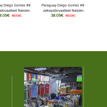
ay Diego Gomez #8
Paraguay Diego Gomez #8
llovaatteet Naisten
Jalkapallovaatteet Naisten
8.05€
38.05€
aita MM-kisat 2026
95.13€
Vieraspaita MM-kisat 2026
95.13€
Lyhythihainen
Lyhythihainen