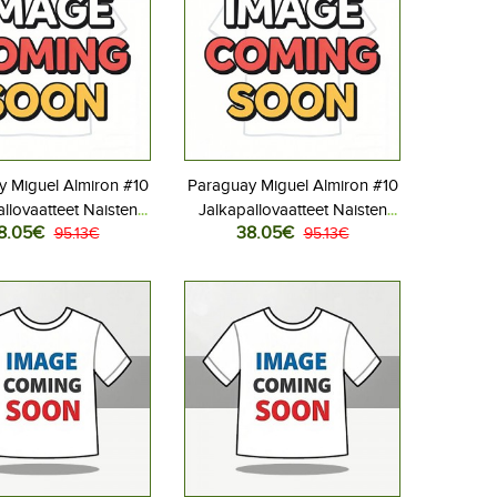
 Miguel Almiron #10
Paraguay Miguel Almiron #10
llovaatteet Naisten
Jalkapallovaatteet Naisten
8.05€
38.05€
aita MM-kisat 2026
95.13€
Vieraspaita MM-kisat 2026
95.13€
Lyhythihainen
Lyhythihainen