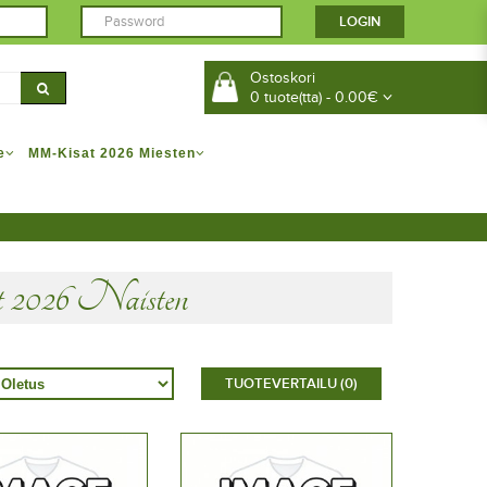
Ostoskori
0 tuote(tta) - 0.00€
e
MM-Kisat 2026 Miesten
026 Naisten
TUOTEVERTAILU (0)