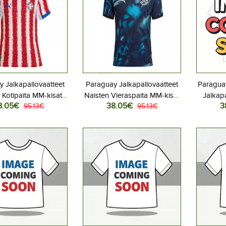
 Jalkapallovaatteet
Paraguay Jalkapallovaatteet
Paraguay
 Kotipaita MM-kisat
Naisten Vieraspaita MM-kisat
Jalkapa
8.05€
38.05€
3
6 Lyhythihainen
95.13€
2026 Lyhythihainen
95.13€
Kotip