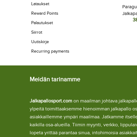
Lataukset
Paragua
Reward Points
Jalkapa
3
Kotipa
Palautukset
L
Siirrot
Uutiskirje
Recurring payments
Meidän tarinamme
Jalkapallosport.com
on maailman johtava jalkapa
ylpeitä toimittaaksemme hienoimman jalkapallo o
asiakkaillemme ympäri maailmaa. Jatkamme itsel
kaikilla osa-alueilla. Tiimin myynti, verkko, lipp
lopeta yrittää parantaa sinua, intohimoisia asiakka