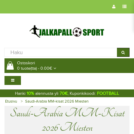
Ostoskori
0 tuote(tta) - 0.00€
10%
70€
FOOTBALL
Hanki
alennusta yli
, Kuponkikoodi:
Etusivu
Saudi-Arabia MM-kisat 2026 Miesten
Saudi-Arabia MM-Kisat
2026 Miesten