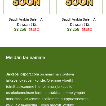
Saudi-Arabia Salem Al-
Saudi-Arabia Salem Al-
Dawsari #10
Dawsari #10
38.25€
38.25€
Jalkapallovaatteet Kotipaita
95.63€
Jalkapallovaatteet Vieraspaita
95.63€
MM-kisat 2026 Lyhythihainen
MM-kisat 2026 Lyhythihainen
Meidän tarinamme
Jalkapallosport.com
on maailman johtava
jalkapallokaupan kohde. Olemme ylpeitä
toimittaaksemme hienoimman jalkapallo
ostokokemuksen kaikille asiakkaillemme ympäri
maailmaa. Jatkamme itsellemme huippuosaamista
kaikilla osa-alueilla. Tiimin myynti, verkko,