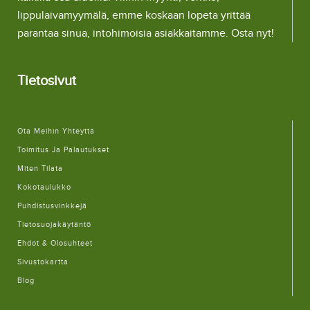
lippulaivamyymälä, emme koskaan lopeta yrittää
parantaa sinua, intohimoisia asiakkaitamme. Osta nyt!
Tietosivut
Ota Meihin Yhteyttä
Toimitus Ja Palautukset
Miten Tilata
Kokotaulukko
Puhdistusvinkkejä
Tietosuojakäytäntö
Ehdot & Olosuhteet
Sivustokartta
Blog