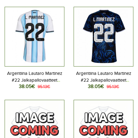
Lyhythihainen
Lyhythihainen
Argentiina Lautaro Martinez
Argentiina Lautaro Martinez
#22 Jalkapallovaatteet
#22 Jalkapallovaatteet
38.05€
38.05€
Naisten Kotipaita MM-kisat
95.13€
Naisten Vieraspaita MM-kisat
95.13€
2026 Lyhythihainen
2026 Lyhythihainen