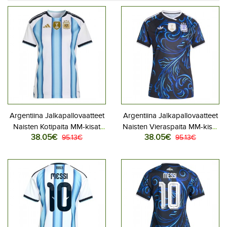
Argentiina Jalkapallovaatteet
Argentiina Jalkapallovaatteet
Naisten Kotipaita MM-kisat
Naisten Vieraspaita MM-kisat
38.05€
38.05€
2026 Lyhythihainen
95.13€
2026 Lyhythihainen
95.13€