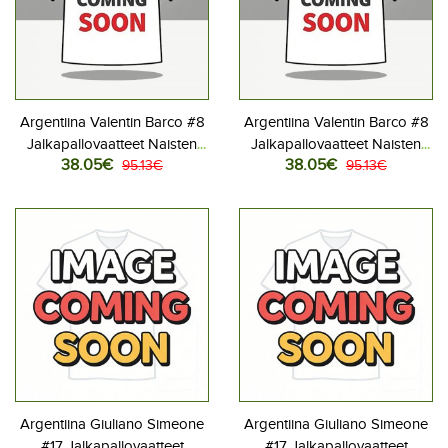
Argentiina Valentin Barco #8
Argentiina Valentin Barco #8
Jalkapallovaatteet Naisten
Jalkapallovaatteet Naisten
38.05€
38.05€
Kotipaita MM-kisat 2026
95.13€
Vieraspaita MM-kisat 2026
95.13€
Lyhythihainen
Lyhythihainen
Argentiina Giuliano Simeone
Argentiina Giuliano Simeone
#17 Jalkapallovaatteet
#17 Jalkapallovaatteet