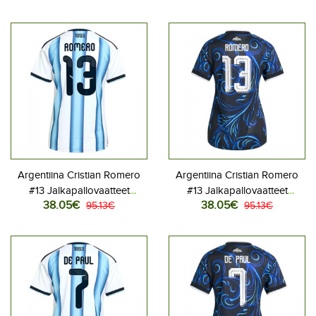
2026 Lyhythihainen
2026 Lyhythihainen
Argentiina Cristian Romero
Argentiina Cristian Romero
#13 Jalkapallovaatteet
#13 Jalkapallovaatteet
38.05€
38.05€
Naisten Kotipaita MM-kisat
95.13€
Naisten Vieraspaita MM-kisat
95.13€
2026 Lyhythihainen
2026 Lyhythihainen