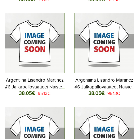
Kotipaita MM-kisat 2026
Vieraspaita MM-kisat 2026
Lyhythihainen
Lyhythihainen
Argentiina Lisandro Martinez
Argentiina Lisandro Martinez
#6 Jalkapallovaatteet Naisten
#6 Jalkapallovaatteet Naisten
38.05€
38.05€
Kotipaita MM-kisat 2026
95.13€
Vieraspaita MM-kisat 2026
95.13€
Lyhythihainen
Lyhythihainen