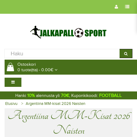
Ostoskori
0 tuote(tta) - 0.00€
10%
70€
FOOTBALL
Hanki
alennusta yli
, Kuponkikoodi:
Etusivu
Argentiina MM-kisat 2026 Naisten
Argentiina MM-Kisat 2026
Naisten