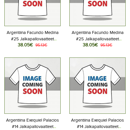
Argentiina Facundo Medina
Argentiina Facundo Medina
#25 Jalkapallovaatteet
#25 Jalkapallovaatteet
38.05€
38.05€
Naisten Kotipaita MM-kisat
95.13€
Naisten Vieraspaita MM-kisat
95.13€
2026 Lyhythihainen
2026 Lyhythihainen
Argentiina Exequiel Palacios
Argentiina Exequiel Palacios
#14 Jalkapallovaatteet
#14 Jalkapallovaatteet