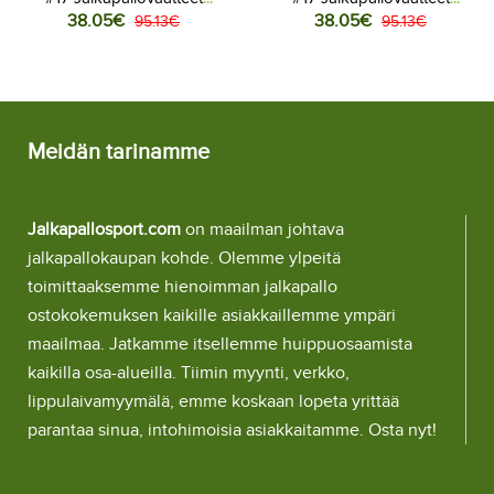
38.05€
38.05€
Naisten Kotipaita MM-kisat
95.13€
Naisten Vieraspaita MM-kisat
95.13€
2026 Lyhythihainen
2026 Lyhythihainen
Meidän tarinamme
Jalkapallosport.com
on maailman johtava
jalkapallokaupan kohde. Olemme ylpeitä
toimittaaksemme hienoimman jalkapallo
ostokokemuksen kaikille asiakkaillemme ympäri
maailmaa. Jatkamme itsellemme huippuosaamista
kaikilla osa-alueilla. Tiimin myynti, verkko,
lippulaivamyymälä, emme koskaan lopeta yrittää
parantaa sinua, intohimoisia asiakkaitamme. Osta nyt!