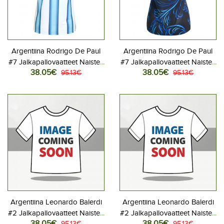
Argentiina Rodrigo De Paul
Argentiina Rodrigo De Paul
#7 Jalkapallovaatteet Naisten
#7 Jalkapallovaatteet Naisten
38.05€
38.05€
Kotipaita MM-kisat 2026
95.13€
Vieraspaita MM-kisat 2026
95.13€
Lyhythihainen
Lyhythihainen
Argentiina Leonardo Balerdi
Argentiina Leonardo Balerdi
#2 Jalkapallovaatteet Naisten
#2 Jalkapallovaatteet Naisten
38.05€
38.05€
95.13€
95.13€