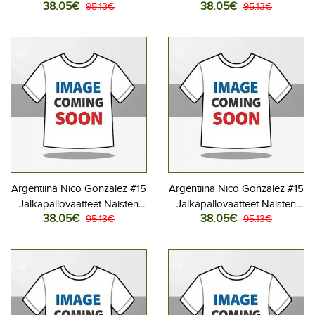
38.05€
38.05€
Naisten Kotipaita MM-kisat
95.13€
Naisten Vieraspaita MM-kisat
95.13€
2026 Lyhythihainen
2026 Lyhythihainen
Argentiina Nico Gonzalez #15
Argentiina Nico Gonzalez #15
Jalkapallovaatteet Naisten
Jalkapallovaatteet Naisten
38.05€
38.05€
Kotipaita MM-kisat 2026
95.13€
Vieraspaita MM-kisat 2026
95.13€
Lyhythihainen
Lyhythihainen