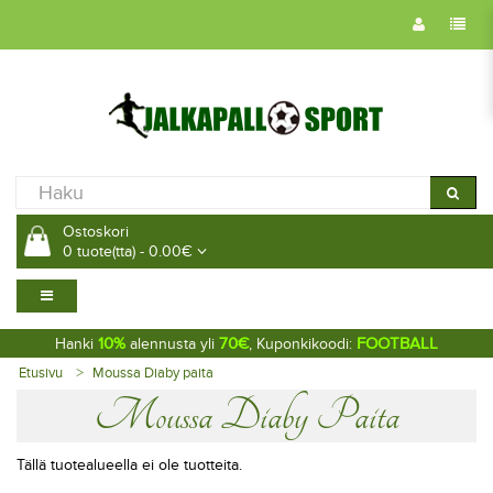
Ostoskori
0 tuote(tta) - 0.00€
10%
70€
FOOTBALL
Hanki
alennusta yli
, Kuponkikoodi:
Etusivu
Moussa Diaby paita
Moussa Diaby Paita
Tällä tuotealueella ei ole tuotteita.