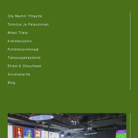
Ota Meihin Yhteyttä
Toimitus Ja Palautukset
Miten Tilata
Kokotaulukko
Puhdistusvinkkejä
Tietosuojakäytäntö
Ehdot & Olosuhteet
Sivustokartta
Blog