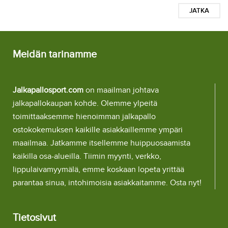
JATKA
Meidän tarinamme
Jalkapallosport.com
on maailman johtava
jalkapallokaupan kohde. Olemme ylpeitä
toimittaaksemme hienoimman jalkapallo
ostokokemuksen kaikille asiakkaillemme ympäri
maailmaa. Jatkamme itsellemme huippuosaamista
kaikilla osa-alueilla. Tiimin myynti, verkko,
lippulaivamyymälä, emme koskaan lopeta yrittää
parantaa sinua, intohimoisia asiakkaitamme. Osta nyt!
Tietosivut