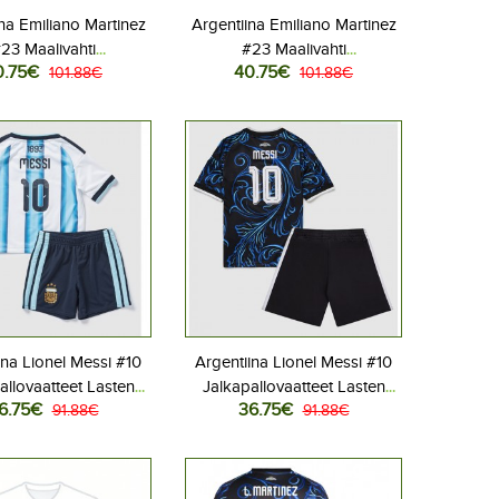
na Emiliano Martinez
Argentiina Emiliano Martinez
23 Maalivahti
#23 Maalivahti
0.75€
40.75€
allovaatteet Lasten
101.88€
Jalkapallovaatteet Lasten
101.88€
liasu MM-kisat 2026
Vieraspeliasu MM-kisat 2026
hihainen (+ Lyhyet
Lyhythihainen (+ Lyhyet
housut)
housut)
ina Lionel Messi #10
Argentiina Lionel Messi #10
allovaatteet Lasten
Jalkapallovaatteet Lasten
6.75€
36.75€
liasu MM-kisat 2026
91.88€
Vieraspeliasu MM-kisat 2026
91.88€
hihainen (+ Lyhyet
Lyhythihainen (+ Lyhyet
housut)
housut)