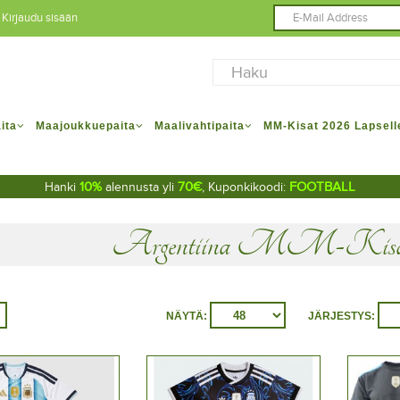
Kirjaudu sisään
ita
Maajoukkuepaita
Maalivahtipaita
MM-Kisat 2026 Lapsell
10%
70€
FOOTBALL
Hanki
alennusta yli
, Kuponkikoodi:
Argentiina MM-Kisat 2
NÄYTÄ:
JÄRJESTYS: