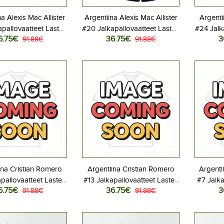
a Alexis Mac Allister
Argentiina Alexis Mac Allister
Argenti
pallovaatteet Lasten
#20 Jalkapallovaatteet Lasten
#24 Jalk
6.75€
36.75€
3
iasu MM-kisat 2026
91.88€
Vieraspeliasu MM-kisat 2026
91.88€
Kotipe
hihainen (+ Lyhyet
Lyhythihainen (+ Lyhyet
Lyhyt
housut)
housut)
ina Cristian Romero
Argentiina Cristian Romero
Argenti
apallovaatteet Lasten
#13 Jalkapallovaatteet Lasten
#7 Jalka
6.75€
36.75€
3
iasu MM-kisat 2026
91.88€
Vieraspeliasu MM-kisat 2026
91.88€
Kotipe
hihainen (+ Lyhyet
Lyhythihainen (+ Lyhyet
Lyhyt
housut)
housut)