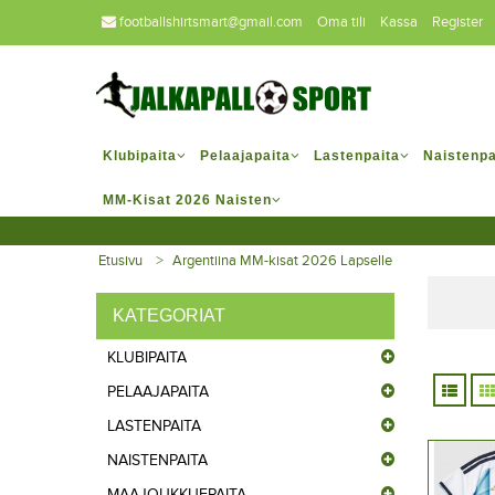
footballshirtsmart@gmail.com
Oma tili
Kassa
Register
Klubipaita
Pelaajapaita
Lastenpaita
Naistenpa
MM-Kisat 2026 Naisten
Etusivu
Argentiina MM-kisat 2026 Lapselle
KATEGORIAT
KLUBIPAITA
PELAAJAPAITA
LASTENPAITA
NAISTENPAITA
MAAJOUKKUEPAITA