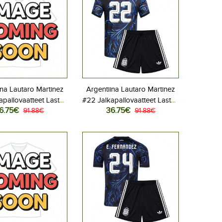
ina Lautaro Martinez
Argentiina Lautaro Martinez
apallovaatteet Lasten
#22 Jalkapallovaatteet Lasten
6.75€
36.75€
liasu MM-kisat 2026
91.88€
Vieraspeliasu MM-kisat 2026
91.88€
hihainen (+ Lyhyet
Lyhythihainen (+ Lyhyet
housut)
housut)