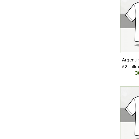
Argentii
#2 Jalka
3
Kotipel
Lyhyt