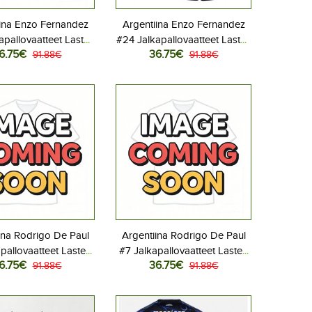
ina Enzo Fernandez
Argentiina Enzo Fernandez
apallovaatteet Lasten
#24 Jalkapallovaatteet Lasten
6.75€
36.75€
liasu MM-kisat 2026
91.88€
Vieraspeliasu MM-kisat 2026
91.88€
hihainen (+ Lyhyet
Lyhythihainen (+ Lyhyet
housut)
housut)
ina Rodrigo De Paul
Argentiina Rodrigo De Paul
pallovaatteet Lasten
#7 Jalkapallovaatteet Lasten
6.75€
36.75€
liasu MM-kisat 2026
91.88€
Vieraspeliasu MM-kisat 2026
91.88€
hihainen (+ Lyhyet
Lyhythihainen (+ Lyhyet
housut)
housut)