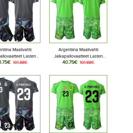
ntiina Maalivahti
Argentiina Maalivahti
allovaatteet Lasten
Jalkapallovaatteet Lasten
0.75€
40.75€
liasu MM-kisat 2026
101.88€
Vieraspeliasu MM-kisat 2026
101.88€
hihainen (+ Lyhyet
Lyhythihainen (+ Lyhyet
housut)
housut)