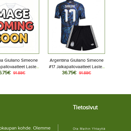
na Giuliano Simeone
Argentiina Giuliano Simeone
apallovaatteet Lasten
#17 Jalkapallovaatteet Lasten
6.75€
36.75€
iasu MM-kisat 2026
91.88€
Vieraspeliasu MM-kisat 2026
91.88€
hihainen (+ Lyhyet
Lyhythihainen (+ Lyhyet
housut)
housut)
Tietosivut
llokaupan kohde. Olemme
Ota Meihin Yhteyttä