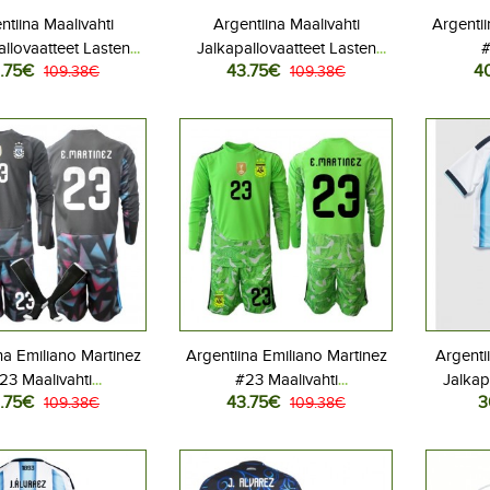
ntiina Maalivahti
Argentiina Maalivahti
Argentii
allovaatteet Lasten
Jalkapallovaatteet Lasten
#
.75€
43.75€
4
iasu MM-kisat 2026
109.38€
Vieraspeliasu MM-kisat 2026
109.38€
Jalkap
hihainen (+ Lyhyet
Pitkähihainen (+ Lyhyet
Kotipe
housut)
housut)
Lyhyt
na Emiliano Martinez
Argentiina Emiliano Martinez
Argenti
23 Maalivahti
#23 Maalivahti
Jalkap
.75€
43.75€
3
allovaatteet Lasten
109.38€
Jalkapallovaatteet Lasten
109.38€
Kotipe
iasu MM-kisat 2026
Vieraspeliasu MM-kisat 2026
Lyhyt
hihainen (+ Lyhyet
Pitkähihainen (+ Lyhyet
housut)
housut)