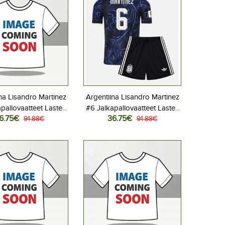
na Lisandro Martinez
Argentiina Lisandro Martinez
pallovaatteet Lasten
#6 Jalkapallovaatteet Lasten
6.75€
36.75€
liasu MM-kisat 2026
91.88€
Vieraspeliasu MM-kisat 2026
91.88€
hihainen (+ Lyhyet
Lyhythihainen (+ Lyhyet
housut)
housut)