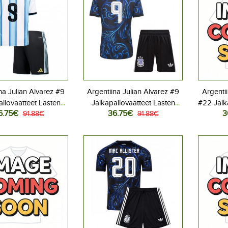
na Julian Alvarez #9
Argentiina Julian Alvarez #9
Argenti
allovaatteet Lasten
Jalkapallovaatteet Lasten
#22 Jalk
6.75€
36.75€
3
iasu MM-kisat 2026
91.88€
Vieraspeliasu MM-kisat 2026
91.88€
Kotipe
hihainen (+ Lyhyet
Lyhythihainen (+ Lyhyet
Lyhyt
housut)
housut)