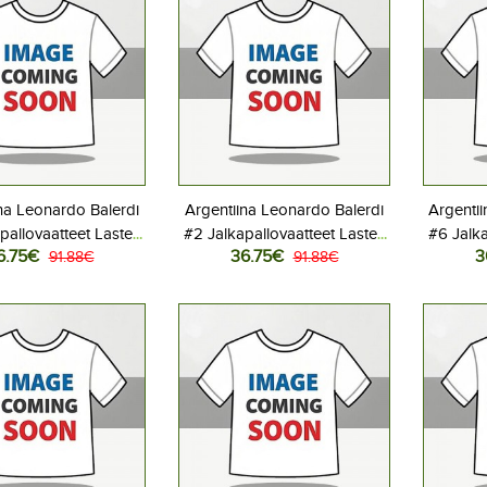
na Leonardo Balerdi
Argentiina Leonardo Balerdi
Argentii
pallovaatteet Lasten
#2 Jalkapallovaatteet Lasten
#6 Jalka
6.75€
36.75€
3
iasu MM-kisat 2026
91.88€
Vieraspeliasu MM-kisat 2026
91.88€
Kotipe
hihainen (+ Lyhyet
Lyhythihainen (+ Lyhyet
Lyhyt
housut)
housut)