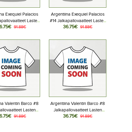
na Exequiel Palacios
Argentiina Exequiel Palacios
apallovaatteet Lasten
#14 Jalkapallovaatteet Lasten
6.75€
36.75€
liasu MM-kisat 2026
91.88€
Vieraspeliasu MM-kisat 2026
91.88€
hihainen (+ Lyhyet
Lyhythihainen (+ Lyhyet
housut)
housut)
na Valentin Barco #8
Argentiina Valentin Barco #8
allovaatteet Lasten
Jalkapallovaatteet Lasten
6.75€
36.75€
liasu MM-kisat 2026
91.88€
Vieraspeliasu MM-kisat 2026
91.88€
hihainen (+ Lyhyet
Lyhythihainen (+ Lyhyet
housut)
housut)