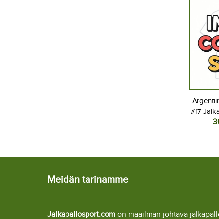
Argentii
#17 Jalk
3
Kotipel
Lyhyt
Meidän tarinamme
Jalkapallosport.com
on maailman johtava jalkapa