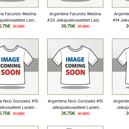
ina Facundo Medina
Argentiina Facundo Medina
Argentii
pallovaatteet Lasten
#25 Jalkapallovaatteet Lasten
#14 Jalk
6.75€
36.75€
3
iasu MM-kisat 2026
91.88€
Vieraspeliasu MM-kisat 2026
91.88€
Kotipe
hihainen (+ Lyhyet
Lyhythihainen (+ Lyhyet
Lyhyt
housut)
housut)
na Nico Gonzalez #15
Argentiina Nico Gonzalez #15
Argentii
allovaatteet Lasten
Jalkapallovaatteet Lasten
Jalkap
6.75€
36.75€
3
iasu MM-kisat 2026
91.88€
Vieraspeliasu MM-kisat 2026
91.88€
Kotipe
hihainen (+ Lyhyet
Lyhythihainen (+ Lyhyet
Lyhyt
housut)
housut)