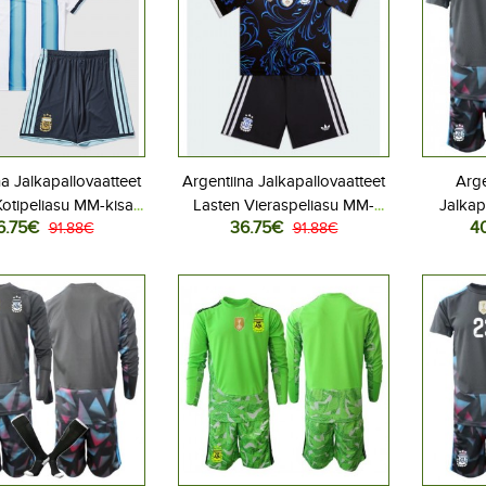
na Jalkapallovaatteet
Argentiina Jalkapallovaatteet
Arge
otipeliasu MM-kisat
Lasten Vieraspeliasu MM-
Jalkap
6.75€
36.75€
4
ythihainen (+ Lyhyet
91.88€
kisat 2026 Lyhythihainen (+
91.88€
Kotipe
housut)
Lyhyet housut)
Lyhyt