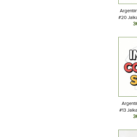
Argentiin
#20 Jalka
3
Kotipel
Lyhyt
Argenti
#13 Jalk
3
Kotipel
Lyhyt