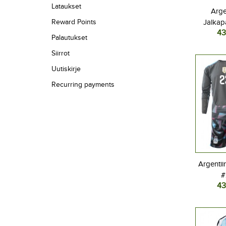
Lataukset
Arge
Reward Points
Jalkap
43
Kotipel
Palautukset
Pitkä
Siirrot
Uutiskirje
Recurring payments
Argentii
#
43
Jalkap
Kotipel
Pitkä