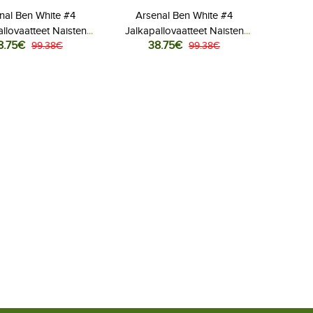
nal Ben White #4
Arsenal Ben White #4
llovaatteet Naisten
Jalkapallovaatteet Naisten
8.75€
38.75€
ipaita 2025-26
99.38€
Vieraspaita 2025-26
99.38€
Lyhythihainen
Lyhythihainen