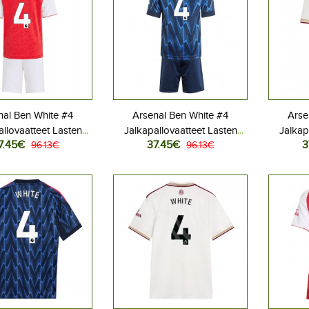
nal Ben White #4
Arsenal Ben White #4
Arse
allovaatteet Lasten
Jalkapallovaatteet Lasten
Jalkap
7.45€
37.45€
3
peliasu 2025-26
96.13€
Vieraspeliasu 2025-26
96.13€
Kolma
hihainen (+ Lyhyet
Lyhythihainen (+ Lyhyet
Lyhyt
housut)
housut)