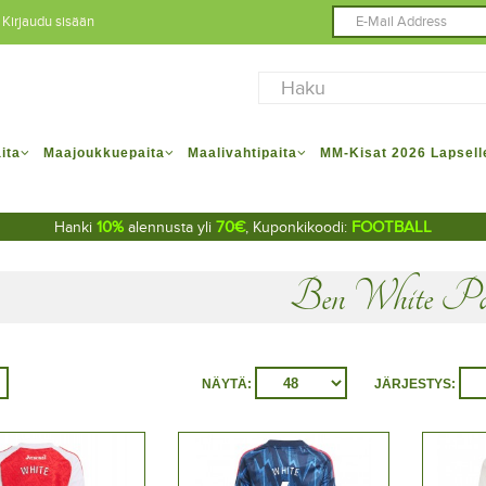
Kirjaudu sisään
ita
Maajoukkuepaita
Maalivahtipaita
MM-Kisat 2026 Lapsell
10%
70€
FOOTBALL
Hanki
alennusta yli
, Kuponkikoodi:
Ben White Pa
NÄYTÄ:
JÄRJESTYS: