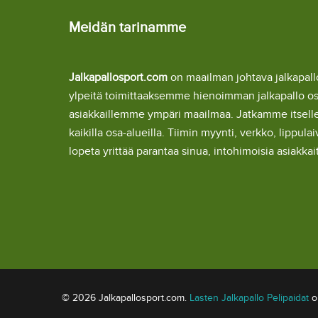
Meidän tarinamme
Jalkapallosport.com
on maailman johtava jalkapa
ylpeitä toimittaaksemme hienoimman jalkapallo o
asiakkaillemme ympäri maailmaa. Jatkamme itsel
kaikilla osa-alueilla. Tiimin myynti, verkko, lipp
lopeta yrittää parantaa sinua, intohimoisia asiakka
© 2026 Jalkapallosport.com.
Lasten Jalkapallo Pelipaidat
om