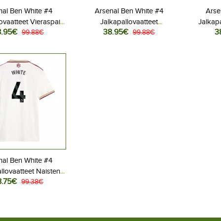
nal Ben White #4
Arsenal Ben White #4
Arse
ovaatteet Vieraspaita
Jalkapallovaatteet
Jalkapa
8.95€
38.95€
3
26 Lyhythihainen
99.88€
Kolmaspaita 2025-26
99.88€
Kot
Lyhythihainen
nal Ben White #4
llovaatteet Naisten
8.75€
aspaita 2025-26
99.38€
yhythihainen