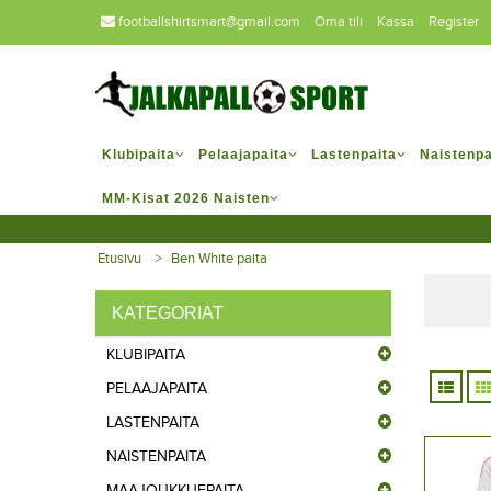
footballshirtsmart@gmail.com
Oma tili
Kassa
Register
Klubipaita
Pelaajapaita
Lastenpaita
Naistenpa
MM-Kisat 2026 Naisten
Etusivu
Ben White paita
KATEGORIAT
KLUBIPAITA
PELAAJAPAITA
LASTENPAITA
NAISTENPAITA
MAAJOUKKUEPAITA