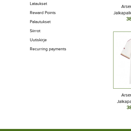
Lataukset
Arse
Reward Points
Jalkapall
3
2025-
Palautukset
Siirrot
Uutiskirje
Recurring payments
Arse
Jalkapa
3
Kolm
L