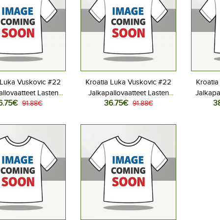
 Luka Vuskovic #22
Kroatia Luka Vuskovic #22
Kroatia
allovaatteet Lasten
Jalkapallovaatteet Lasten
Jalkapa
6.75€
36.75€
3
iasu MM-kisat 2026
91.88€
Vieraspeliasu MM-kisat 2026
91.88€
MM-kisat
hihainen (+ Lyhyet
Lyhythihainen (+ Lyhyet
housut)
housut)