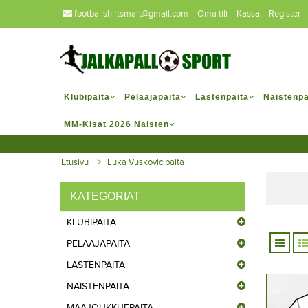
footballshirtsmart@gmail.com
Oma tili
Kassa
Register
Klubipaita
Pelaajapaita
Lastenpaita
Naistenpa
MM-Kisat 2026 Naisten
Etusivu
Luka Vuskovic paita
KATEGORIAT
KLUBIPAITA
PELAAJAPAITA
LASTENPAITA
NAISTENPAITA
MAAJOUKKUEPAITA