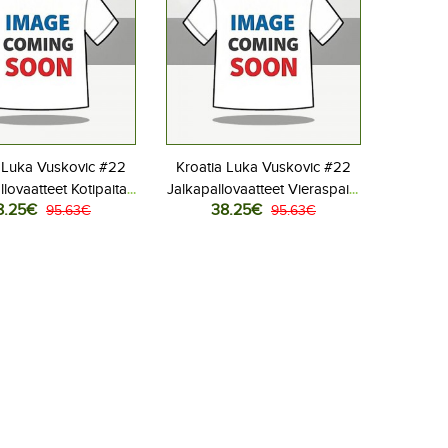
 Luka Vuskovic #22
Kroatia Luka Vuskovic #22
llovaatteet Kotipaita
Jalkapallovaatteet Vieraspaita
8.25€
38.25€
 2026 Lyhythihainen
95.63€
MM-kisat 2026 Lyhythihainen
95.63€