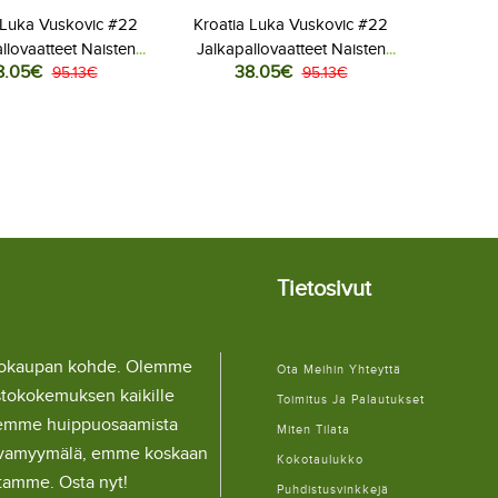
 Luka Vuskovic #22
Kroatia Luka Vuskovic #22
llovaatteet Naisten
Jalkapallovaatteet Naisten
8.05€
38.05€
ita MM-kisat 2026
95.13€
Vieraspaita MM-kisat 2026
95.13€
yhythihainen
Lyhythihainen
Tietosivut
llokaupan kohde. Olemme
Ota Meihin Yhteyttä
stokokemuksen kaikille
Toimitus Ja Palautukset
lemme huippuosaamista
Miten Tilata
ulaivamyymälä, emme koskaan
Kokotaulukko
itamme. Osta nyt!
Puhdistusvinkkejä