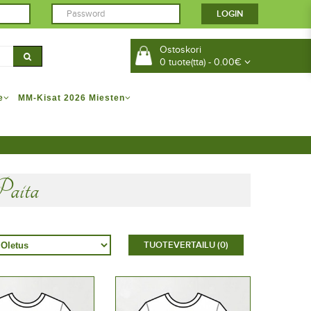
Ostoskori
0 tuote(tta) - 0.00€
e
MM-Kisat 2026 Miesten
Paita
TUOTEVERTAILU (0)