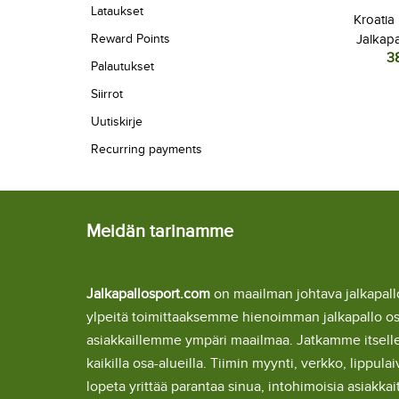
Lataukset
Kroatia
Reward Points
Jalkapa
3
Kotipa
Palautukset
L
Siirrot
Uutiskirje
Recurring payments
Meidän tarinamme
Jalkapallosport.com
on maailman johtava jalkapa
ylpeitä toimittaaksemme hienoimman jalkapallo o
asiakkaillemme ympäri maailmaa. Jatkamme itsel
kaikilla osa-alueilla. Tiimin myynti, verkko, lipp
lopeta yrittää parantaa sinua, intohimoisia asiakka