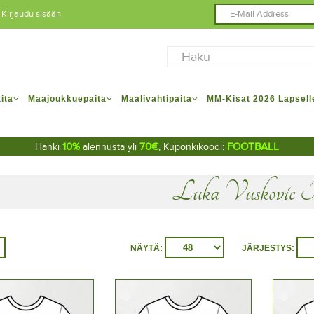
Kirjaudu sisään
ita
Maajoukkuepaita
Maalivahtipaita
MM-Kisat 2026 Lapsell
10%
70€
FOOTBALL
Hanki
alennusta yli
, Kuponkikoodi:
Luka Vuskovic 
NÄYTÄ:
JÄRJESTYS: