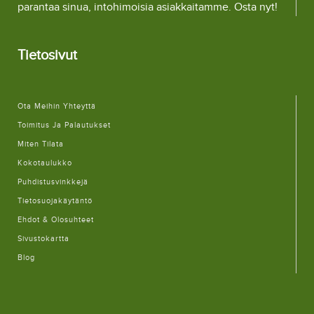
parantaa sinua, intohimoisia asiakkaitamme. Osta nyt!
Tietosivut
Ota Meihin Yhteyttä
Toimitus Ja Palautukset
Miten Tilata
Kokotaulukko
Puhdistusvinkkejä
Tietosuojakäytäntö
Ehdot & Olosuhteet
Sivustokartta
Blog