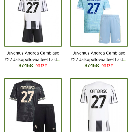
Juventus Andrea Cambiaso
Juventus Andrea Cambiaso
#27 Jalkapallovaatteet Lasten
#27 Jalkapallovaatteet Lasten
37.45€
37.45€
Kotipeliasu 2025-26
96.13€
Vieraspeliasu 2025-26
96.13€
Lyhythihainen (+ Lyhyet
Lyhythihainen (+ Lyhyet
housut)
housut)