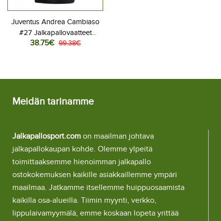
Juventus Andrea Cambiaso
#27 Jalkapallovaatteet
38.75€
Naisten Kolmaspaita 2025-
99.38€
26 Lyhythihainen
Meidän tarinamme
Jalkapallosport.com
on maailman johtava
jalkapallokaupan kohde. Olemme ylpeitä
toimittaaksemme hienoimman jalkapallo
ostokokemuksen kaikille asiakkaillemme ympäri
maailmaa. Jatkamme itsellemme huippuosaamista
kaikilla osa-alueilla. Tiimin myynti, verkko,
lippulaivamyymälä, emme koskaan lopeta yrittää