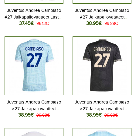
Juventus Andrea Cambiaso
Juventus Andrea Cambiaso
#27 Jalkapallovaatteet Lasten
#27 Jalkapallovaatteet
37.45€
38.95€
Kolmas peliasu 2025-26
96.13€
Kotipaita 2025-26
99.88€
Lyhythihainen (+ Lyhyet
Lyhythihainen
housut)
Juventus Andrea Cambiaso
Juventus Andrea Cambiaso
#27 Jalkapallovaatteet
#27 Jalkapallovaatteet
38.95€
38.95€
Vieraspaita 2025-26
99.88€
Kolmaspaita 2025-26
99.88€
Lyhythihainen
Lyhythihainen