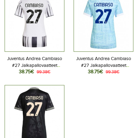
Juventus Andrea Cambiaso
Juventus Andrea Cambiaso
#27 Jalkapallovaatteet
#27 Jalkapallovaatteet
38.75€
38.75€
Naisten Kotipaita 2025-26
99.38€
Naisten Vieraspaita 2025-26
99.38€
Lyhythihainen
Lyhythihainen