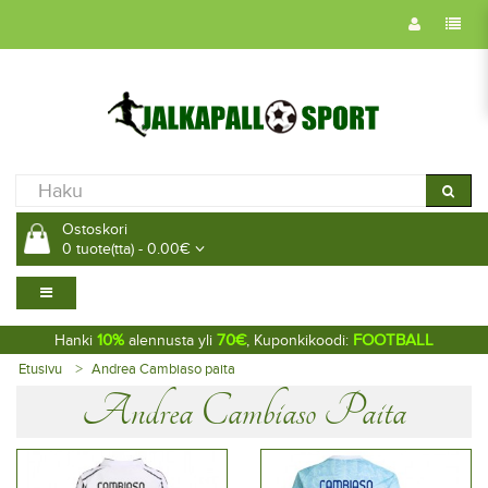
Ostoskori
0 tuote(tta) - 0.00€
10%
70€
FOOTBALL
Hanki
alennusta yli
, Kuponkikoodi:
Etusivu
Andrea Cambiaso paita
Andrea Cambiaso Paita