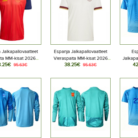
 Jalkapallovaatteet
Espanja Jalkapallovaatteet
Esp
ita MM-kisat 2026
Vieraspaita MM-kisat 2026
Jalkapa
8.25€
38.25€
42
yhythihainen
95.63€
Lyhythihainen
95.63€
MM-kisat