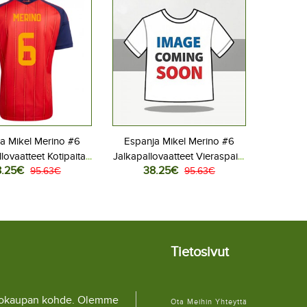
a Mikel Merino #6
Espanja Mikel Merino #6
lovaatteet Kotipaita
Jalkapallovaatteet Vieraspaita
8.25€
38.25€
 2026 Lyhythihainen
95.63€
MM-kisat 2026 Lyhythihainen
95.63€
Tietosivut
llokaupan kohde. Olemme
Ota Meihin Yhteyttä