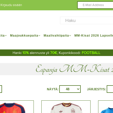
Kirjaudu sisään
ita
Maajoukkuepaita
Maalivahtipaita
MM-Kisat 2026 Lapsell
10%
70€
FOOTBALL
Hanki
alennusta yli
, Kuponkikoodi:
Espanja MM-Kisat 20
NÄYTÄ:
JÄRJESTYS: