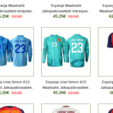
anja Maalivahti
Espanja Maalivahti
Espan
lovaatteet Kotipaita
Jalkapallovaatteet Vieraspaita
Maalivah
5.25€
45.25€
42
 2026 Pitkähihainen
113.13€
MM-kisat 2026 Pitkähihainen
113.13€
Kotip
a Unai Simon #23
Espanja Unai Simon #23
Espanj
ti Jalkapallovaatteet
Maalivahti Jalkapallovaatteet
Jalkapa
5.25€
45.25€
3
ita MM-kisat 2026
113.13€
Vieraspaita MM-kisat 2026
113.13€
MM-kisat
Pitkähihainen
Pitkähihainen