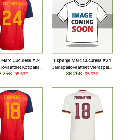
 Marc Cucurella #24
Espanja Marc Cucurella #24
llovaatteet Kotipaita
Jalkapallovaatteet Vieraspaita
8.25€
38.25€
 2026 Lyhythihainen
95.63€
MM-kisat 2026 Lyhythihainen
95.63€