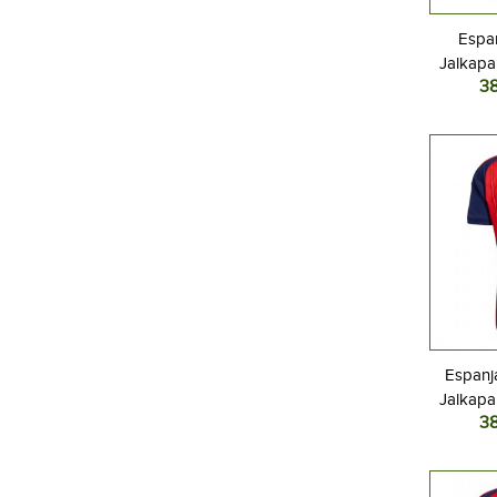
Espa
Jalkapal
3
MM-kisat
Espanja
Jalkapal
3
MM-kisat