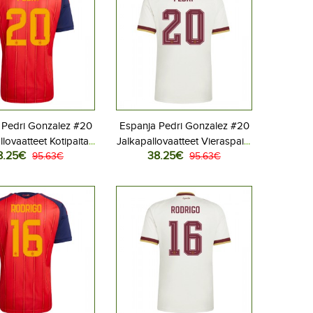
 Pedri Gonzalez #20
Espanja Pedri Gonzalez #20
llovaatteet Kotipaita
Jalkapallovaatteet Vieraspaita
8.25€
38.25€
 2026 Lyhythihainen
95.63€
MM-kisat 2026 Lyhythihainen
95.63€