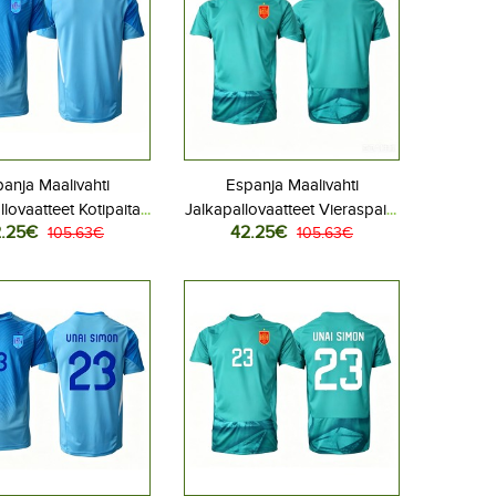
anja Maalivahti
Espanja Maalivahti
llovaatteet Kotipaita
Jalkapallovaatteet Vieraspaita
.25€
42.25€
 2026 Lyhythihainen
105.63€
MM-kisat 2026 Lyhythihainen
105.63€