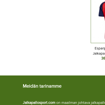
Espanj
Jalkapal
3
MM-kisat
Meidän tarinamme
Jalkapallosport.com
on maailman johtava jalkapa