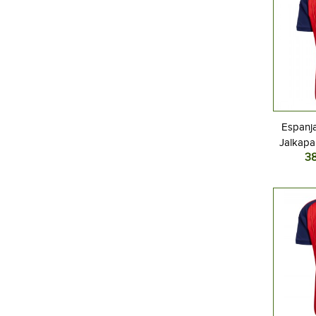
Espanj
Jalkapal
3
MM-kisat