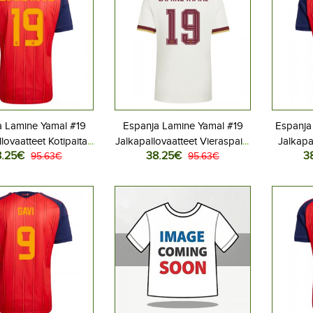
a Lamine Yamal #19
Espanja Lamine Yamal #19
Espanja
lovaatteet Kotipaita
Jalkapallovaatteet Vieraspaita
Jalkapa
8.25€
38.25€
3
 2026 Lyhythihainen
95.63€
MM-kisat 2026 Lyhythihainen
95.63€
MM-kisat