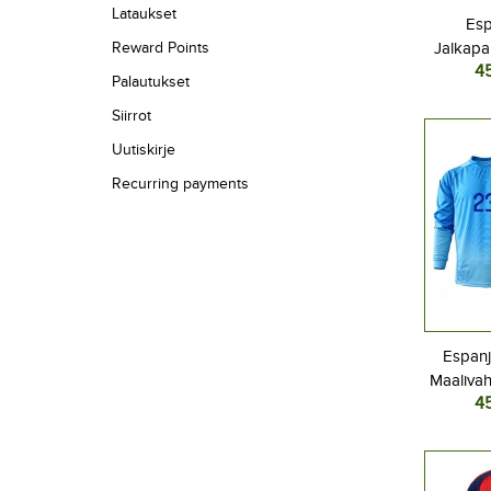
Lataukset
Esp
Reward Points
Jalkapal
4
MM-kisat
Palautukset
Siirrot
Uutiskirje
Recurring payments
Espanj
Maalivah
4
Kotipa