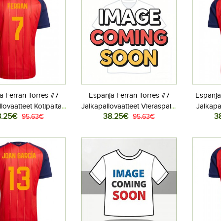
a Ferran Torres #7
Espanja Ferran Torres #7
Espanja
lovaatteet Kotipaita
Jalkapallovaatteet Vieraspaita
Jalkapa
8.25€
38.25€
3
 2026 Lyhythihainen
95.63€
MM-kisat 2026 Lyhythihainen
95.63€
MM-kisat