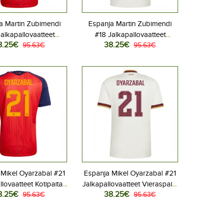
a Martin Zubimendi
Espanja Martin Zubimendi
alkapallovaatteet
#18 Jalkapallovaatteet
8.25€
38.25€
aita MM-kisat 2026
95.63€
Vieraspaita MM-kisat 2026
95.63€
Lyhythihainen
Lyhythihainen
 Mikel Oyarzabal #21
Espanja Mikel Oyarzabal #21
llovaatteet Kotipaita
Jalkapallovaatteet Vieraspaita
8.25€
38.25€
 2026 Lyhythihainen
95.63€
MM-kisat 2026 Lyhythihainen
95.63€