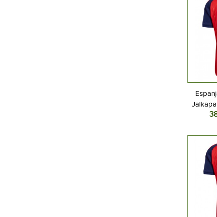
Espanj
Jalkapal
3
MM-kisat