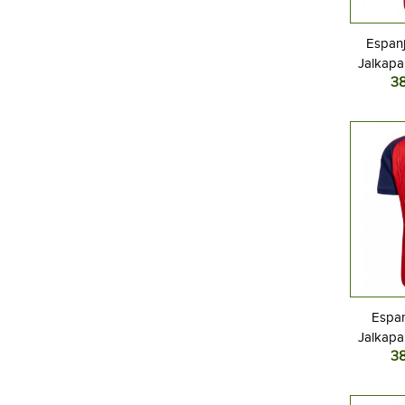
Espanj
Jalkapal
3
MM-kisat
Espan
Jalkapal
3
MM-kisat