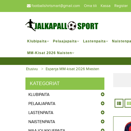
footballshirtsmart@gmail.com
Oma tili
Kassa
Register
Klubipaita
Pelaajapaita
Lastenpaita
Naistenpa
MM-Kisat 2026 Naisten
Etusivu
Espanja MM-kisat 2026 Miesten
KATEGORIAT
KLUBIPAITA
PELAAJAPAITA
LASTENPAITA
NAISTENPAITA
MAAJOUKKUEPAITA