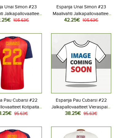
ja Unai Simon #23
Espanja Unai Simon #23
ti Jalkapallovaatteet
Maalivahti Jalkapallovaatteet
.25€
42.25€
aita MM-kisat 2026
105.63€
Vieraspaita MM-kisat 2026
105.63€
Lyhythihainen
Lyhythihainen
a Pau Cubarsi #22
Espanja Pau Cubarsi #22
llovaatteet Kotipaita
Jalkapallovaatteet Vieraspaita
8.25€
38.25€
 2026 Lyhythihainen
95.63€
MM-kisat 2026 Lyhythihainen
95.63€