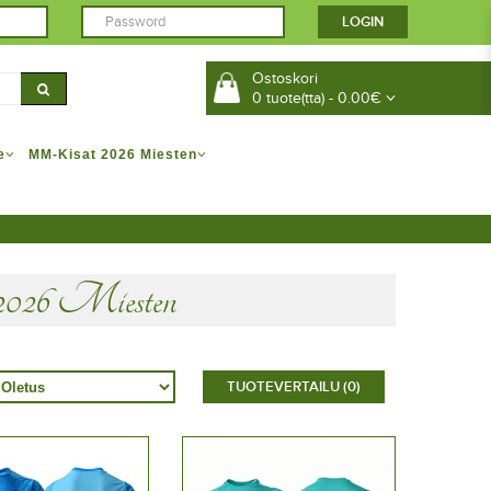
Ostoskori
0 tuote(tta) - 0.00€
e
MM-Kisat 2026 Miesten
26 Miesten
TUOTEVERTAILU (0)