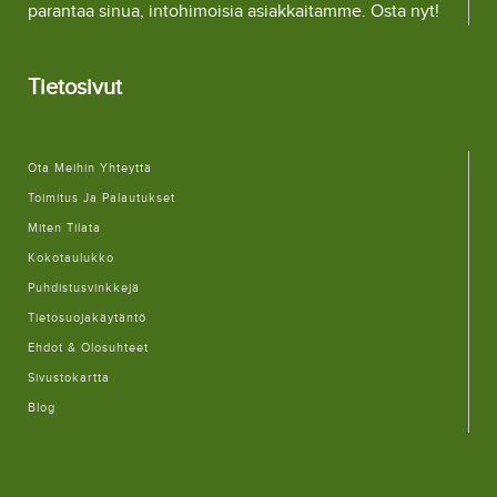
parantaa sinua, intohimoisia asiakkaitamme. Osta nyt!
Tietosivut
Ota Meihin Yhteyttä
Toimitus Ja Palautukset
Miten Tilata
Kokotaulukko
Puhdistusvinkkejä
Tietosuojakäytäntö
Ehdot & Olosuhteet
Sivustokartta
Blog