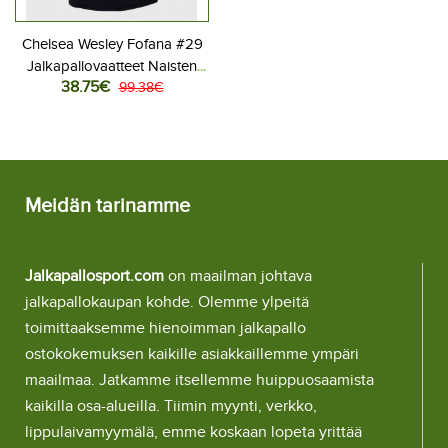
Chelsea Wesley Fofana #29
Jalkapallovaatteet Naisten
38.75€
Kolmaspaita 2025-26
99.38€
Lyhythihainen
Meidän tarinamme
Jalkapallosport.com
on maailman johtava
jalkapallokaupan kohde. Olemme ylpeitä
toimittaaksemme hienoimman jalkapallo
ostokokemuksen kaikille asiakkaillemme ympäri
maailmaa. Jatkamme itsellemme huippuosaamista
kaikilla osa-alueilla. Tiimin myynti, verkko,
lippulaivamyymälä, emme koskaan lopeta yrittää