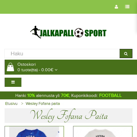
Ostoskori
0 tuote(tta) - 0.00€
10%
70€
FOOTBALL
Hanki
alennusta yli
, Kuponkikoodi:
Etusivu
Wesley Fofana paita
Wesley Fofana Paita