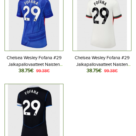
Chelsea Wesley Fofana #29
Chelsea Wesley Fofana #29
Jalkapallovaatteet Naisten
Jalkapallovaatteet Naisten
38.75€
38.75€
Kotipaita 2025-26
99.38€
Vieraspaita 2025-26
99.38€
Lyhythihainen
Lyhythihainen