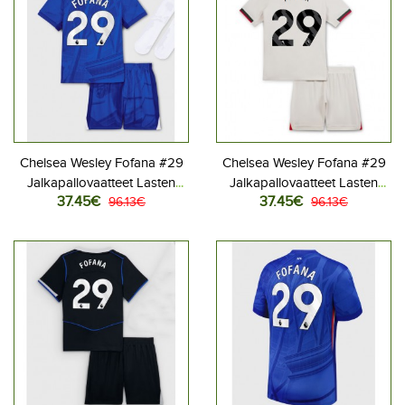
Chelsea Wesley Fofana #29
Chelsea Wesley Fofana #29
Jalkapallovaatteet Lasten
Jalkapallovaatteet Lasten
37.45€
37.45€
Kotipeliasu 2025-26
96.13€
Vieraspeliasu 2025-26
96.13€
Lyhythihainen (+ Lyhyet
Lyhythihainen (+ Lyhyet
housut)
housut)