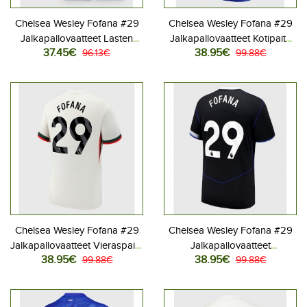
Chelsea Wesley Fofana #29
Chelsea Wesley Fofana #29
Jalkapallovaatteet Lasten
Jalkapallovaatteet Kotipaita
37.45€
38.95€
Kolmas peliasu 2025-26
96.13€
2025-26 Lyhythihainen
99.88€
Lyhythihainen (+ Lyhyet
housut)
Chelsea Wesley Fofana #29
Chelsea Wesley Fofana #29
Jalkapallovaatteet Vieraspaita
Jalkapallovaatteet
38.95€
38.95€
2025-26 Lyhythihainen
99.88€
Kolmaspaita 2025-26
99.88€
Lyhythihainen