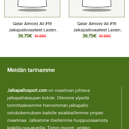
Qatar Almoez Ali #19
Qatar Almoez Ali #19
Jalkapallovaatteet Lasten
Jalkapallovaatteet Lasten
36.75€
36.75€
Kotipeliasu MM-kisat 2026
91.88€
Vieraspeliasu MM-kisat 2026
91.88€
Lyhythihainen (+ Lyhyet
Lyhythihainen (+ Lyhyet
housut)
housut)
Meidän tarinamme
Jalkapallosport.com
on maailman johtava
jalkapallokaupan kohde. Olemme ylpeitä
toimittaaksemme hienoimman jalkapallo
ostokokemuksen kaikille asiakkaillemme ympäri
maailmaa. Jatkamme itsellemme huippuosaamista
kaikilla osa-alueilla. Tiimin myynti, verkko,