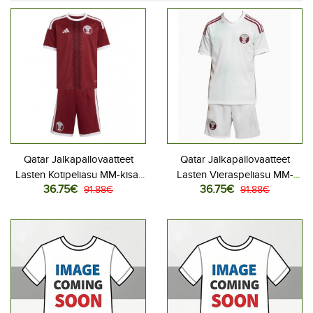
Qatar Jalkapallovaatteet
Qatar Jalkapallovaatteet
Lasten Kotipeliasu MM-kisat
Lasten Vieraspeliasu MM-
36.75€
36.75€
2026 Lyhythihainen (+ Lyhyet
91.88€
kisat 2026 Lyhythihainen (+
91.88€
housut)
Lyhyet housut)