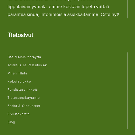
lippulaivamyymälä, emme koskaan lopeta yrittää
parantaa sinua, intohimoisia asiakkaitamme. Osta nyt!
Tietosivut
Ota Meihin Yhteyttä
Toimitus Ja Palautukset
Miten Tilata
Kokotaulukko
Puhdistusvinkkejä
Tietosuojakäytäntö
Ehdot & Olosuhteet
Sivustokartta
Blog