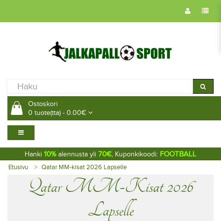
Ostoskori
0 tuote(tta) - 0.00€
10%
70€
FOOTBALL
Hanki
alennusta yli
, Kuponkikoodi:
Etusivu
Qatar MM-kisat 2026 Lapselle
Qatar MM-Kisat 2026
Lapselle