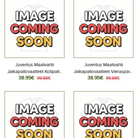
Juventus Maalivahti
Juventus Maalivahti
Jalkapallovaatteet Kotipaita
Jalkapallovaatteet Vieraspaita
38.95€
38.95€
2025-26 Lyhythihainen
99.88€
2025-26 Lyhythihainen
99.88€