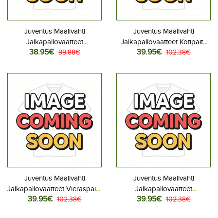
Juventus Maalivahti
Juventus Maalivahti
Jalkapallovaatteet
Jalkapallovaatteet Kotipaita
38.95€
39.95€
Kolmaspaita 2025-26
99.88€
2025-26 Pitkähihainen
102.38€
Lyhythihainen
Juventus Maalivahti
Juventus Maalivahti
Jalkapallovaatteet Vieraspaita
Jalkapallovaatteet
39.95€
39.95€
2025-26 Pitkähihainen
102.38€
Kolmaspaita 2025-26
102.38€
Pitkähihainen