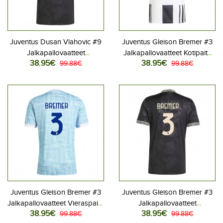
Juventus Dusan Vlahovic #9
Juventus Gleison Bremer #3
Jalkapallovaatteet
Jalkapallovaatteet Kotipaita
38.95€
38.95€
Kolmaspaita 2025-26
99.88€
2025-26 Lyhythihainen
99.88€
Lyhythihainen
Juventus Gleison Bremer #3
Juventus Gleison Bremer #3
Jalkapallovaatteet Vieraspaita
Jalkapallovaatteet
38.95€
38.95€
2025-26 Lyhythihainen
99.88€
Kolmaspaita 2025-26
99.88€