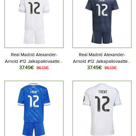
Real Madrid Alexander-
Real Madrid Alexander-
Arnold #12 Jalkapallovaatteet
Arnold #12 Jalkapallovaatteet
37.45€
37.45€
Lasten Kotipeliasu 2025-26
96.13€
Lasten Vieraspeliasu 2025-
96.13€
Lyhythihainen (+ Lyhyet
26 Lyhythihainen (+ Lyhyet
housut)
housut)