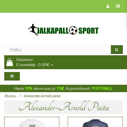
Ostoskori
0 tuote(tta) - 0.00€
10%
70€
FOOTBALL
Hanki
alennusta yli
, Kuponkikoodi:
Etusivu
Alexander-Arnold paita
Alexander-Arnold Paita