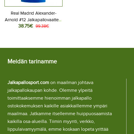
Real Madrid Alexander-
Arnold #12 Jalkapallovaatteet
38.75€
Naisten Kolmaspaita 2025-
99.38€
26 Lyhythihainen
Meidän tarinamme
Jalkapallosport.com
on maailman johtava
jalkapallokaupan kohde. Olemme ylpeitä
toimittaaksemme hienoimman jalkapallo
ostokokemuksen kaikille asiakkaillemme ympäri
maailmaa. Jatkamme itsellemme huippuosaamista
kaikilla osa-alueilla. Tiimin myynti, verkko,
lippulaivamyymälä, emme koskaan lopeta yrittää