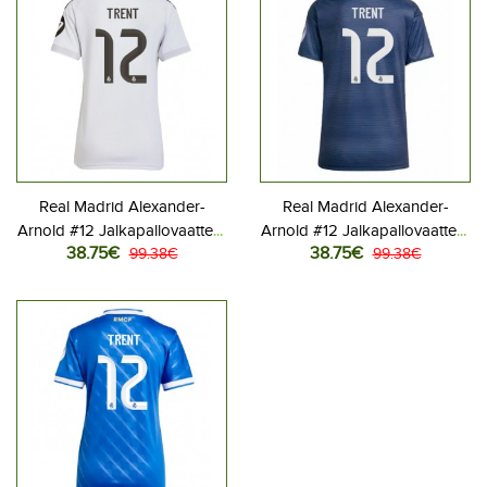
Real Madrid Alexander-
Real Madrid Alexander-
Arnold #12 Jalkapallovaatteet
Arnold #12 Jalkapallovaatteet
38.75€
38.75€
Naisten Kotipaita 2025-26
99.38€
Naisten Vieraspaita 2025-26
99.38€
Lyhythihainen
Lyhythihainen