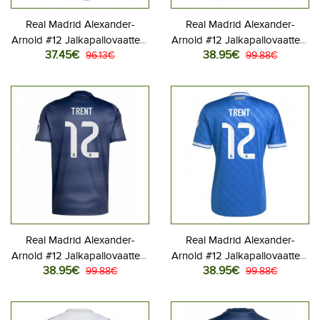
Real Madrid Alexander-
Real Madrid Alexander-
Arnold #12 Jalkapallovaatteet
Arnold #12 Jalkapallovaatteet
37.45€
38.95€
Lasten Kolmas peliasu 2025-
96.13€
Kotipaita 2025-26
99.88€
26 Lyhythihainen (+ Lyhyet
Lyhythihainen
housut)
Real Madrid Alexander-
Real Madrid Alexander-
Arnold #12 Jalkapallovaatteet
Arnold #12 Jalkapallovaatteet
38.95€
38.95€
Vieraspaita 2025-26
99.88€
Kolmaspaita 2025-26
99.88€
Lyhythihainen
Lyhythihainen