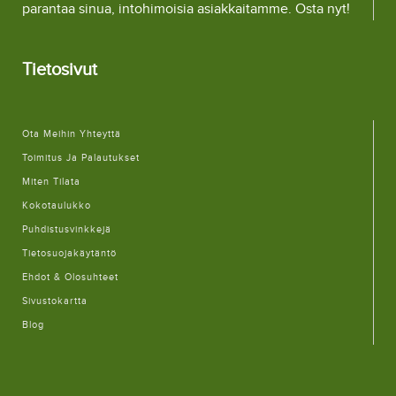
parantaa sinua, intohimoisia asiakkaitamme. Osta nyt!
Tietosivut
Ota Meihin Yhteyttä
Toimitus Ja Palautukset
Miten Tilata
Kokotaulukko
Puhdistusvinkkejä
Tietosuojakäytäntö
Ehdot & Olosuhteet
Sivustokartta
Blog