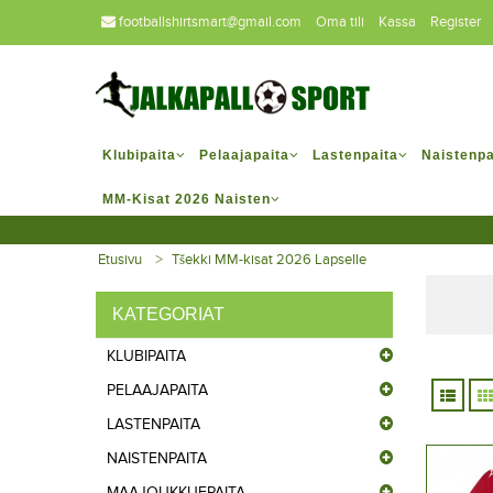
footballshirtsmart@gmail.com
Oma tili
Kassa
Register
Klubipaita
Pelaajapaita
Lastenpaita
Naistenpa
MM-Kisat 2026 Naisten
Etusivu
Tšekki MM-kisat 2026 Lapselle
KATEGORIAT
KLUBIPAITA
PELAAJAPAITA
LASTENPAITA
NAISTENPAITA
MAAJOUKKUEPAITA