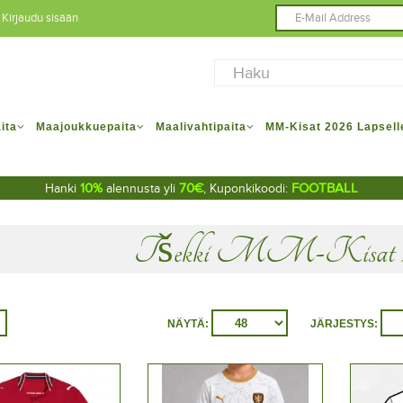
Kirjaudu sisään
ita
Maajoukkuepaita
Maalivahtipaita
MM-Kisat 2026 Lapsell
10%
70€
FOOTBALL
Hanki
alennusta yli
, Kuponkikoodi:
Tšekki MM-Kisat 202
NÄYTÄ:
JÄRJESTYS: