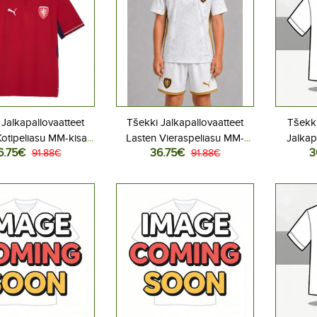
 Jalkapallovaatteet
Tšekki Jalkapallovaatteet
Tšekki
otipeliasu MM-kisat
Lasten Vieraspeliasu MM-
Jalkap
6.75€
36.75€
3
ythihainen (+ Lyhyet
91.88€
kisat 2026 Lyhythihainen (+
91.88€
Kotipe
housut)
Lyhyet housut)
Lyhyt