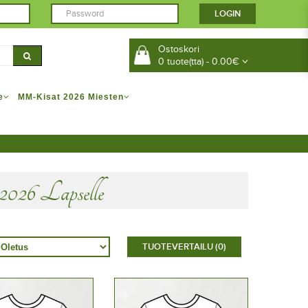
Ostoskori
0 tuote(tta) - 0.00€
e
MM-Kisat 2026 Miesten
6 Lapselle
TUOTEVERTAILU (0)