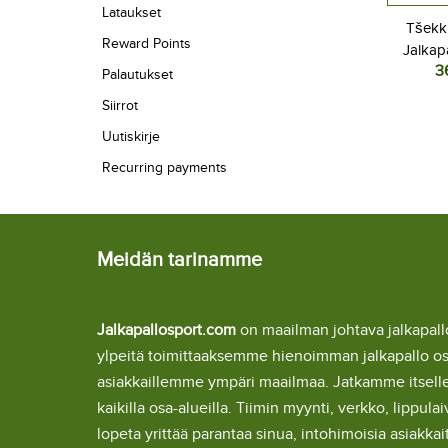
Lataukset
Tšekki
Reward Points
Jalkap
3
Kotipel
Palautukset
Lyhyt
Siirrot
Uutiskirje
Recurring payments
Meidän tarinamme
Jalkapallosport.com
on maailman johtava jalkapa
ylpeitä toimittaaksemme hienoimman jalkapallo o
asiakkaillemme ympäri maailmaa. Jatkamme itsel
kaikilla osa-alueilla. Tiimin myynti, verkko, lipp
lopeta yrittää parantaa sinua, intohimoisia asiakka