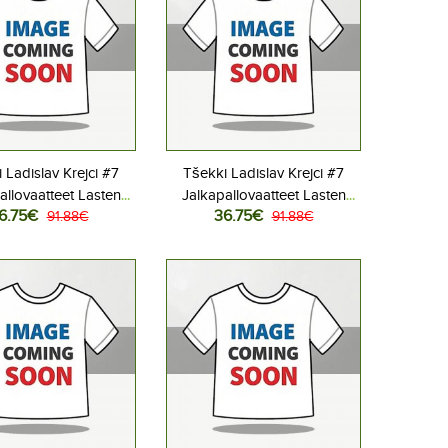
 Ladislav Krejci #7
Tšekki Ladislav Krejci #7
allovaatteet Lasten
Jalkapallovaatteet Lasten
6.75€
36.75€
liasu MM-kisat 2026
91.88€
Vieraspeliasu MM-kisat 2026
91.88€
hihainen (+ Lyhyet
Lyhythihainen (+ Lyhyet
housut)
housut)