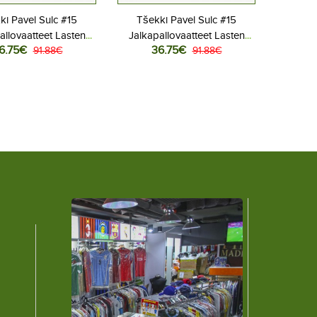
ki Pavel Sulc #15
Tšekki Pavel Sulc #15
allovaatteet Lasten
Jalkapallovaatteet Lasten
6.75€
36.75€
liasu MM-kisat 2026
91.88€
Vieraspeliasu MM-kisat 2026
91.88€
hihainen (+ Lyhyet
Lyhythihainen (+ Lyhyet
housut)
housut)