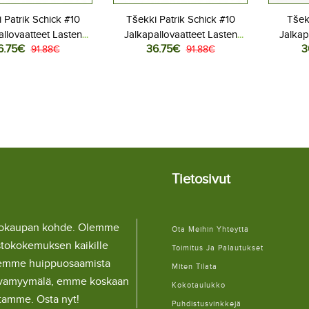
 Patrik Schick #10
Tšekki Patrik Schick #10
Tšek
allovaatteet Lasten
Jalkapallovaatteet Lasten
Jalkap
6.75€
36.75€
3
iasu MM-kisat 2026
91.88€
Vieraspeliasu MM-kisat 2026
91.88€
Kotipe
hihainen (+ Lyhyet
Lyhythihainen (+ Lyhyet
Lyhyt
housut)
housut)
Tietosivut
llokaupan kohde. Olemme
Ota Meihin Yhteyttä
stokokemuksen kaikille
Toimitus Ja Palautukset
lemme huippuosaamista
Miten Tilata
ulaivamyymälä, emme koskaan
Kokotaulukko
itamme. Osta nyt!
Puhdistusvinkkejä