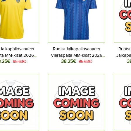
 Jalkapallovaatteet
Ruotsi Jalkapallovaatteet
Ruotsi
ita MM-kisat 2026
Vieraspaita MM-kisat 2026
Jalkapa
8.25€
38.25€
3
yhythihainen
95.63€
Lyhythihainen
95.63€
MM-kisat