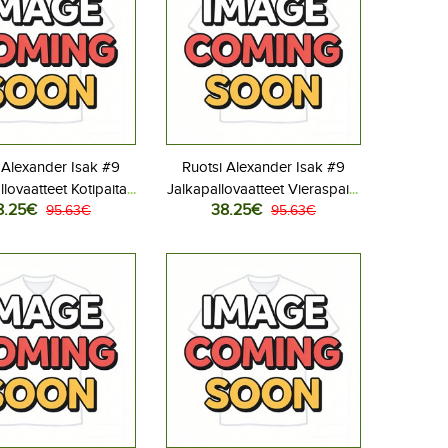
 Alexander Isak #9
Ruotsi Alexander Isak #9
llovaatteet Kotipaita
Jalkapallovaatteet Vieraspaita
8.25€
38.25€
 2026 Lyhythihainen
95.63€
MM-kisat 2026 Lyhythihainen
95.63€