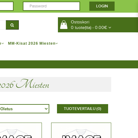
Ostoskori
0 tuote(tta) - 0.00€
e
MM-Kisat 2026 Miesten
26 Miesten
TUOTEVERTAILU (0)