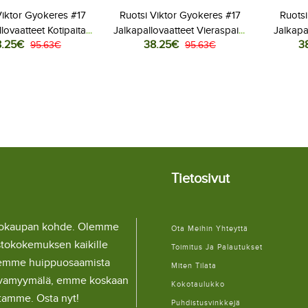
Viktor Gyokeres #17
Ruotsi Viktor Gyokeres #17
Ruotsi
lovaatteet Kotipaita
Jalkapallovaatteet Vieraspaita
Jalkapa
8.25€
38.25€
3
 2026 Lyhythihainen
95.63€
MM-kisat 2026 Lyhythihainen
95.63€
MM-kisat
Tietosivut
llokaupan kohde. Olemme
Ota Meihin Yhteyttä
stokokemuksen kaikille
Toimitus Ja Palautukset
lemme huippuosaamista
Miten Tilata
ulaivamyymälä, emme koskaan
Kokotaulukko
itamme. Osta nyt!
Puhdistusvinkkejä