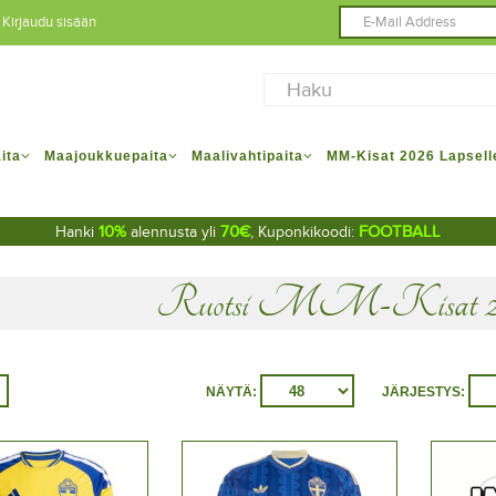
Kirjaudu sisään
ita
Maajoukkuepaita
Maalivahtipaita
MM-Kisat 2026 Lapsell
10%
70€
FOOTBALL
Hanki
alennusta yli
, Kuponkikoodi:
Ruotsi MM-Kisat 20
NÄYTÄ:
JÄRJESTYS: