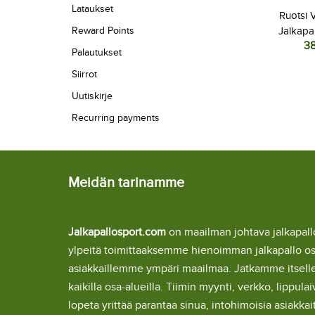
Lataukset
Ruotsi 
Reward Points
Jalkapal
3
MM-kisat
Palautukset
Siirrot
Uutiskirje
Recurring payments
Meidän tarinamme
Jalkapallosport.com
on maailman johtava jalkapa
ylpeitä toimittaaksemme hienoimman jalkapallo o
asiakkaillemme ympäri maailmaa. Jatkamme itsel
kaikilla osa-alueilla. Tiimin myynti, verkko, lipp
lopeta yrittää parantaa sinua, intohimoisia asiakka