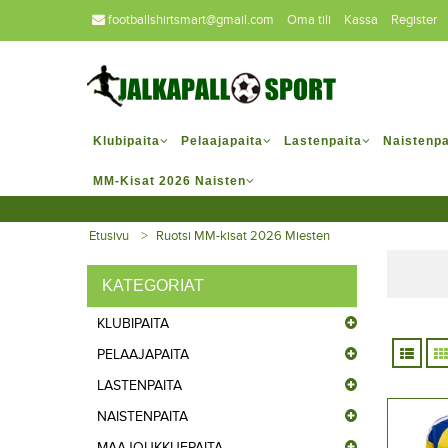
footballshirtsmart@gmail.com
Oma tili
Kassa
Register
Klubipaita
Pelaajapaita
Lastenpaita
Naistenpa
MM-Kisat 2026 Naisten
Etusivu
Ruotsi MM-kisat 2026 Miesten
KATEGORIAT
KLUBIPAITA
PELAAJAPAITA
LASTENPAITA
NAISTENPAITA
MAAJOUKKUEPAITA