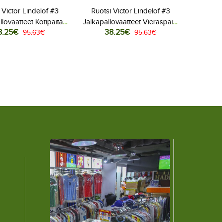
 Victor Lindelof #3
Ruotsi Victor Lindelof #3
llovaatteet Kotipaita
Jalkapallovaatteet Vieraspaita
8.25€
38.25€
 2026 Lyhythihainen
95.63€
MM-kisat 2026 Lyhythihainen
95.63€