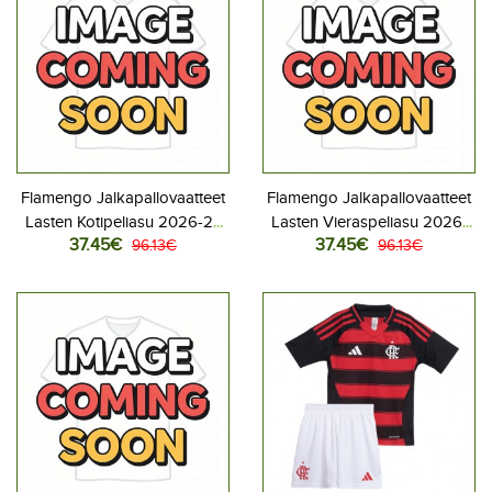
Flamengo Jalkapallovaatteet
Flamengo Jalkapallovaatteet
Lasten Kotipeliasu 2026-27
Lasten Vieraspeliasu 2026-
37.45€
37.45€
Lyhythihainen (+ Lyhyet
96.13€
27 Lyhythihainen (+ Lyhyet
96.13€
housut)
housut)