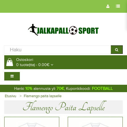
Ostoskori
0 tuote(tta) - 0.00€
10%
70€
FOOTBALL
Hanki
alennusta yli
, Kuponkikoodi:
Etusivu
Flamengo paita lapselle
Flamengo Paita Lapselle