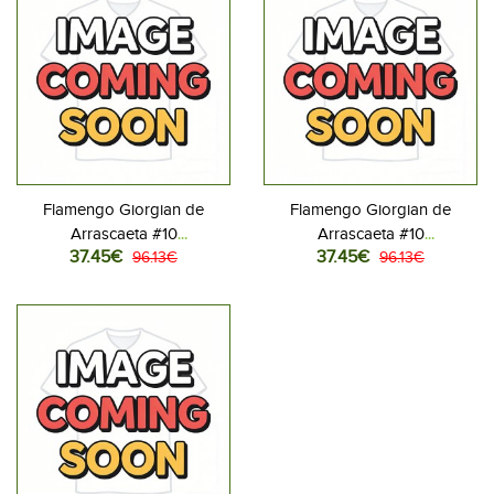
Flamengo Giorgian de
Flamengo Giorgian de
Arrascaeta #10
Arrascaeta #10
37.45€
37.45€
Jalkapallovaatteet Lasten
96.13€
Jalkapallovaatteet Lasten
96.13€
Kotipeliasu 2025-26
Vieraspeliasu 2025-26
Lyhythihainen (+ Lyhyet
Lyhythihainen (+ Lyhyet
housut)
housut)