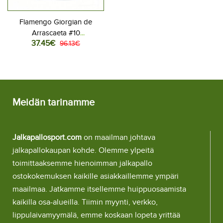
Flamengo Giorgian de
Arrascaeta #10
37.45€
Jalkapallovaatteet Lasten
96.13€
Kolmas peliasu 2025-26
Lyhythihainen (+ Lyhyet
housut)
Meidän tarinamme
Jalkapallosport.com
on maailman johtava
jalkapallokaupan kohde. Olemme ylpeitä
toimittaaksemme hienoimman jalkapallo
ostokokemuksen kaikille asiakkaillemme ympäri
maailmaa. Jatkamme itsellemme huippuosaamista
kaikilla osa-alueilla. Tiimin myynti, verkko,
lippulaivamyymälä, emme koskaan lopeta yrittää