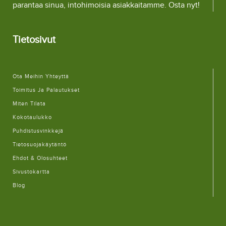
parantaa sinua, intohimoisia asiakkaitamme. Osta nyt!
Tietosivut
Ota Meihin Yhteyttä
Toimitus Ja Palautukset
Miten Tilata
Kokotaulukko
Puhdistusvinkkejä
Tietosuojakäytäntö
Ehdot & Olosuhteet
Sivustokartta
Blog