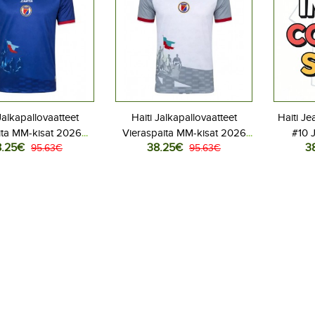
Jalkapallovaatteet
Haiti Jalkapallovaatteet
Haiti Je
ita MM-kisat 2026
Vieraspaita MM-kisat 2026
#10 J
8.25€
38.25€
3
yhythihainen
95.63€
Lyhythihainen
95.63€
Kotip