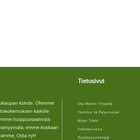
Tietosivut
llokaupan kohde. Olemme
Ota Meihin Yhteyttä
stokokemuksen kaikille
Toimitus Ja Palautukset
lemme huippuosaamista
Miten Tilata
ulaivamyymälä, emme koskaan
Kokotaulukko
itamme. Osta nyt!
Puhdistusvinkkejä