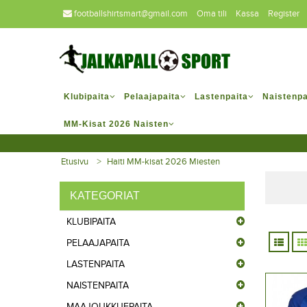
footballshirtsmart@gmail.com
Oma tili
Kassa
Register
Klubipaita
Pelaajapaita
Lastenpaita
Naistenpa
MM-Kisat 2026 Naisten
Etusivu
Haiti MM-kisat 2026 Miesten
KATEGORIAT
KLUBIPAITA
PELAAJAPAITA
LASTENPAITA
NAISTENPAITA
MAAJOUKKUEPAITA