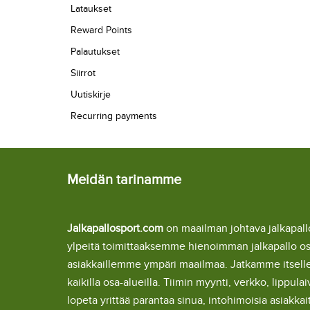
Lataukset
Reward Points
Palautukset
Siirrot
Uutiskirje
Recurring payments
Meidän tarinamme
Jalkapallosport.com
on maailman johtava jalkapa
ylpeitä toimittaaksemme hienoimman jalkapallo o
asiakkaillemme ympäri maailmaa. Jatkamme itsel
kaikilla osa-alueilla. Tiimin myynti, verkko, lipp
lopeta yrittää parantaa sinua, intohimoisia asiakka