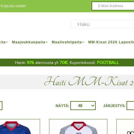
Kirjaudu sisään
ita
Maajoukkuepaita
Maalivahtipaita
MM-Kisat 2026 Lapsell
10%
70€
FOOTBALL
Hanki
alennusta yli
, Kuponkikoodi:
Haiti MM-Kisat 20
NÄYTÄ:
JÄRJESTYS: