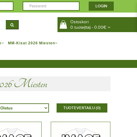
Ostoskori
0 tuote(tta) - 0.00€
e
MM-Kisat 2026 Miesten
26 Miesten
TUOTEVERTAILU (0)