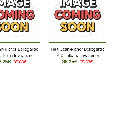
an-Ricner Bellegarde
Haiti Jean-Ricner Bellegarde
alkapallovaatteet
#10 Jalkapallovaatteet
8.25€
38.25€
aita MM-kisat 2026
95.63€
Vieraspaita MM-kisat 2026
95.63€
Lyhythihainen
Lyhythihainen