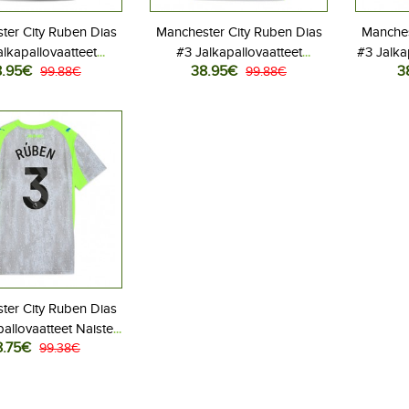
ter City Ruben Dias
Manchester City Ruben Dias
Manches
alkapallovaatteet
#3 Jalkapallovaatteet
#3 Jalka
8.95€
38.95€
3
aspaita 2025-26
99.88€
Kolmaspaita 2025-26
99.88€
Kot
yhythihainen
Lyhythihainen
ter City Ruben Dias
pallovaatteet Naisten
8.75€
aspaita 2025-26
99.38€
yhythihainen