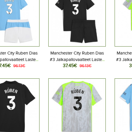
ter City Ruben Dias
Manchester City Ruben Dias
Manches
pallovaatteet Lasten
#3 Jalkapallovaatteet Lasten
#3 Jalka
7.45€
37.45€
3
peliasu 2025-26
96.13€
Vieraspeliasu 2025-26
96.13€
Kolma
hihainen (+ Lyhyet
Lyhythihainen (+ Lyhyet
Lyhyt
housut)
housut)