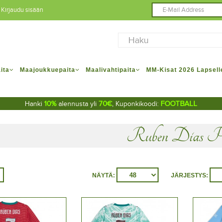
Kirjaudu sisään
ita
Maajoukkuepaita
Maalivahtipaita
MM-Kisat 2026 Lapsell
10%
70€
FOOTBALL
Hanki
alennusta yli
, Kuponkikoodi:
Ruben Dias P
NÄYTÄ:
JÄRJESTYS: