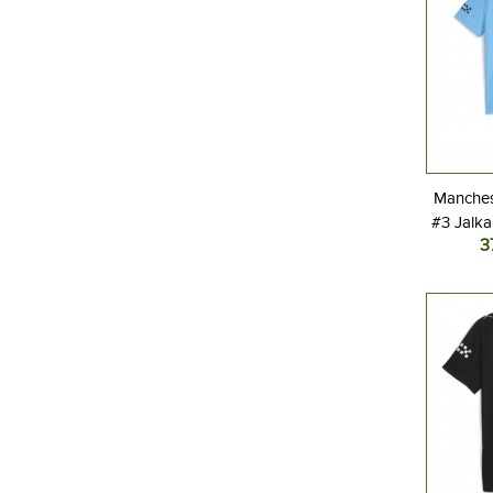
Manches
#3 Jalka
3
Koti
Lyhyt