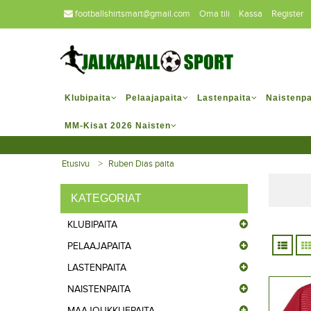
footballshirtsmart@gmail.com
Oma tili
Kassa
Register
Klubipaita
Pelaajapaita
Lastenpaita
Naistenpa
MM-Kisat 2026 Naisten
Etusivu
Ruben Dias paita
KATEGORIAT
KLUBIPAITA
PELAAJAPAITA
LASTENPAITA
NAISTENPAITA
MAAJOUKKUEPAITA