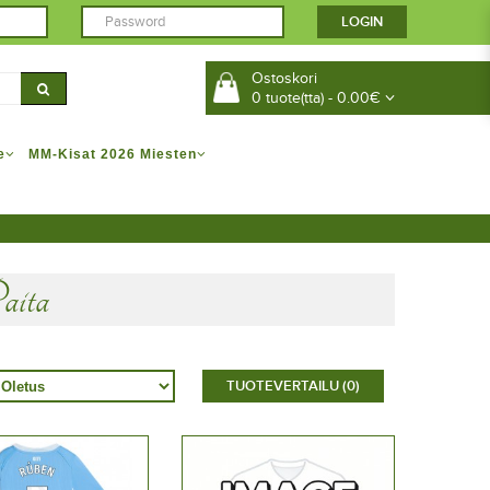
Ostoskori
0 tuote(tta) - 0.00€
e
MM-Kisat 2026 Miesten
aita
TUOTEVERTAILU (0)