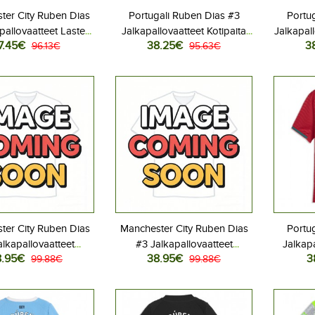
ter City Ruben Dias
Portugali Ruben Dias #3
Portu
pallovaatteet Lasten
Jalkapallovaatteet Kotipaita
Jalkapall
7.45€
38.25€
3
s peliasu 2026-27
96.13€
MM-kisat 2026 Lyhythihainen
95.63€
MM-kisat
hihainen (+ Lyhyet
housut)
ter City Ruben Dias
Manchester City Ruben Dias
Portu
alkapallovaatteet
#3 Jalkapallovaatteet
Jalkapa
8.95€
38.95€
3
aspaita 2026-27
99.88€
Kolmaspaita 2026-27
99.88€
Kotip
yhythihainen
Lyhythihainen