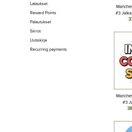
Lataukset
Manches
Reward Points
#3 Jalka
3
Kolma
Palautukset
Lyhyt
Siirrot
Uutiskirje
Recurring payments
Manches
#3 J
3
Vier
L