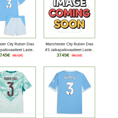
ter City Ruben Dias
Manchester City Ruben Dias
pallovaatteet Lasten
#3 Jalkapallovaatteet Lasten
7.45€
37.45€
ipeliasu 2026-27
96.13€
Vieraspeliasu 2026-27
96.13€
hihainen (+ Lyhyet
Lyhythihainen (+ Lyhyet
housut)
housut)