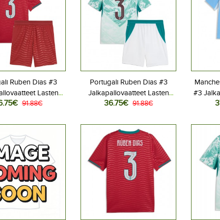
ali Ruben Dias #3
Portugali Ruben Dias #3
Manches
allovaatteet Lasten
Jalkapallovaatteet Lasten
#3 Jalka
6.75€
36.75€
3
iasu MM-kisat 2026
91.88€
Vieraspeliasu MM-kisat 2026
91.88€
Kot
hihainen (+ Lyhyet
Lyhythihainen (+ Lyhyet
Lyhyt
housut)
housut)