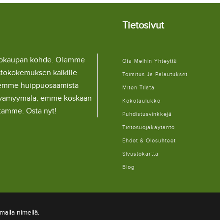
Tietosivut
llokaupan kohde. Olemme
Ota Meihin Yhteyttä
stokokemuksen kaikille
Toimitus Ja Palautukset
lemme huippuosaamista
Miten Tilata
ulaivamyymälä, emme koskaan
Kokotaulukko
itamme. Osta nyt!
Puhdistusvinkkejä
Tietosuojakäytäntö
Ehdot & Olosuhteet
Sivustokartta
Blog
alla nimellä.