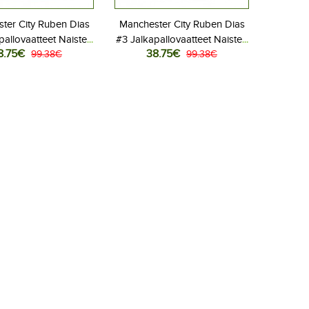
ter City Ruben Dias
Manchester City Ruben Dias
pallovaatteet Naisten
#3 Jalkapallovaatteet Naisten
8.75€
38.75€
ipaita 2025-26
99.38€
Vieraspaita 2025-26
99.38€
Lyhythihainen
Lyhythihainen