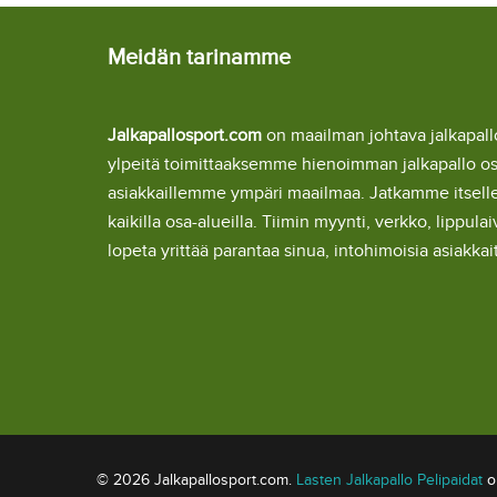
Meidän tarinamme
Jalkapallosport.com
on maailman johtava jalkapa
ylpeitä toimittaaksemme hienoimman jalkapallo o
asiakkaillemme ympäri maailmaa. Jatkamme itsel
kaikilla osa-alueilla. Tiimin myynti, verkko, lipp
lopeta yrittää parantaa sinua, intohimoisia asiakka
© 2026 Jalkapallosport.com.
Lasten Jalkapallo Pelipaidat
om