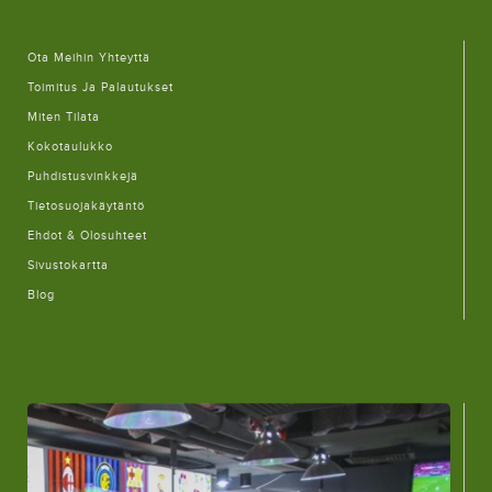
Ota Meihin Yhteyttä
Toimitus Ja Palautukset
Miten Tilata
Kokotaulukko
Puhdistusvinkkejä
Tietosuojakäytäntö
Ehdot & Olosuhteet
Sivustokartta
Blog