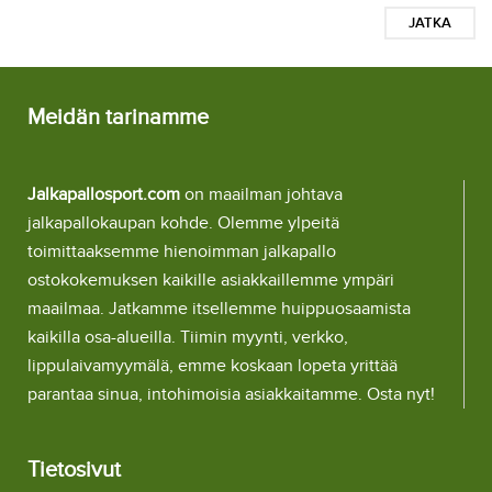
JATKA
Meidän tarinamme
Jalkapallosport.com
on maailman johtava
jalkapallokaupan kohde. Olemme ylpeitä
toimittaaksemme hienoimman jalkapallo
ostokokemuksen kaikille asiakkaillemme ympäri
maailmaa. Jatkamme itsellemme huippuosaamista
kaikilla osa-alueilla. Tiimin myynti, verkko,
lippulaivamyymälä, emme koskaan lopeta yrittää
parantaa sinua, intohimoisia asiakkaitamme. Osta nyt!
Tietosivut