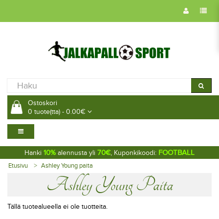
Ostoskori
0 tuote(tta) - 0.00€
10%
70€
FOOTBALL
Hanki
alennusta yli
, Kuponkikoodi:
Etusivu
Ashley Young paita
Ashley Young Paita
Tällä tuotealueella ei ole tuotteita.