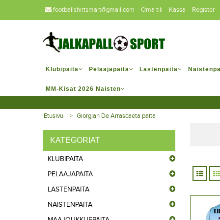
footballshirtsmart@gmail.com
Oma tili
Kassa
Register
Klubipaita
Pelaajapaita
Lastenpaita
Naistenpa
MM-Kisat 2026 Naisten
Etusivu
Giorgian De Arrascaeta paita
KATEGORIAT
KLUBIPAITA
PELAAJAPAITA
LASTENPAITA
NAISTENPAITA
MAAJOUKKUEPAITA