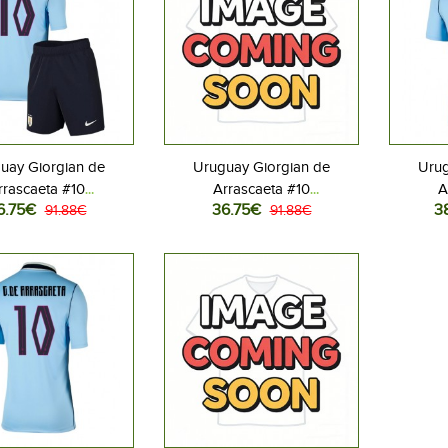
uay Giorgian de
Uruguay Giorgian de
Urug
rrascaeta #10
Arrascaeta #10
A
6.75€
36.75€
3
allovaatteet Lasten
91.88€
Jalkapallovaatteet Lasten
91.88€
Jalkapa
iasu MM-kisat 2026
Vieraspeliasu MM-kisat 2026
MM-kisat
hihainen (+ Lyhyet
Lyhythihainen (+ Lyhyet
housut)
housut)