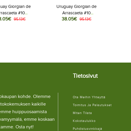
uay Giorgian de
Uruguay Giorgian de
rrascaeta #10
Arrascaeta #10
8.05€
38.05€
llovaatteet Naisten
95.13€
Jalkapallovaatteet Naisten
95.13€
ita MM-kisat 2026
Vieraspaita MM-kisat 2026
yhythihainen
Lyhythihainen
Tietosivut
llokaupan kohde. Olemme
Ota Meihin Yhteyttä
stokokemuksen kaikille
Toimitus Ja Palautukset
lemme huippuosaamista
Miten Tilata
ulaivamyymälä, emme koskaan
Kokotaulukko
itamme. Osta nyt!
Puhdistusvinkkejä