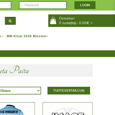
Ostoskori
0 tuote(tta) - 0.00€
e
MM-Kisat 2026 Miesten
eta Paita
TUOTEVERTAILU (0)