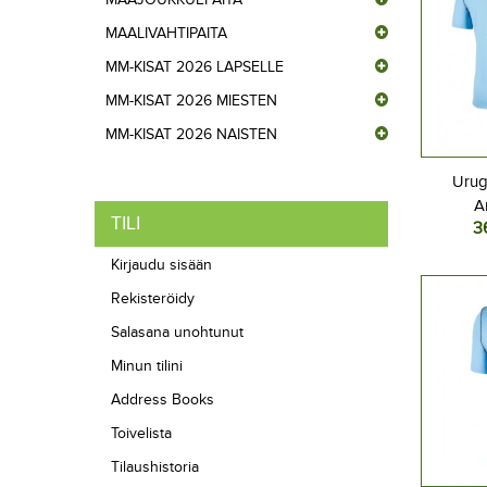
MAALIVAHTIPAITA
MM-KISAT 2026 LAPSELLE
MM-KISAT 2026 MIESTEN
MM-KISAT 2026 NAISTEN
Urug
A
TILI
3
Jalkap
Kotipel
Kirjaudu sisään
Lyhyt
Rekisteröidy
Salasana unohtunut
Minun tilini
Address Books
Toivelista
Tilaushistoria