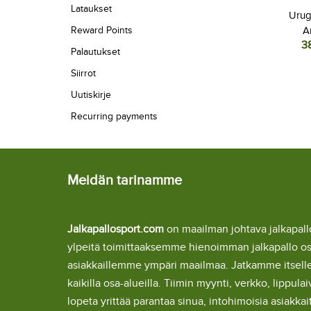
Lataukset
Urug
Reward Points
A
3
Jalkapa
Palautukset
Kotipa
Siirrot
L
Uutiskirje
Recurring payments
Meidän tarinamme
Jalkapallosport.com
on maailman johtava jalkapa
ylpeitä toimittaaksemme hienoimman jalkapallo o
asiakkaillemme ympäri maailmaa. Jatkamme itsel
kaikilla osa-alueilla. Tiimin myynti, verkko, lipp
lopeta yrittää parantaa sinua, intohimoisia asiakka