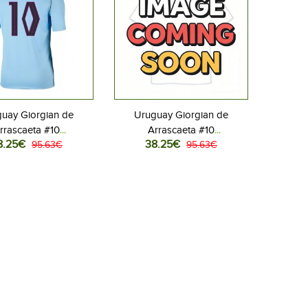
uay Giorgian de
Uruguay Giorgian de
rrascaeta #10
Arrascaeta #10
8.25€
38.25€
llovaatteet Kotipaita
95.63€
Jalkapallovaatteet Vieraspaita
95.63€
 2026 Lyhythihainen
MM-kisat 2026 Lyhythihainen