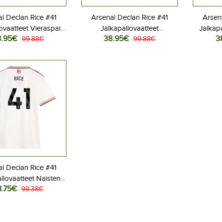
l Declan Rice #41
Arsenal Declan Rice #41
Arsen
ovaatteet Vieraspaita
Jalkapallovaatteet
Jalkapa
8.95€
38.95€
3
26 Lyhythihainen
99.88€
Kolmaspaita 2025-26
99.88€
Kot
Lyhythihainen
l Declan Rice #41
llovaatteet Naisten
8.75€
aspaita 2025-26
99.38€
yhythihainen