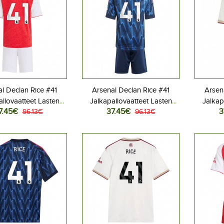
l Declan Rice #41
Arsenal Declan Rice #41
Arsen
allovaatteet Lasten
Jalkapallovaatteet Lasten
Jalkap
7.45€
37.45€
3
peliasu 2025-26
96.13€
Vieraspeliasu 2025-26
96.13€
Kolma
hihainen (+ Lyhyet
Lyhythihainen (+ Lyhyet
Lyhyt
housut)
housut)