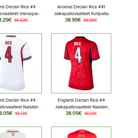
nti Declan Rice #4
Arsenal Declan Rice #41
ovaatteet Vieraspaita
Jalkapallovaatteet Kotipaita
8.25€
38.95€
 2026 Lyhythihainen
95.63€
2026-27 Lyhythihainen
99.88€
nti Declan Rice #4
Englanti Declan Rice #4
llovaatteet Naisten
Jalkapallovaatteet Naisten
8.05€
38.05€
aita MM-kisat 2026
95.13€
Vieraspaita MM-kisat 2026
95.13€
Lyhythihainen
Lyhythihainen