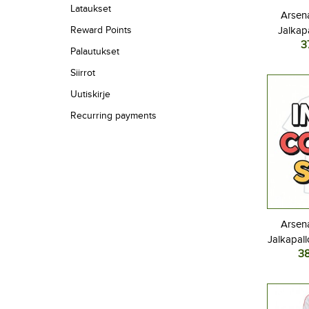
Lataukset
Arsena
Reward Points
Jalkap
3
Kolma
Palautukset
Lyhyt
Siirrot
Uutiskirje
Recurring payments
Arsena
Jalkapall
3
2026-