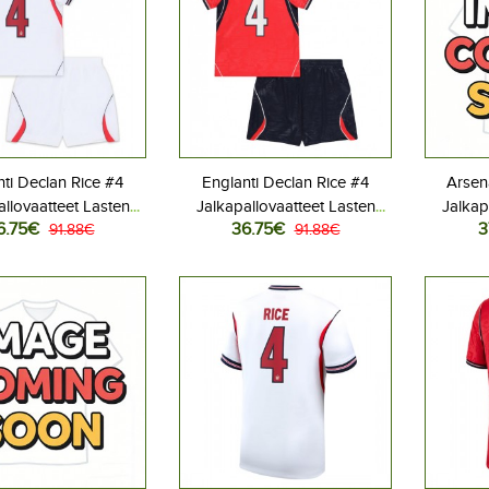
ti Declan Rice #4
Englanti Declan Rice #4
Arsen
allovaatteet Lasten
Jalkapallovaatteet Lasten
Jalkap
6.75€
36.75€
3
iasu MM-kisat 2026
91.88€
Vieraspeliasu MM-kisat 2026
91.88€
Kot
hihainen (+ Lyhyet
Lyhythihainen (+ Lyhyet
Lyhyt
housut)
housut)