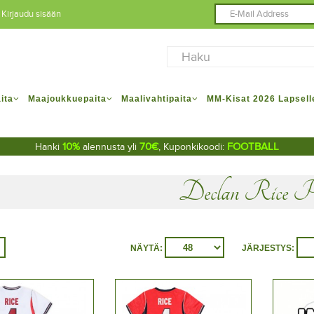
Kirjaudu sisään
ita
Maajoukkuepaita
Maalivahtipaita
MM-Kisat 2026 Lapsell
10%
70€
FOOTBALL
Hanki
alennusta yli
, Kuponkikoodi:
Declan Rice P
NÄYTÄ:
JÄRJESTYS: