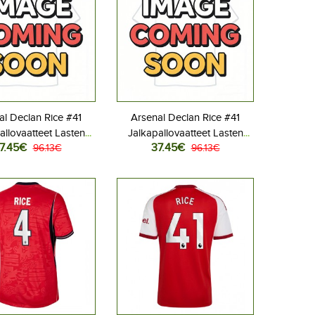
al Declan Rice #41
Arsenal Declan Rice #41
allovaatteet Lasten
Jalkapallovaatteet Lasten
7.45€
37.45€
ipeliasu 2026-27
96.13€
Vieraspeliasu 2026-27
96.13€
hihainen (+ Lyhyet
Lyhythihainen (+ Lyhyet
housut)
housut)