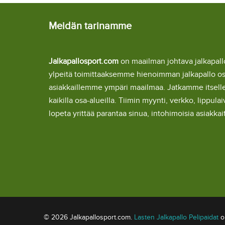
Meidän tarinamme
Jalkapallosport.com
on maailman johtava jalkapa
ylpeitä toimittaaksemme hienoimman jalkapallo o
asiakkaillemme ympäri maailmaa. Jatkamme itsel
kaikilla osa-alueilla. Tiimin myynti, verkko, lipp
lopeta yrittää parantaa sinua, intohimoisia asiakka
© 2026 Jalkapallosport.com.
Lasten Jalkapallo Pelipaidat
om