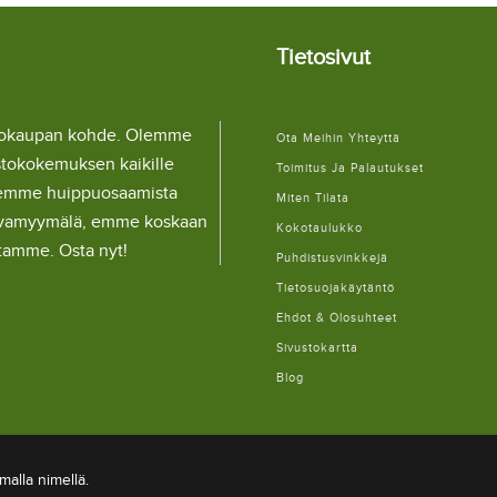
Tietosivut
llokaupan kohde. Olemme
Ota Meihin Yhteyttä
stokokemuksen kaikille
Toimitus Ja Palautukset
lemme huippuosaamista
Miten Tilata
ulaivamyymälä, emme koskaan
Kokotaulukko
itamme. Osta nyt!
Puhdistusvinkkejä
Tietosuojakäytäntö
Ehdot & Olosuhteet
Sivustokartta
Blog
alla nimellä.