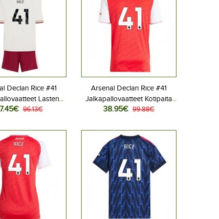
al Declan Rice #41
Arsenal Declan Rice #41
allovaatteet Lasten
Jalkapallovaatteet Kotipaita
7.45€
38.95€
s peliasu 2025-26
96.13€
2025-26 Lyhythihainen
99.88€
hihainen (+ Lyhyet
housut)