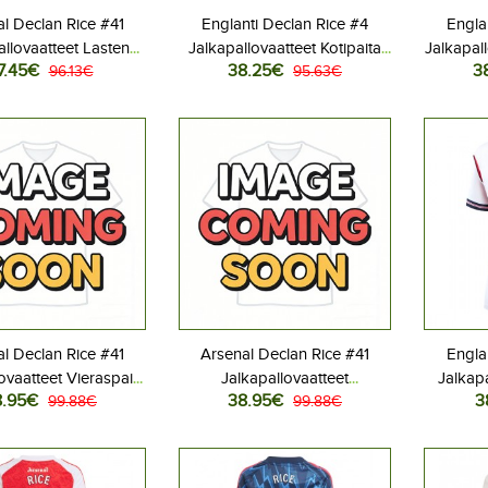
l Declan Rice #41
Englanti Declan Rice #4
Engla
allovaatteet Lasten
Jalkapallovaatteet Kotipaita
Jalkapall
7.45€
38.25€
3
s peliasu 2026-27
96.13€
MM-kisat 2026 Lyhythihainen
95.63€
MM-kisat
hihainen (+ Lyhyet
housut)
l Declan Rice #41
Arsenal Declan Rice #41
Engla
ovaatteet Vieraspaita
Jalkapallovaatteet
Jalkapa
8.95€
38.95€
3
27 Lyhythihainen
99.88€
Kolmaspaita 2026-27
99.88€
Kotip
Lyhythihainen