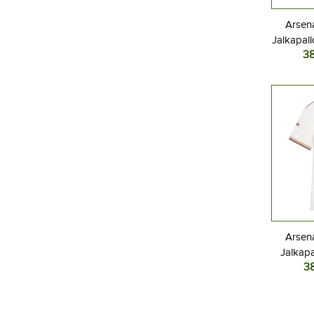
Arsena
Jalkapall
3
2025-
Arsena
Jalkapa
3
Kolm
L