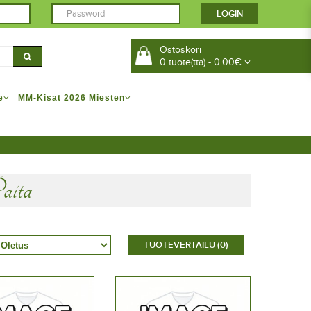
Ostoskori
0 tuote(tta) - 0.00€
e
MM-Kisat 2026 Miesten
aita
TUOTEVERTAILU (0)