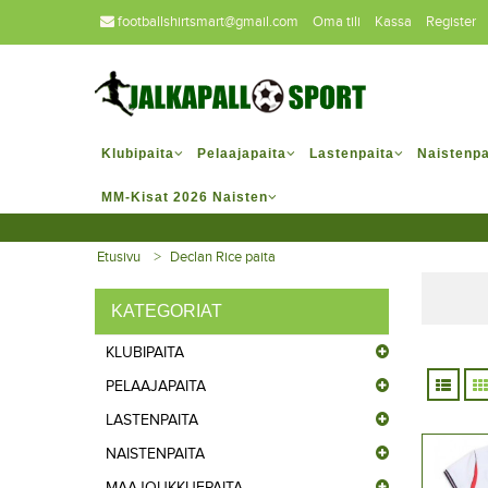
footballshirtsmart@gmail.com
Oma tili
Kassa
Register
Klubipaita
Pelaajapaita
Lastenpaita
Naistenpa
MM-Kisat 2026 Naisten
Etusivu
Declan Rice paita
KATEGORIAT
KLUBIPAITA
PELAAJAPAITA
LASTENPAITA
NAISTENPAITA
MAAJOUKKUEPAITA