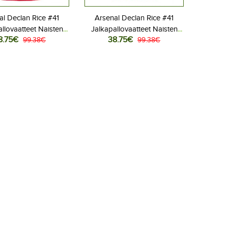
al Declan Rice #41
Arsenal Declan Rice #41
llovaatteet Naisten
Jalkapallovaatteet Naisten
8.75€
38.75€
ipaita 2025-26
99.38€
Vieraspaita 2025-26
99.38€
Lyhythihainen
Lyhythihainen