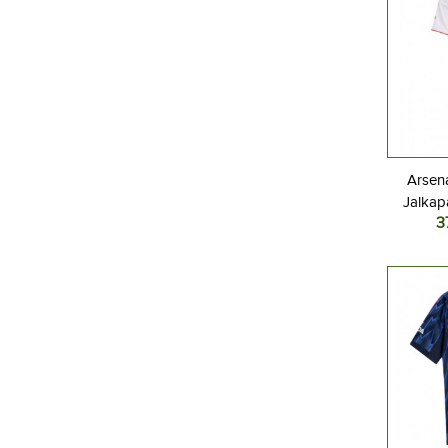
Arsena
Jalkap
3
Koti
Lyhyt