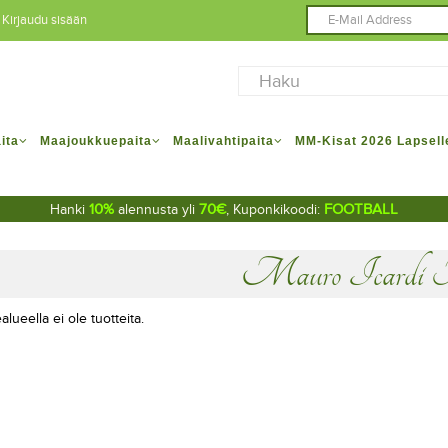
Kirjaudu sisään
ita
Maajoukkuepaita
Maalivahtipaita
MM-Kisat 2026 Lapsell
10%
70€
FOOTBALL
Hanki
alennusta yli
, Kuponkikoodi:
Mauro Icardi P
alueella ei ole tuotteita.