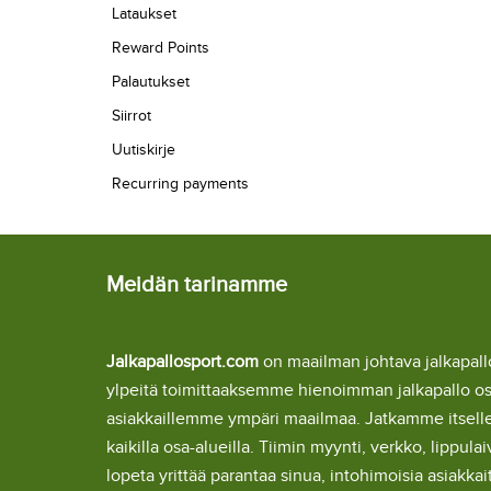
Lataukset
Reward Points
Palautukset
Siirrot
Uutiskirje
Recurring payments
Meidän tarinamme
Jalkapallosport.com
on maailman johtava jalkapa
ylpeitä toimittaaksemme hienoimman jalkapallo o
asiakkaillemme ympäri maailmaa. Jatkamme itsel
kaikilla osa-alueilla. Tiimin myynti, verkko, lipp
lopeta yrittää parantaa sinua, intohimoisia asiakka