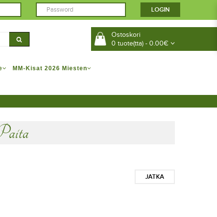
Ostoskori
0 tuote(tta) - 0.00€
e
MM-Kisat 2026 Miesten
aita
JATKA