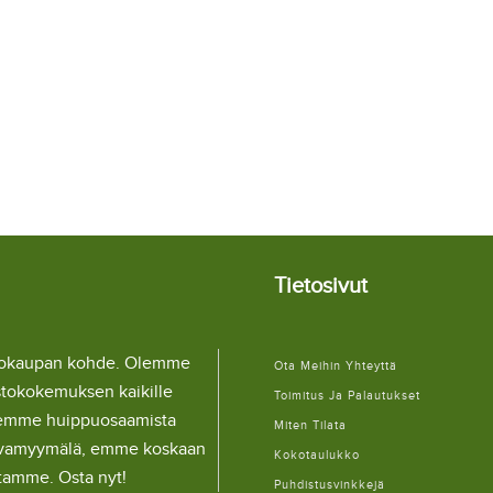
Tietosivut
llokaupan kohde. Olemme
Ota Meihin Yhteyttä
stokokemuksen kaikille
Toimitus Ja Palautukset
lemme huippuosaamista
Miten Tilata
ulaivamyymälä, emme koskaan
Kokotaulukko
itamme. Osta nyt!
Puhdistusvinkkejä