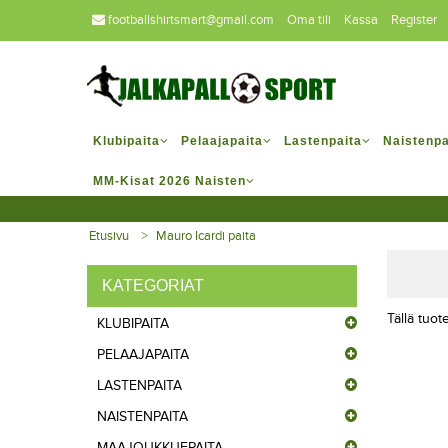
footballshirtsmart@gmail.com
Oma tili
Kassa
Register
Klubipaita
Pelaajapaita
Lastenpaita
Naistenpa
MM-Kisat 2026 Naisten
Etusivu
Mauro Icardi paita
KATEGORIAT
Tällä tuote
KLUBIPAITA
PELAAJAPAITA
LASTENPAITA
NAISTENPAITA
MAAJOUKKUEPAITA