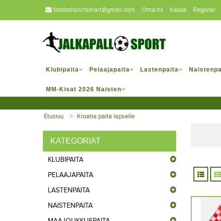
footballshirtsmart@gmail.com
Oma tili
Kassa
Register
Klubipaita
Pelaajapaita
Lastenpaita
Naistenpa
MM-Kisat 2026 Naisten
Etusivu
Kroatia paita lapselle
KATEGORIAT
KLUBIPAITA
PELAAJAPAITA
LASTENPAITA
NAISTENPAITA
MAAJOUKKUEPAITA