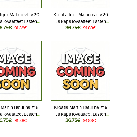
 Igor Matanovic #20
Kroatia Igor Matanovic #20
allovaatteet Lasten
Jalkapallovaatteet Lasten
6.75€
36.75€
liasu MM-kisat 2026
91.88€
Vieraspeliasu MM-kisat 2026
91.88€
hihainen (+ Lyhyet
Lyhythihainen (+ Lyhyet
housut)
housut)
 Martin Baturina #16
Kroatia Martin Baturina #16
allovaatteet Lasten
Jalkapallovaatteet Lasten
6.75€
36.75€
liasu MM-kisat 2026
91.88€
Vieraspeliasu MM-kisat 2026
91.88€
hihainen (+ Lyhyet
Lyhythihainen (+ Lyhyet
housut)
housut)