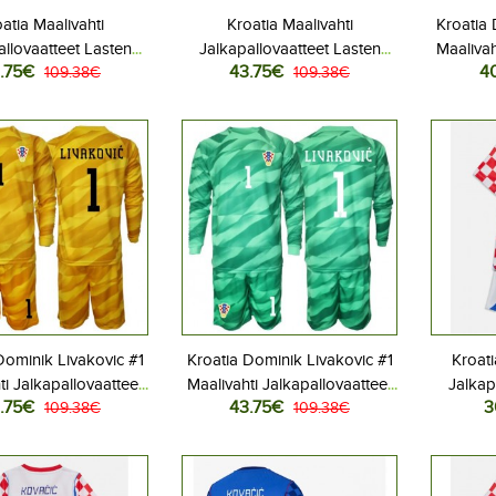
atia Maalivahti
Kroatia Maalivahti
Kroatia 
allovaatteet Lasten
Jalkapallovaatteet Lasten
Maalivah
.75€
43.75€
4
iasu MM-kisat 2026
109.38€
Vieraspeliasu MM-kisat 2026
109.38€
Lasten 
hihainen (+ Lyhyet
Pitkähihainen (+ Lyhyet
2026 Lyh
housut)
housut)
Dominik Livakovic #1
Kroatia Dominik Livakovic #1
Kroat
ti Jalkapallovaatteet
Maalivahti Jalkapallovaatteet
Jalkap
.75€
43.75€
3
otipeliasu MM-kisat
109.38€
Lasten Vieraspeliasu MM-
109.38€
Kotipe
kähihainen (+ Lyhyet
kisat 2026 Pitkähihainen (+
Lyhyt
housut)
Lyhyet housut)