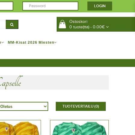
Ostoskori
0 tuote(tta) - 0.00€
e
MM-Kisat 2026 Miesten
pselle
TUOTEVERTAILU (0)