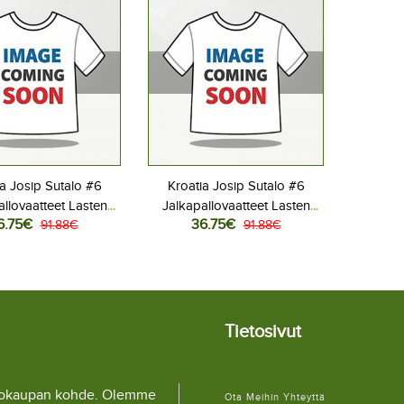
ia Josip Sutalo #6
Kroatia Josip Sutalo #6
allovaatteet Lasten
Jalkapallovaatteet Lasten
6.75€
36.75€
iasu MM-kisat 2026
91.88€
Vieraspeliasu MM-kisat 2026
91.88€
hihainen (+ Lyhyet
Lyhythihainen (+ Lyhyet
housut)
housut)
Tietosivut
llokaupan kohde. Olemme
Ota Meihin Yhteyttä