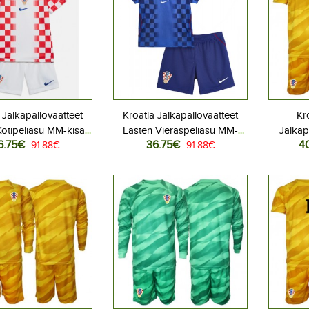
 Jalkapallovaatteet
Kroatia Jalkapallovaatteet
Kr
otipeliasu MM-kisat
Lasten Vieraspeliasu MM-
Jalkap
6.75€
36.75€
4
ythihainen (+ Lyhyet
91.88€
kisat 2026 Lyhythihainen (+
91.88€
Kotipe
housut)
Lyhyet housut)
Lyhyt