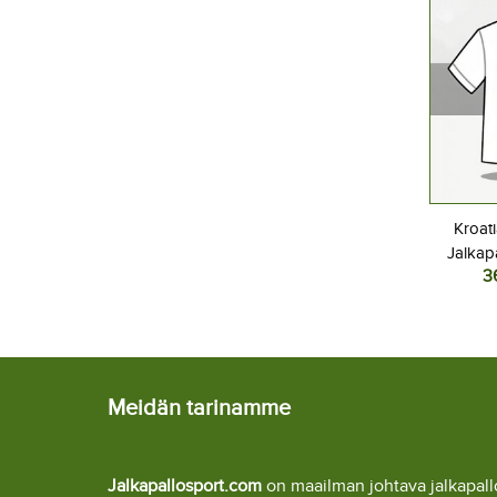
Kroat
Jalkap
3
Kotipel
Lyhyt
Meidän tarinamme
Jalkapallosport.com
on maailman johtava jalkapa