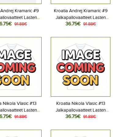
 Andrej Kramaric #9
Kroatia Andrej Kramaric #9
allovaatteet Lasten
Jalkapallovaatteet Lasten
6.75€
36.75€
liasu MM-kisat 2026
91.88€
Vieraspeliasu MM-kisat 2026
91.88€
hihainen (+ Lyhyet
Lyhythihainen (+ Lyhyet
housut)
housut)
a Nikola Vlasic #13
Kroatia Nikola Vlasic #13
allovaatteet Lasten
Jalkapallovaatteet Lasten
6.75€
36.75€
liasu MM-kisat 2026
91.88€
Vieraspeliasu MM-kisat 2026
91.88€
hihainen (+ Lyhyet
Lyhythihainen (+ Lyhyet
housut)
housut)