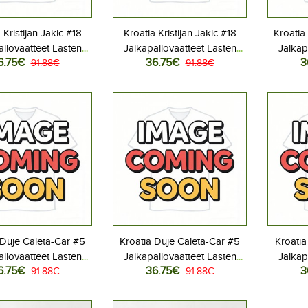
 Kristijan Jakic #18
Kroatia Kristijan Jakic #18
Kroatia
allovaatteet Lasten
Jalkapallovaatteet Lasten
Jalkap
6.75€
36.75€
3
iasu MM-kisat 2026
91.88€
Vieraspeliasu MM-kisat 2026
91.88€
Kotipe
hihainen (+ Lyhyet
Lyhythihainen (+ Lyhyet
Lyhyt
housut)
housut)
 Duje Caleta-Car #5
Kroatia Duje Caleta-Car #5
Kroatia
allovaatteet Lasten
Jalkapallovaatteet Lasten
Jalkap
6.75€
36.75€
3
iasu MM-kisat 2026
91.88€
Vieraspeliasu MM-kisat 2026
91.88€
Kotipe
hihainen (+ Lyhyet
Lyhythihainen (+ Lyhyet
Lyhyt
housut)
housut)