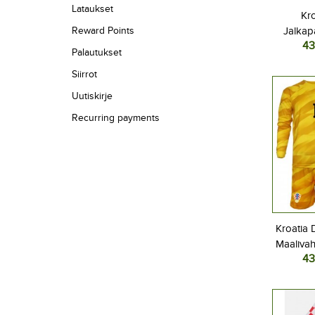
Lataukset
Kro
Reward Points
Jalkap
43
Kotipel
Palautukset
Pitkä
Siirrot
Uutiskirje
Recurring payments
Kroatia 
Maalivah
43
Lasten K
2026 Pit