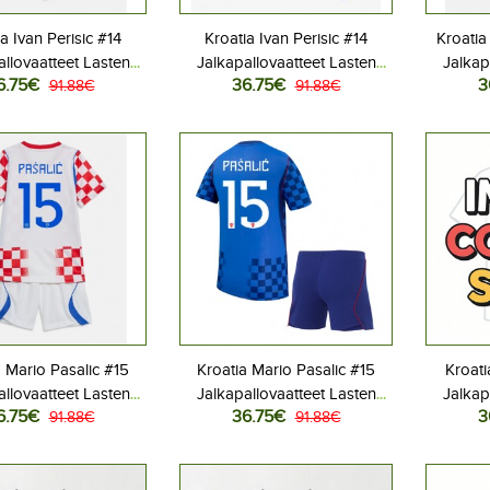
a Ivan Perisic #14
Kroatia Ivan Perisic #14
Kroatia
allovaatteet Lasten
Jalkapallovaatteet Lasten
Jalkap
6.75€
36.75€
3
iasu MM-kisat 2026
91.88€
Vieraspeliasu MM-kisat 2026
91.88€
Kotipe
hihainen (+ Lyhyet
Lyhythihainen (+ Lyhyet
Lyhyt
housut)
housut)
a Mario Pasalic #15
Kroatia Mario Pasalic #15
Kroati
allovaatteet Lasten
Jalkapallovaatteet Lasten
Jalkap
6.75€
36.75€
3
iasu MM-kisat 2026
91.88€
Vieraspeliasu MM-kisat 2026
91.88€
Kotipe
hihainen (+ Lyhyet
Lyhythihainen (+ Lyhyet
Lyhyt
housut)
housut)