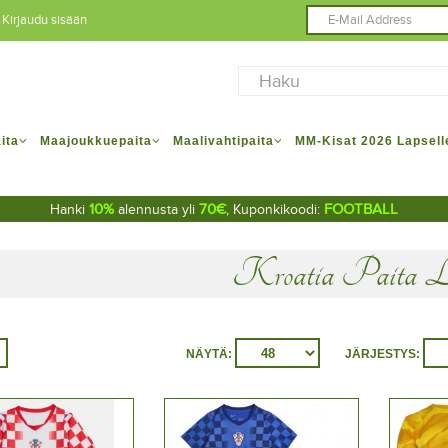
Kirjaudu sisään
ita
Maajoukkuepaita
Maalivahtipaita
MM-Kisat 2026 Lapsell
10%
70€
FOOTBALL
Hanki
alennusta yli
, Kuponkikoodi:
Kroatia Paita La
NÄYTÄ:
JÄRJESTYS: