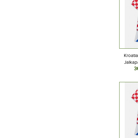
Kroati
Jalkap
3
Kotipel
Lyhyt