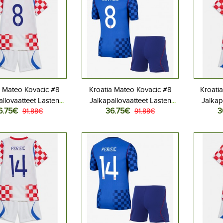
a Mateo Kovacic #8
Kroatia Mateo Kovacic #8
Kroati
allovaatteet Lasten
Jalkapallovaatteet Lasten
Jalkap
6.75€
36.75€
3
iasu MM-kisat 2026
91.88€
Vieraspeliasu MM-kisat 2026
91.88€
Kotipe
hihainen (+ Lyhyet
Lyhythihainen (+ Lyhyet
Lyhyt
housut)
housut)