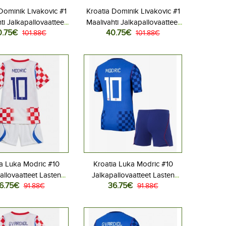
Dominik Livakovic #1
Kroatia Dominik Livakovic #1
ti Jalkapallovaatteet
Maalivahti Jalkapallovaatteet
0.75€
40.75€
Kotipeliasu MM-kisat
101.88€
Lasten Vieraspeliasu MM-
101.88€
ythihainen (+ Lyhyet
kisat 2026 Lyhythihainen (+
housut)
Lyhyet housut)
ia Luka Modric #10
Kroatia Luka Modric #10
allovaatteet Lasten
Jalkapallovaatteet Lasten
6.75€
36.75€
liasu MM-kisat 2026
91.88€
Vieraspeliasu MM-kisat 2026
91.88€
hihainen (+ Lyhyet
Lyhythihainen (+ Lyhyet
housut)
housut)