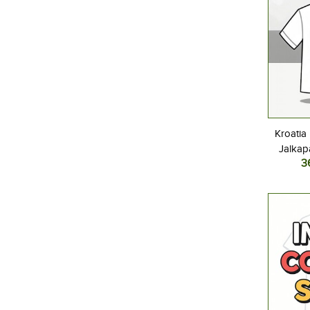
Kroatia
Jalkap
3
Kotipel
Lyhyt