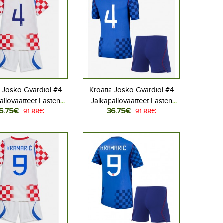
a Josko Gvardiol #4
Kroatia Josko Gvardiol #4
allovaatteet Lasten
Jalkapallovaatteet Lasten
6.75€
36.75€
liasu MM-kisat 2026
91.88€
Vieraspeliasu MM-kisat 2026
91.88€
hihainen (+ Lyhyet
Lyhythihainen (+ Lyhyet
housut)
housut)