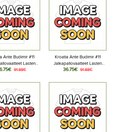
a Ante Budimir #11
Kroatia Ante Budimir #11
allovaatteet Lasten
Jalkapallovaatteet Lasten
6.75€
36.75€
liasu MM-kisat 2026
91.88€
Vieraspeliasu MM-kisat 2026
91.88€
hihainen (+ Lyhyet
Lyhythihainen (+ Lyhyet
housut)
housut)