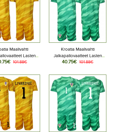
oatia Maalivahti
Kroatia Maalivahti
allovaatteet Lasten
Jalkapallovaatteet Lasten
0.75€
40.75€
liasu MM-kisat 2026
101.88€
Vieraspeliasu MM-kisat 2026
101.88€
hihainen (+ Lyhyet
Lyhythihainen (+ Lyhyet
housut)
housut)