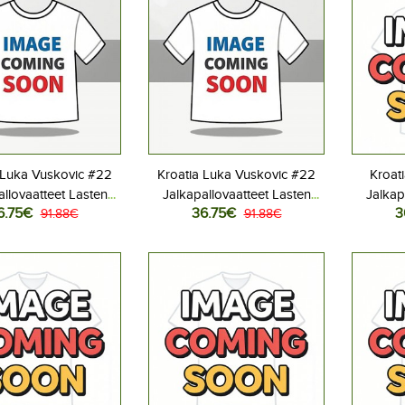
 Luka Vuskovic #22
Kroatia Luka Vuskovic #22
Kroati
allovaatteet Lasten
Jalkapallovaatteet Lasten
Jalkap
6.75€
36.75€
3
iasu MM-kisat 2026
91.88€
Vieraspeliasu MM-kisat 2026
91.88€
Kotipe
hihainen (+ Lyhyet
Lyhythihainen (+ Lyhyet
Lyhyt
housut)
housut)