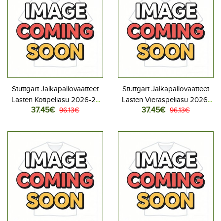
Stuttgart Jalkapallovaatteet
Stuttgart Jalkapallovaatteet
Lasten Kotipeliasu 2026-27
Lasten Vieraspeliasu 2026-
37.45€
37.45€
Lyhythihainen (+ Lyhyet
96.13€
27 Lyhythihainen (+ Lyhyet
96.13€
housut)
housut)