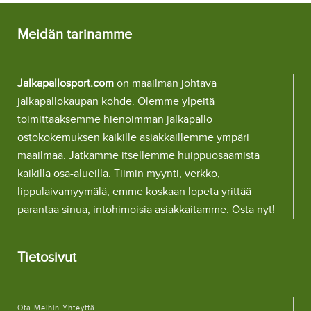
Meidän tarinamme
Jalkapallosport.com
on maailman johtava
jalkapallokaupan kohde. Olemme ylpeitä
toimittaaksemme hienoimman jalkapallo
ostokokemuksen kaikille asiakkaillemme ympäri
maailmaa. Jatkamme itsellemme huippuosaamista
kaikilla osa-alueilla. Tiimin myynti, verkko,
lippulaivamyymälä, emme koskaan lopeta yrittää
parantaa sinua, intohimoisia asiakkaitamme. Osta nyt!
Tietosivut
Ota Meihin Yhteyttä