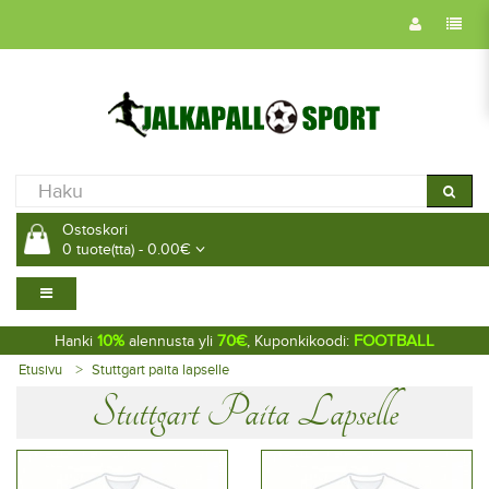
Ostoskori
0 tuote(tta) - 0.00€
10%
70€
FOOTBALL
Hanki
alennusta yli
, Kuponkikoodi:
Etusivu
Stuttgart paita lapselle
Stuttgart Paita Lapselle