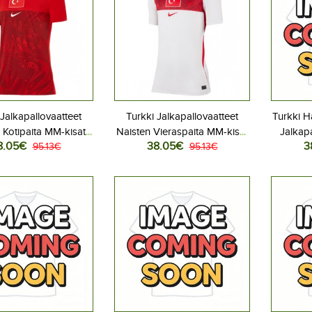
 Jalkapallovaatteet
Turkki Jalkapallovaatteet
Turkki H
 Kotipaita MM-kisat
Naisten Vieraspaita MM-kisat
Jalkapa
8.05€
38.05€
3
6 Lyhythihainen
95.13€
2026 Lyhythihainen
95.13€
Kotip