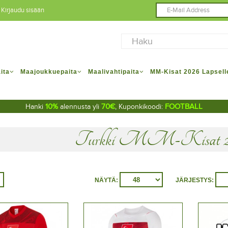
Kirjaudu sisään
ita
Maajoukkuepaita
Maalivahtipaita
MM-Kisat 2026 Lapsell
10%
70€
FOOTBALL
Hanki
alennusta yli
, Kuponkikoodi:
Turkki MM-Kisat 20
NÄYTÄ:
JÄRJESTYS: