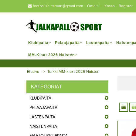
footballshirtsmart@gmail.com
Oma tili
Kassa
Register
Klubipaita
Pelaajapaita
Lastenpaita
Naistenpa
MM-Kisat 2026 Naisten
Etusivu
Turkki MM-kisat 2026 Naisten
KATEGORIAT
KLUBIPAITA
PELAAJAPAITA
LASTENPAITA
NAISTENPAITA
MAAJOUKKUEPAITA