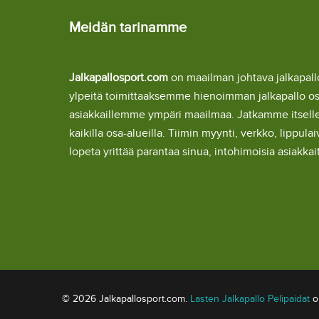
Meidän tarinamme
Jalkapallosport.com
on maailman johtava jalkapa
ylpeitä toimittaaksemme hienoimman jalkapallo o
asiakkaillemme ympäri maailmaa. Jatkamme itsel
kaikilla osa-alueilla. Tiimin myynti, verkko, lipp
lopeta yrittää parantaa sinua, intohimoisia asiakka
© 2026 Jalkapallosport.com.
Lasten Jalkapallo Pelipaidat
om