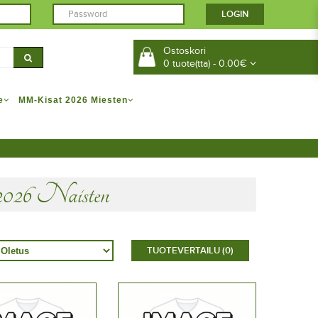
Ostoskori
0 tuote(tta) - 0.00€
e
MM-Kisat 2026 Miesten
26 Naisten
TUOTEVERTAILU (0)