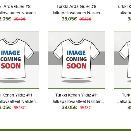
ki Arda Guler #8
Turkki Arda Guler #8
Turkki 
llovaatteet Naisten
Jalkapallovaatteet Naisten
Jalkapa
8.05€
38.05€
3
ita MM-kisat 2026
95.13€
Vieraspaita MM-kisat 2026
95.13€
Kotip
yhythihainen
Lyhythihainen
i Kenan Yildiz #11
Turkki Kenan Yildiz #11
Turk
llovaatteet Naisten
Jalkapallovaatteet Naisten
Jalkapa
8.05€
38.05€
3
ita MM-kisat 2026
95.13€
Vieraspaita MM-kisat 2026
95.13€
Kotip
yhythihainen
Lyhythihainen