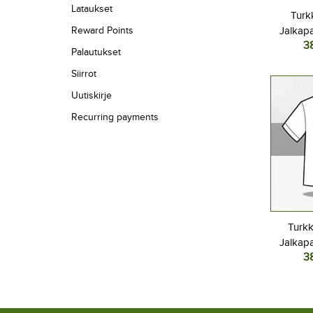
Lataukset
Turk
Reward Points
Jalkapa
3
Kotipa
Palautukset
L
Siirrot
Uutiskirje
Recurring payments
Turkk
Jalkapa
3
Kotipa
L