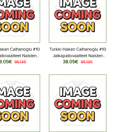
akan Calhanoglu #10
Turkki Hakan Calhanoglu #10
llovaatteet Naisten
Jalkapallovaatteet Naisten
8.05€
38.05€
aita MM-kisat 2026
95.13€
Vieraspaita MM-kisat 2026
95.13€
Lyhythihainen
Lyhythihainen