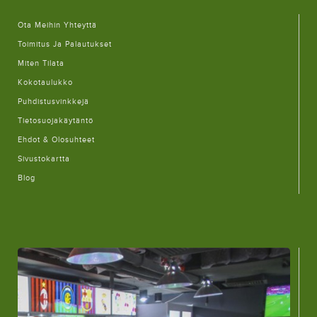
Ota Meihin Yhteyttä
Toimitus Ja Palautukset
Miten Tilata
Kokotaulukko
Puhdistusvinkkejä
Tietosuojakäytäntö
Ehdot & Olosuhteet
Sivustokartta
Blog