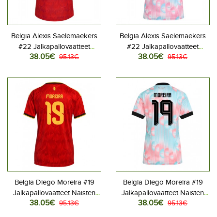
Belgia Alexis Saelemaekers
Belgia Alexis Saelemaekers
#22 Jalkapallovaatteet
#22 Jalkapallovaatteet
38.05€
38.05€
Naisten Kotipaita MM-kisat
95.13€
Naisten Vieraspaita MM-kisat
95.13€
2026 Lyhythihainen
2026 Lyhythihainen
Belgia Diego Moreira #19
Belgia Diego Moreira #19
Jalkapallovaatteet Naisten
Jalkapallovaatteet Naisten
38.05€
38.05€
Kotipaita MM-kisat 2026
95.13€
Vieraspaita MM-kisat 2026
95.13€
Lyhythihainen
Lyhythihainen