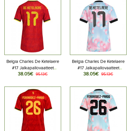
Belgia Charles De Ketelaere
Belgia Charles De Ketelaere
#17 Jalkapallovaatteet
#17 Jalkapallovaatteet
38.05€
38.05€
Naisten Kotipaita MM-kisat
95.13€
Naisten Vieraspaita MM-kisat
95.13€
2026 Lyhythihainen
2026 Lyhythihainen