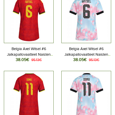
Belgia Axel Witsel #6
Belgia Axel Witsel #6
Jalkapallovaatteet Naisten
Jalkapallovaatteet Naisten
38.05€
38.05€
Kotipaita MM-kisat 2026
95.13€
Vieraspaita MM-kisat 2026
95.13€
Lyhythihainen
Lyhythihainen