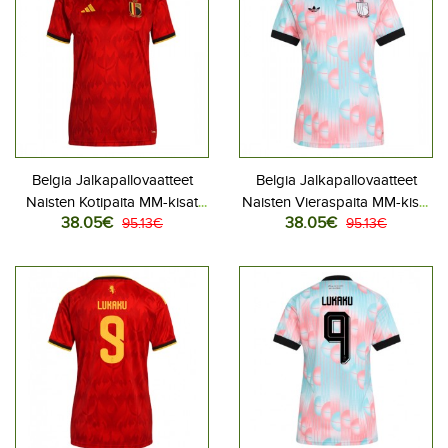
Belgia Jalkapallovaatteet
Belgia Jalkapallovaatteet
Naisten Kotipaita MM-kisat
Naisten Vieraspaita MM-kisat
38.05€
38.05€
2026 Lyhythihainen
95.13€
2026 Lyhythihainen
95.13€