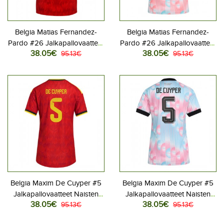
Belgia Matias Fernandez-
Belgia Matias Fernandez-
Pardo #26 Jalkapallovaatteet
Pardo #26 Jalkapallovaatteet
38.05€
38.05€
Naisten Kotipaita MM-kisat
95.13€
Naisten Vieraspaita MM-kisat
95.13€
2026 Lyhythihainen
2026 Lyhythihainen
Belgia Maxim De Cuyper #5
Belgia Maxim De Cuyper #5
Jalkapallovaatteet Naisten
Jalkapallovaatteet Naisten
38.05€
38.05€
Kotipaita MM-kisat 2026
95.13€
Vieraspaita MM-kisat 2026
95.13€
Lyhythihainen
Lyhythihainen