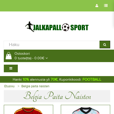
Ostoskori
0 tuote(tta) - 0.00€
10%
70€
FOOTBALL
Hanki
alennusta yli
, Kuponkikoodi:
Etusivu
Belgia paita naisten
Belgia Paita Naisten