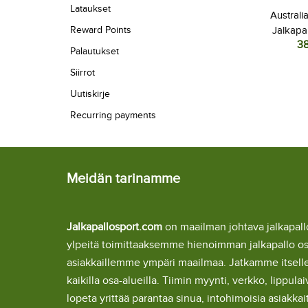
Lataukset
Australi
Reward Points
Jalkapal
3
MM-kisat
Palautukset
Siirrot
Uutiskirje
Recurring payments
Meidän tarinamme
Jalkapallosport.com
on maailman johtava jalkapa
ylpeitä toimittaaksemme hienoimman jalkapallo o
asiakkaillemme ympäri maailmaa. Jatkamme itsel
kaikilla osa-alueilla. Tiimin myynti, verkko, lipp
lopeta yrittää parantaa sinua, intohimoisia asiakka