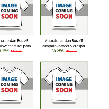
alia Jordan Bos #5
Australia Jordan Bos #5
llovaatteet Kotipaita
Jalkapallovaatteet Vieraspaita
8.25€
38.25€
 2026 Lyhythihainen
95.63€
MM-kisat 2026 Lyhythihainen
95.63€