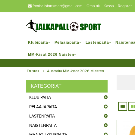
footballshirtsmart@gmail.com
Oma tili
Kassa
Register
Klubipaita
Pelaajapaita
Lastenpaita
Naistenpa
MM-Kisat 2026 Naisten
Etusivu
Australia MM-kisat 2026 Miesten
KATEGORIAT
KLUBIPAITA
PELAAJAPAITA
LASTENPAITA
NAISTENPAITA
MAAJOUKKUEPAITA