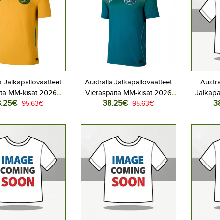
a Jalkapallovaatteet
Australia Jalkapallovaatteet
Austr
ita MM-kisat 2026
Vieraspaita MM-kisat 2026
Jalkapa
8.25€
38.25€
3
yhythihainen
95.63€
Lyhythihainen
95.63€
MM-kisat