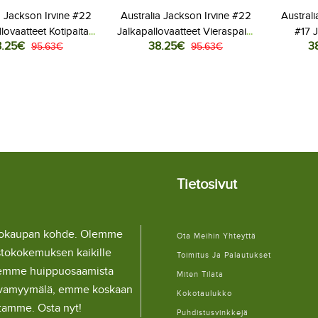
a Jackson Irvine #22
Australia Jackson Irvine #22
Austral
lovaatteet Kotipaita
Jalkapallovaatteet Vieraspaita
#17 J
8.25€
38.25€
3
 2026 Lyhythihainen
95.63€
MM-kisat 2026 Lyhythihainen
95.63€
Kotip
Tietosivut
llokaupan kohde. Olemme
Ota Meihin Yhteyttä
stokokemuksen kaikille
Toimitus Ja Palautukset
lemme huippuosaamista
Miten Tilata
ulaivamyymälä, emme koskaan
Kokotaulukko
itamme. Osta nyt!
Puhdistusvinkkejä