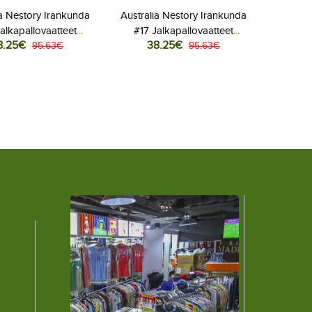
ia Nestory Irankunda
Australia Nestory Irankunda
alkapallovaatteet
#17 Jalkapallovaatteet
8.25€
38.25€
aita MM-kisat 2026
95.63€
Vieraspaita MM-kisat 2026
95.63€
Lyhythihainen
Lyhythihainen