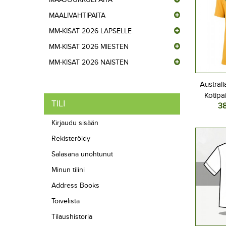
MAALIVAHTIPAITA
MM-KISAT 2026 LAPSELLE
MM-KISAT 2026 MIESTEN
MM-KISAT 2026 NAISTEN
Australi
Kotipa
TILI
3
L
Kirjaudu sisään
Rekisteröidy
Salasana unohtunut
Minun tilini
Address Books
Toivelista
Tilaushistoria