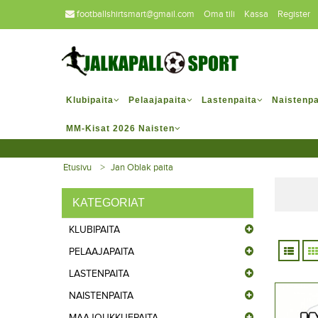
footballshirtsmart@gmail.com
Oma tili
Kassa
Register
Klubipaita
Pelaajapaita
Lastenpaita
Naistenpa
MM-Kisat 2026 Naisten
Etusivu
Jan Oblak paita
KATEGORIAT
KLUBIPAITA
PELAAJAPAITA
LASTENPAITA
NAISTENPAITA
MAAJOUKKUEPAITA