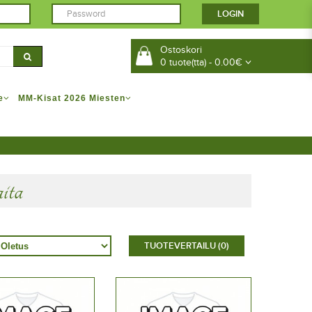
Ostoskori
0 tuote(tta) - 0.00€
e
MM-Kisat 2026 Miesten
ita
TUOTEVERTAILU (0)