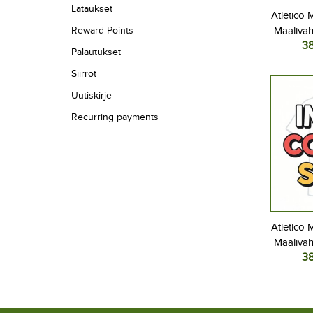
Lataukset
Atletico 
Reward Points
Maalivah
3
Lasten 
Palautukset
26 Pitk
Siirrot
Uutiskirje
Recurring payments
Atletico 
Maalivah
3
Kolm
L