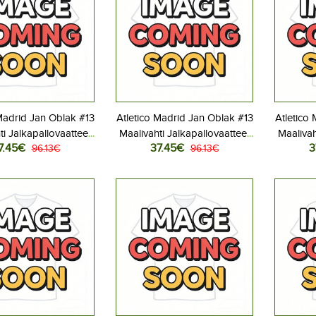
Madrid Jan Oblak #13
Atletico Madrid Jan Oblak #13
Atletico
ti Jalkapallovaatteet
Maalivahti Jalkapallovaatteet
Maalivah
7.45€
37.45€
3
Kotipeliasu 2025-26
96.13€
Lasten Vieraspeliasu 2025-
96.13€
Lasten K
hihainen (+ Lyhyet
26 Lyhythihainen (+ Lyhyet
26 Lyhy
housut)
housut)