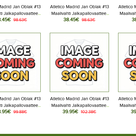
Madrid Jan Oblak #13
Atletico Madrid Jan Oblak #13
Atletico
ti Jalkapallovaatteet
Maalivahti Jalkapallovaatteet
Maalivah
8.45€
38.45€
3
Vieraspeliasu 2025-
98.63€
Lasten Kolmas peliasu 2025-
98.63€
Kot
ähihainen (+ Lyhyet
26 Pitkähihainen (+ Lyhyet
housut)
housut)
Madrid Jan Oblak #13
Atletico Madrid Jan Oblak #13
Atletico
ti Jalkapallovaatteet
Maalivahti Jalkapallovaatteet
Maalivah
8.95€
39.95€
39
aspaita 2025-26
99.88€
Kotipaita 2025-26
102.38€
Vier
yhythihainen
Pitkähihainen