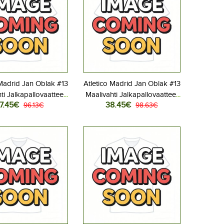
 Madrid Jan Oblak #13
Atletico Madrid Jan Oblak #13
ti Jalkapallovaatteet
Maalivahti Jalkapallovaatteet
7.45€
38.45€
olmas peliasu 2025-
96.13€
Lasten Kotipeliasu 2025-26
98.63€
thihainen (+ Lyhyet
Pitkähihainen (+ Lyhyet
housut)
housut)