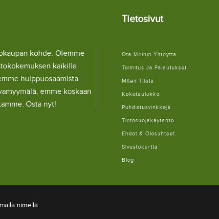
Tietosivut
llokaupan kohde. Olemme
Ota Meihin Yhteyttä
stokokemuksen kaikille
Toimitus Ja Palautukset
lemme huippuosaamista
Miten Tilata
ulaivamyymälä, emme koskaan
Kokotaulukko
itamme. Osta nyt!
Puhdistusvinkkejä
Tietosuojakäytäntö
Ehdot & Olosuhteet
Sivustokartta
Blog
alla nimellä.