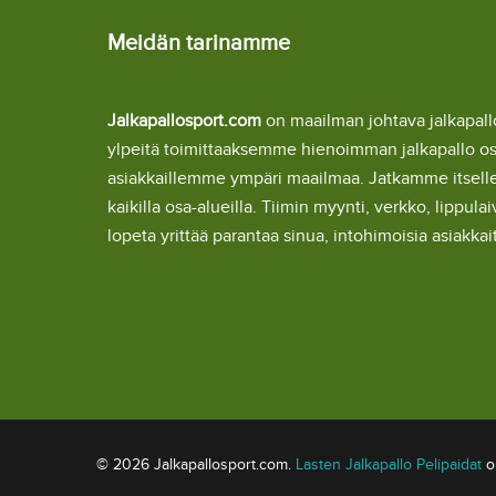
Meidän tarinamme
Jalkapallosport.com
on maailman johtava jalkapa
ylpeitä toimittaaksemme hienoimman jalkapallo o
asiakkaillemme ympäri maailmaa. Jatkamme itsel
kaikilla osa-alueilla. Tiimin myynti, verkko, lipp
lopeta yrittää parantaa sinua, intohimoisia asiakka
© 2026 Jalkapallosport.com.
Lasten Jalkapallo Pelipaidat
om