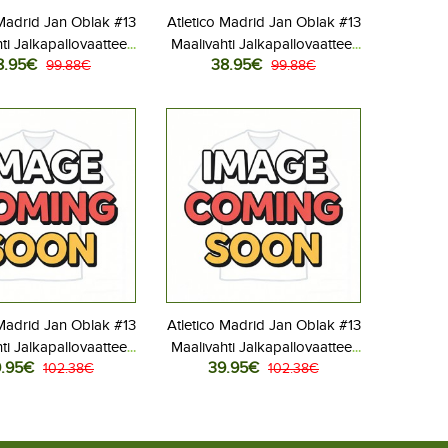
 Madrid Jan Oblak #13
Atletico Madrid Jan Oblak #13
ti Jalkapallovaatteet
Maalivahti Jalkapallovaatteet
8.95€
38.95€
ipaita 2025-26
99.88€
Vieraspaita 2025-26
99.88€
Lyhythihainen
Lyhythihainen
 Madrid Jan Oblak #13
Atletico Madrid Jan Oblak #13
ti Jalkapallovaatteet
Maalivahti Jalkapallovaatteet
.95€
39.95€
aspaita 2025-26
102.38€
Kolmaspaita 2025-26
102.38€
Pitkähihainen
Pitkähihainen