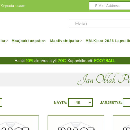
Kirjaudu sisään
ita
Maajoukkuepaita
Maalivahtipaita
MM-Kisat 2026 Lapsell
10%
70€
FOOTBALL
Hanki
alennusta yli
, Kuponkikoodi:
Jan Oblak Pa
NÄYTÄ:
JÄRJESTYS: