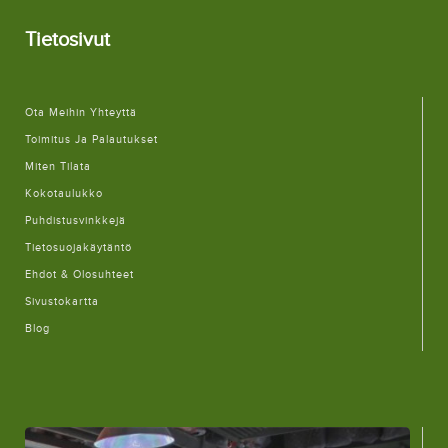
Tietosivut
Ota Meihin Yhteyttä
Toimitus Ja Palautukset
Miten Tilata
Kokotaulukko
Puhdistusvinkkejä
Tietosuojakäytäntö
Ehdot & Olosuhteet
Sivustokartta
Blog