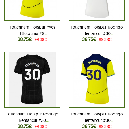
Tottenham Hotspur Yves
Tottenham Hotspur Rodrigo
Bissouma #8
Bentancur #30
38.75€
38.75€
Jalkapallovaatteet Naisten
99.38€
Jalkapallovaatteet Naisten
99.38€
Kolmaspaita 2025-26
Kotipaita 2025-26
Lyhythihainen
Lyhythihainen
Tottenham Hotspur Rodrigo
Tottenham Hotspur Rodrigo
Bentancur #30
Bentancur #30
38.75€
38.75€
Jalkapallovaatteet Naisten
99.38€
Jalkapallovaatteet Naisten
99.38€