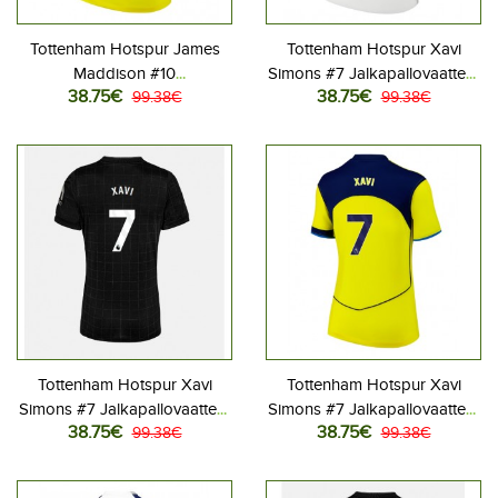
Tottenham Hotspur James
Tottenham Hotspur Xavi
Maddison #10
Simons #7 Jalkapallovaatteet
38.75€
38.75€
Jalkapallovaatteet Naisten
99.38€
Naisten Kotipaita 2025-26
99.38€
Kolmaspaita 2025-26
Lyhythihainen
Lyhythihainen
Tottenham Hotspur Xavi
Tottenham Hotspur Xavi
Simons #7 Jalkapallovaatteet
Simons #7 Jalkapallovaatteet
38.75€
38.75€
Naisten Vieraspaita 2025-26
99.38€
Naisten Kolmaspaita 2025-
99.38€
Lyhythihainen
26 Lyhythihainen