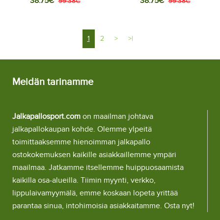
38.75€
38.75€
Jalkapallovaatteet Naisten
99.38€
Jalkapallovaatteet Naisten
99.38€
Vieraspaita 2025-26
Kolmaspaita 2025-26
Lyhythihainen
Lyhythihainen
1
2
>
>|
Meidän tarinamme
Jalkapallosport.com
on maailman johtava
jalkapallokaupan kohde. Olemme ylpeitä
toimittaaksemme hienoimman jalkapallo
ostokokemuksen kaikille asiakkaillemme ympäri
maailmaa. Jatkamme itsellemme huippuosaamista
kaikilla osa-alueilla. Tiimin myynti, verkko,
lippulaivamyymälä, emme koskaan lopeta yrittää
parantaa sinua, intohimoisia asiakkaitamme. Osta nyt!