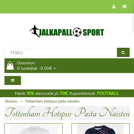
Ostoskori
0 tuote(tta) - 0.00€
10%
70€
FOOTBALL
Hanki
alennusta yli
, Kuponkikoodi:
Etusivu
Tottenham Hotspur paita naisten
Tottenham Hotspur Paita Naisten