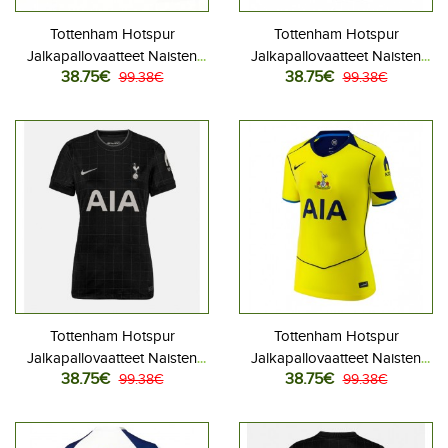
Tottenham Hotspur
Tottenham Hotspur
Jalkapallovaatteet Naisten
Jalkapallovaatteet Naisten
38.75€
38.75€
Kolmaspaita 2026-27
99.38€
Kotipaita 2025-26
99.38€
Lyhythihainen
Lyhythihainen
Tottenham Hotspur
Tottenham Hotspur
Jalkapallovaatteet Naisten
Jalkapallovaatteet Naisten
38.75€
38.75€
Vieraspaita 2025-26
99.38€
Kolmaspaita 2025-26
99.38€
Lyhythihainen
Lyhythihainen