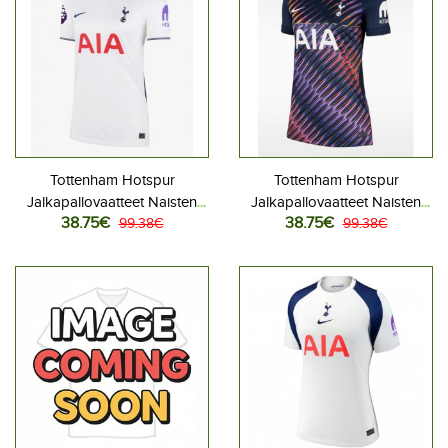
Tottenham Hotspur
Tottenham Hotspur
Jalkapallovaatteet Naisten
Jalkapallovaatteet Naisten
38.75€
38.75€
Kotipaita 2026-27
99.38€
Vieraspaita 2026-27
99.38€
Lyhythihainen
Lyhythihainen