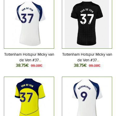
Tottenham Hotspur Micky van
Tottenham Hotspur Micky van
de Ven #37
de Ven #37
38.75€
38.75€
Jalkapallovaatteet Naisten
99.38€
Jalkapallovaatteet Naisten
99.38€
Kotipaita 2025-26
Vieraspaita 2025-26
Lyhythihainen
Lyhythihainen