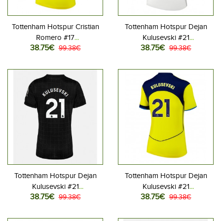
Tottenham Hotspur Cristian
Tottenham Hotspur Dejan
Romero #17
Kulusevski #21
38.75€
38.75€
Jalkapallovaatteet Naisten
99.38€
Jalkapallovaatteet Naisten
99.38€
Kolmaspaita 2025-26
Kotipaita 2025-26
Lyhythihainen
Lyhythihainen
Tottenham Hotspur Dejan
Tottenham Hotspur Dejan
Kulusevski #21
Kulusevski #21
38.75€
38.75€
Jalkapallovaatteet Naisten
99.38€
Jalkapallovaatteet Naisten
99.38€
Vieraspaita 2025-26
Kolmaspaita 2025-26
Lyhythihainen
Lyhythihainen