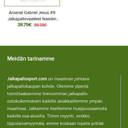
Arsenal Gabriel Jesus #9
Jalkapallovaatteet Naisten
38.75€
Kolmaspaita 2025-26
99.38€
Lyhythihainen
Meidän tarinamme
Jalkapallosport.com
on maailman johtava
jalkapallokaupan kohde. Olemme ylpeitä
toimittaaksemme hienoimman jalkapallo
ostokokemuksen kaikille asiakkaillemme ympäri
maailmaa. Jatkamme itsellemme huippuosaamista
kaikilla osa-alueilla. Tiimin myynti, verkko,
lippulaivamyymälä, emme koskaan lopeta yrittää