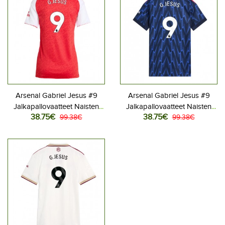
Arsenal Gabriel Jesus #9
Arsenal Gabriel Jesus #9
Jalkapallovaatteet Naisten
Jalkapallovaatteet Naisten
38.75€
38.75€
Kotipaita 2025-26
99.38€
Vieraspaita 2025-26
99.38€
Lyhythihainen
Lyhythihainen