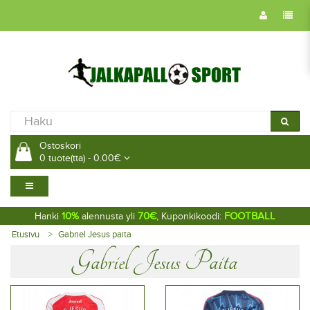
Ostoskori
0 tuote(tta) - 0.00€
10%
70€
FOOTBALL
Hanki
alennusta yli
, Kuponkikoodi:
Etusivu
Gabriel Jesus paita
Gabriel Jesus Paita