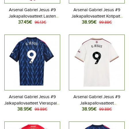
Arsenal Gabriel Jesus #9
Arsenal Gabriel Jesus #9
Jalkapallovaatteet Lasten
Jalkapallovaatteet Kotipaita
37.45€
38.95€
Kolmas peliasu 2025-26
96.13€
2025-26 Lyhythihainen
99.88€
Lyhythihainen (+ Lyhyet
housut)
Arsenal Gabriel Jesus #9
Arsenal Gabriel Jesus #9
Jalkapallovaatteet Vieraspaita
Jalkapallovaatteet
38.95€
38.95€
2025-26 Lyhythihainen
99.88€
Kolmaspaita 2025-26
99.88€
Lyhythihainen