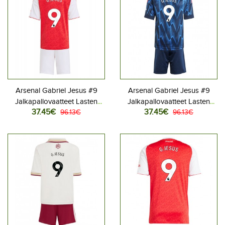
Arsenal Gabriel Jesus #9
Arsenal Gabriel Jesus #9
Jalkapallovaatteet Lasten
Jalkapallovaatteet Lasten
37.45€
37.45€
Kotipeliasu 2025-26
96.13€
Vieraspeliasu 2025-26
96.13€
Lyhythihainen (+ Lyhyet
Lyhythihainen (+ Lyhyet
housut)
housut)