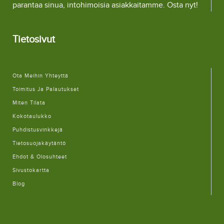
parantaa sinua, intohimoisia asiakkaitamme. Osta nyt!
Tietosivut
Ota Meihin Yhteyttä
Toimitus Ja Palautukset
Miten Tilata
Kokotaulukko
Puhdistusvinkkejä
Tietosuojakäytäntö
Ehdot & Olosuhteet
Sivustokartta
Blog