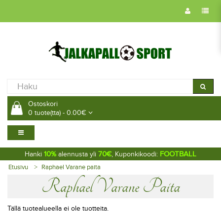
Ostoskori
0 tuote(tta) - 0.00€
10%
70€
FOOTBALL
Hanki
alennusta yli
, Kuponkikoodi:
Etusivu
Raphael Varane paita
Raphael Varane Paita
Tällä tuotealueella ei ole tuotteita.