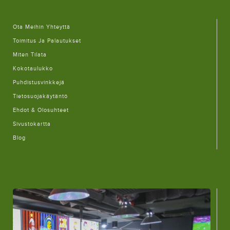
Ota Meihin Yhteyttä
Toimitus Ja Palautukset
Miten Tilata
Kokotaulukko
Puhdistusvinkkejä
Tietosuojakäytäntö
Ehdot & Olosuhteet
Sivustokartta
Blog