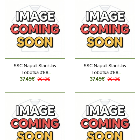
SSC Napoli Stanislav
SSC Napoli Stanislav
Lobotka #68
Lobotka #68
37.45€
37.45€
Jalkapallovaatteet Lasten
96.13€
Jalkapallovaatteet Lasten
96.13€
Kotipeliasu 2025-26
Vieraspeliasu 2025-26
Lyhythihainen (+ Lyhyet
Lyhythihainen (+ Lyhyet
housut)
housut)