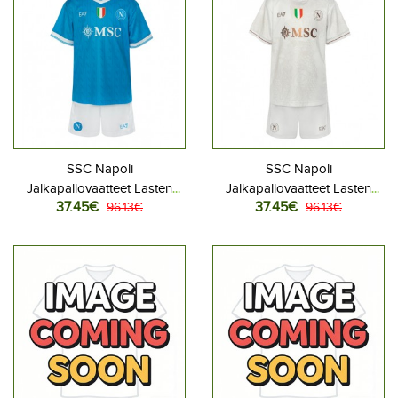
SSC Napoli
SSC Napoli
Jalkapallovaatteet Lasten
Jalkapallovaatteet Lasten
37.45€
37.45€
Kotipeliasu 2025-26
96.13€
Vieraspeliasu 2025-26
96.13€
Lyhythihainen (+ Lyhyet
Lyhythihainen (+ Lyhyet
housut)
housut)