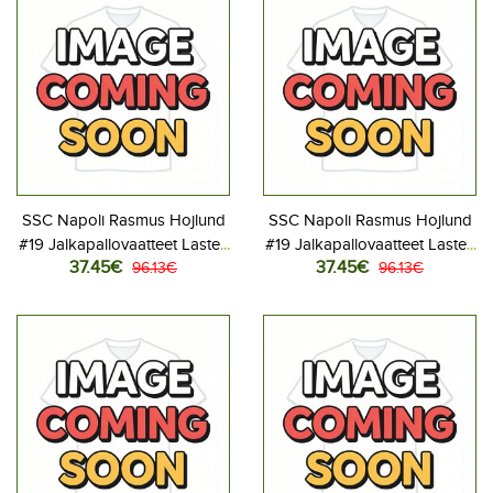
SSC Napoli Rasmus Hojlund
SSC Napoli Rasmus Hojlund
#19 Jalkapallovaatteet Lasten
#19 Jalkapallovaatteet Lasten
37.45€
37.45€
Kotipeliasu 2025-26
96.13€
Vieraspeliasu 2025-26
96.13€
Lyhythihainen (+ Lyhyet
Lyhythihainen (+ Lyhyet
housut)
housut)