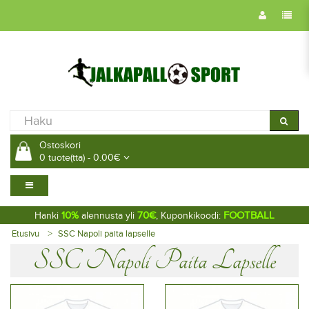
Ostoskori
0 tuote(tta) - 0.00€
10%
70€
FOOTBALL
Hanki
alennusta yli
, Kuponkikoodi:
Etusivu
SSC Napoli paita lapselle
SSC Napoli Paita Lapselle