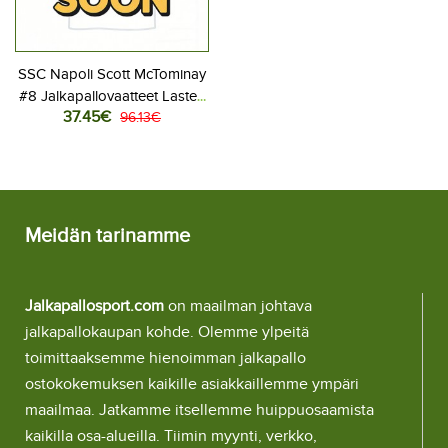
SSC Napoli Scott McTominay
#8 Jalkapallovaatteet Lasten
37.45€
Kolmas peliasu 2025-26
96.13€
Lyhythihainen (+ Lyhyet
housut)
Meidän tarinamme
Jalkapallosport.com
on maailman johtava
jalkapallokaupan kohde. Olemme ylpeitä
toimittaaksemme hienoimman jalkapallo
ostokokemuksen kaikille asiakkaillemme ympäri
maailmaa. Jatkamme itsellemme huippuosaamista
kaikilla osa-alueilla. Tiimin myynti, verkko,