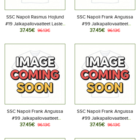
SSC Napoli Rasmus Hojlund
SSC Napoli Frank Anguissa
#19 Jalkapallovaatteet Lasten
#99 Jalkapallovaatteet
37.45€
37.45€
Kolmas peliasu 2025-26
96.13€
Lasten Kotipeliasu 2025-26
96.13€
Lyhythihainen (+ Lyhyet
Lyhythihainen (+ Lyhyet
housut)
housut)
SSC Napoli Frank Anguissa
SSC Napoli Frank Anguissa
#99 Jalkapallovaatteet
#99 Jalkapallovaatteet
37.45€
37.45€
Lasten Vieraspeliasu 2025-
96.13€
Lasten Kolmas peliasu 2025-
96.13€
26 Lyhythihainen (+ Lyhyet
26 Lyhythihainen (+ Lyhyet
housut)
housut)