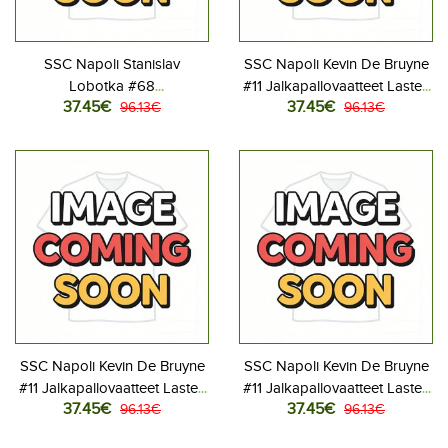
SSC Napoli Stanislav
SSC Napoli Kevin De Bruyne
Lobotka #68
#11 Jalkapallovaatteet Lasten
37.45€
37.45€
Jalkapallovaatteet Lasten
96.13€
Kotipeliasu 2025-26
96.13€
Kolmas peliasu 2025-26
Lyhythihainen (+ Lyhyet
Lyhythihainen (+ Lyhyet
housut)
housut)
SSC Napoli Kevin De Bruyne
SSC Napoli Kevin De Bruyne
#11 Jalkapallovaatteet Lasten
#11 Jalkapallovaatteet Lasten
37.45€
37.45€
Vieraspeliasu 2025-26
96.13€
Kolmas peliasu 2025-26
96.13€
Lyhythihainen (+ Lyhyet
Lyhythihainen (+ Lyhyet