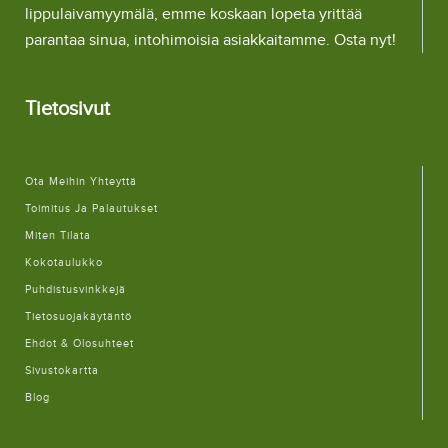
lippulaivamyymälä, emme koskaan lopeta yrittää
parantaa sinua, intohimoisia asiakkaitamme. Osta nyt!
Tietosivut
Ota Meihin Yhteyttä
Toimitus Ja Palautukset
Miten Tilata
Kokotaulukko
Puhdistusvinkkejä
Tietosuojakäytäntö
Ehdot & Olosuhteet
Sivustokartta
Blog