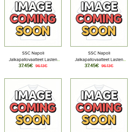
SSC Napoli
SSC Napoli
Jalkapallovaatteet Lasten
Jalkapallovaatteet Lasten
37.45€
37.45€
Kotipeliasu 2026-27
96.13€
Vieraspeliasu 2026-27
96.13€
Lyhythihainen (+ Lyhyet
Lyhythihainen (+ Lyhyet
housut)
housut)