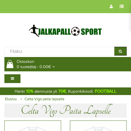
Ostoskori
0 tuote(tta) - 0.00€
10%
70€
FOOTBALL
Hanki
alennusta yli
, Kuponkikoodi:
Etusivu
Celta Vigo paita lapselle
Celta Vigo Paita Lapselle