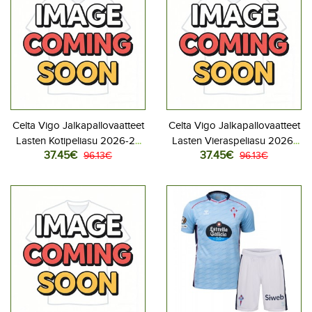
Celta Vigo Jalkapallovaatteet
Celta Vigo Jalkapallovaatteet
Lasten Kotipeliasu 2026-27
Lasten Vieraspeliasu 2026-
37.45€
37.45€
Lyhythihainen (+ Lyhyet
96.13€
27 Lyhythihainen (+ Lyhyet
96.13€
housut)
housut)