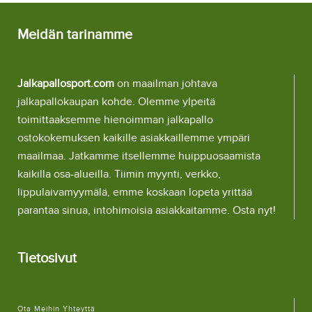
Meidän tarinamme
Jalkapallosport.com
on maailman johtava
jalkapallokaupan kohde. Olemme ylpeitä
toimittaaksemme hienoimman jalkapallo
ostokokemuksen kaikille asiakkaillemme ympäri
maailmaa. Jatkamme itsellemme huippuosaamista
kaikilla osa-alueilla. Tiimin myynti, verkko,
lippulaivamyymälä, emme koskaan lopeta yrittää
parantaa sinua, intohimoisia asiakkaitamme. Osta nyt!
Tietosivut
Ota Meihin Yhteyttä