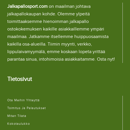
Jalkapallosport.com
on maailman johtava
jalkapallokaupan kohde. Olemme ylpeitä
toimittaaksemme hienoimman jalkapallo
ostokokemuksen kaikille asiakkaillemme ympäri
maailmaa. Jatkamme itsellemme huippuosaamista
kaikilla osa-alueilla. Tiimin myynti, verkko,
lippulaivamyymälä, emme koskaan lopeta yrittää
parantaa sinua, intohimoisia asiakkaitamme. Osta nyt!
Tietosivut
Ota Meihin Yhteyttä
Toimitus Ja Palautukset
Miten Tilata
Kokotaulukko