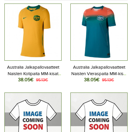
Australia Jalkapallovaatteet
Australia Jalkapallovaatteet
Naisten Kotipaita MM-kisat
Naisten Vieraspaita MM-kisat
38.05€
38.05€
2026 Lyhythihainen
95.13€
2026 Lyhythihainen
95.13€