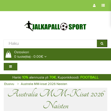
Ostoskori
0 tuote(tta) - 0.00€
10%
70€
FOOTBALL
Hanki
alennusta yli
, Kuponkikoodi:
Etusivu
Australia MM-kisat 2026 Naisten
Australia MM-Kisat 2026
Naisten