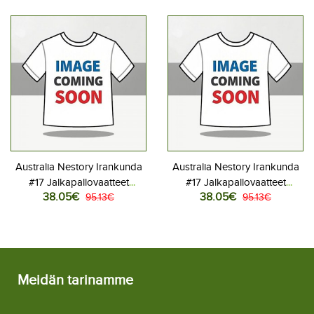
Lyhythihainen
Lyhythihainen
Australia Nestory Irankunda
Australia Nestory Irankunda
#17 Jalkapallovaatteet
#17 Jalkapallovaatteet
38.05€
38.05€
Naisten Kotipaita MM-kisat
95.13€
Naisten Vieraspaita MM-kisat
95.13€
2026 Lyhythihainen
2026 Lyhythihainen
Meidän tarinamme