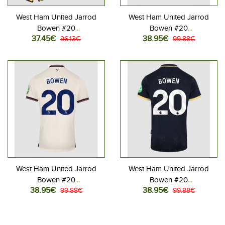
West Ham United Jarrod
West Ham United Jarrod
Bowen #20
Bowen #20
37.45€
38.95€
Jalkapallovaatteet Lasten
96.13€
Jalkapallovaatteet Kotipaita
99.88€
Kolmas peliasu 2025-26
2025-26 Lyhythihainen
Lyhythihainen (+ Lyhyet
housut)
West Ham United Jarrod
West Ham United Jarrod
Bowen #20
Bowen #20
38.95€
38.95€
Jalkapallovaatteet Vieraspaita
99.88€
Jalkapallovaatteet
99.88€
2025-26 Lyhythihainen
Kolmaspaita 2025-26
Lyhythihainen