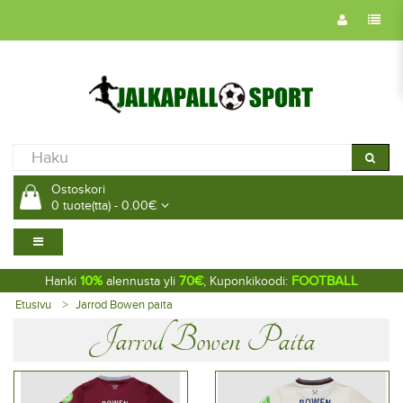
Ostoskori
0 tuote(tta) - 0.00€
10%
70€
FOOTBALL
Hanki
alennusta yli
, Kuponkikoodi:
Etusivu
Jarrod Bowen paita
Jarrod Bowen Paita