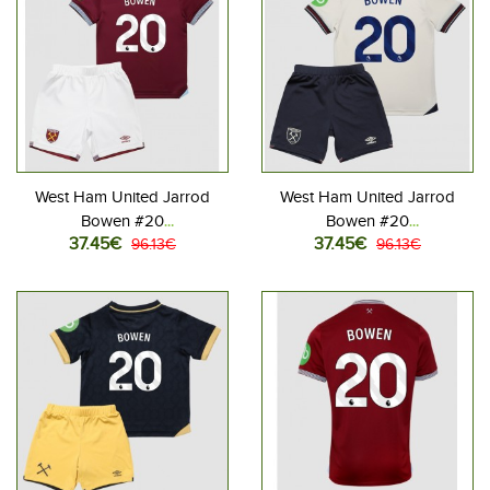
West Ham United Jarrod
West Ham United Jarrod
Bowen #20
Bowen #20
37.45€
37.45€
Jalkapallovaatteet Lasten
96.13€
Jalkapallovaatteet Lasten
96.13€
Kotipeliasu 2025-26
Vieraspeliasu 2025-26
Lyhythihainen (+ Lyhyet
Lyhythihainen (+ Lyhyet
housut)
housut)