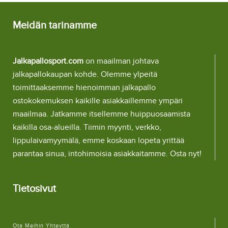
Meidän tarinamme
Jalkapallosport.com
on maailman johtava
jalkapallokaupan kohde. Olemme ylpeitä
toimittaaksemme hienoimman jalkapallo
ostokokemuksen kaikille asiakkaillemme ympäri
maailmaa. Jatkamme itsellemme huippuosaamista
kaikilla osa-alueilla. Tiimin myynti, verkko,
lippulaivamyymälä, emme koskaan lopeta yrittää
parantaa sinua, intohimoisia asiakkaitamme. Osta nyt!
Tietosivut
Ota Meihin Yhteyttä