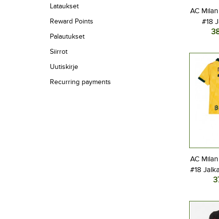
Lataukset
AC Milan
Reward Points
#18 J
3
Vier
Palautukset
L
Siirrot
Uutiskirje
Recurring payments
AC Milan
#18 Jalk
3
Kolma
Lyhyt