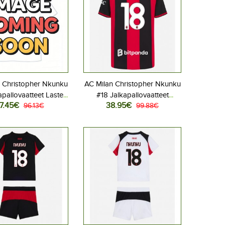
 Christopher Nkunku
AC Milan Christopher Nkunku
apallovaatteet Lasten
#18 Jalkapallovaatteet
7.45€
38.95€
s peliasu 2026-27
96.13€
Kotipaita 2026-27
99.88€
hihainen (+ Lyhyet
Lyhythihainen
housut)