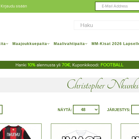
Kirjaudu sisään
ita
Maajoukkuepaita
Maalivahtipaita
MM-Kisat 2026 Lapsell
10%
70€
FOOTBALL
Hanki
alennusta yli
, Kuponkikoodi:
Christopher Nkunk
NÄYTÄ:
JÄRJESTYS: