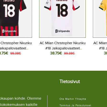
 Christopher Nkunku
AC Milan Christopher Nkunku
AC Milan
alkapallovaatteet
#18 Jalkapallovaatteet
#18 J
8.75€
38.75€
3
 Kotipaita 2025-26
99.38€
Naisten Vieraspaita 2025-26
99.38€
Naisten 
yhythihainen
Lyhythihainen
Tietosivut
llokaupan kohde. Olemme
Ota Meihin Yhteyttä
stokokemuksen kaikille
Toimitus Ja Palautukset