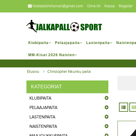
footballshirtsmart@gmail.com
Oma tili
Kassa
Register
Klubipaita
Pelaajapaita
Lastenpaita
Naistenpa
MM-Kisat 2026 Naisten
Etusivu
Christopher Nkunku paita
KATEGORIAT
KLUBIPAITA
PELAAJAPAITA
LASTENPAITA
NAISTENPAITA
MAAJOUKKUEPAITA