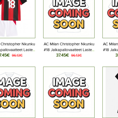
 Christopher Nkunku
AC Milan Christopher Nkunku
AC Milan
apallovaatteet Lasten
#18 Jalkapallovaatteet Lasten
#18 Jalk
7.45€
37.45€
3
peliasu 2026-27
96.13€
Vieraspeliasu 2026-27
96.13€
Kolma
hihainen (+ Lyhyet
Lyhythihainen (+ Lyhyet
Lyhyt
housut)
housut)