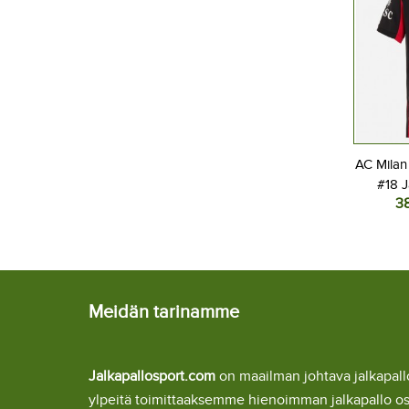
AC Milan
#18 J
3
Naisten
L
Meidän tarinamme
Jalkapallosport.com
on maailman johtava jalkapa
ylpeitä toimittaaksemme hienoimman jalkapallo o