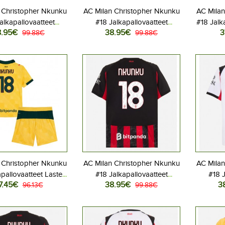
 Christopher Nkunku
AC Milan Christopher Nkunku
AC Milan
alkapallovaatteet
#18 Jalkapallovaatteet
#18 Jalk
8.95€
38.95€
3
aspaita 2026-27
99.88€
Kolmaspaita 2026-27
99.88€
Koti
yhythihainen
Lyhythihainen
Lyhyt
 Christopher Nkunku
AC Milan Christopher Nkunku
AC Milan
apallovaatteet Lasten
#18 Jalkapallovaatteet
#18 J
7.45€
38.95€
3
s peliasu 2025-26
96.13€
Kotipaita 2025-26
99.88€
Vier
hihainen (+ Lyhyet
Lyhythihainen
housut)