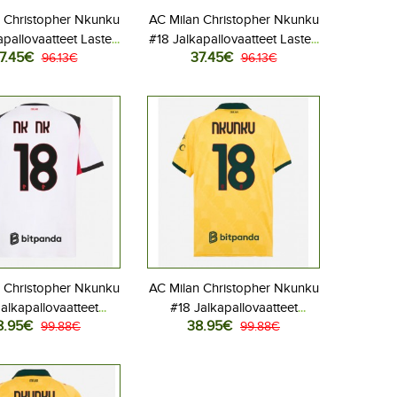
 Christopher Nkunku
AC Milan Christopher Nkunku
apallovaatteet Lasten
#18 Jalkapallovaatteet Lasten
7.45€
37.45€
peliasu 2025-26
96.13€
Vieraspeliasu 2025-26
96.13€
hihainen (+ Lyhyet
Lyhythihainen (+ Lyhyet
housut)
housut)
 Christopher Nkunku
AC Milan Christopher Nkunku
alkapallovaatteet
#18 Jalkapallovaatteet
8.95€
38.95€
aspaita 2025-26
99.88€
Kolmaspaita 2025-26
99.88€
Lyhythihainen
Lyhythihainen