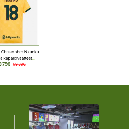
 Christopher Nkunku
alkapallovaatteet
8.75€
Kolmaspaita 2025-26
99.38€
Lyhythihainen