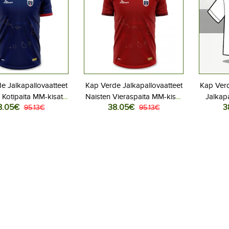
e Jalkapallovaatteet
Kap Verde Jalkapallovaatteet
Kap Ver
 Kotipaita MM-kisat
Naisten Vieraspaita MM-kisat
Jalkapa
8.05€
38.05€
3
6 Lyhythihainen
95.13€
2026 Lyhythihainen
95.13€
Kotip