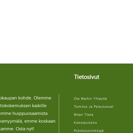
Tietosivut
llokaupan kohde. Olemme
Ota Meihin Yhteyttä
stokokemuksen kaikille
Toimitus Ja Palautukset
lemme huippuosaamista
Miten Tilata
ulaivamyymälä, emme koskaan
Kokotaulukko
itamme. Osta nyt!
Puhdistusvinkkejä