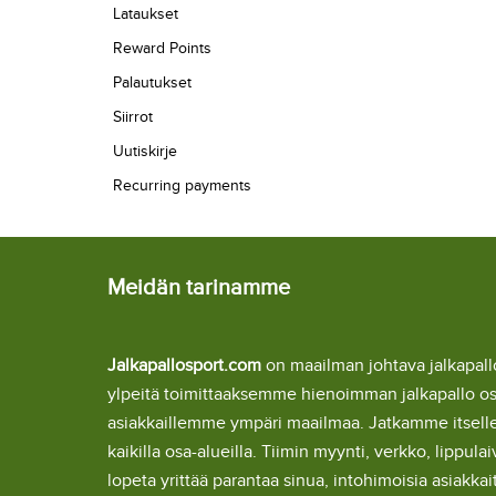
Lataukset
Reward Points
Palautukset
Siirrot
Uutiskirje
Recurring payments
Meidän tarinamme
Jalkapallosport.com
on maailman johtava jalkapa
ylpeitä toimittaaksemme hienoimman jalkapallo o
asiakkaillemme ympäri maailmaa. Jatkamme itsel
kaikilla osa-alueilla. Tiimin myynti, verkko, lipp
lopeta yrittää parantaa sinua, intohimoisia asiakka