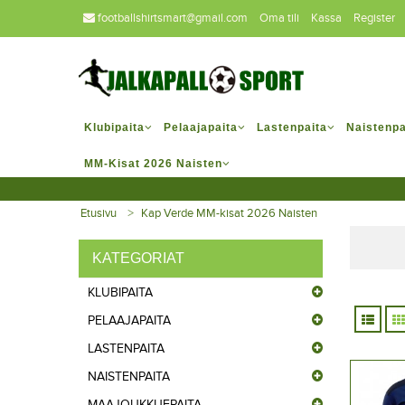
footballshirtsmart@gmail.com
Oma tili
Kassa
Register
Klubipaita
Pelaajapaita
Lastenpaita
Naistenpa
MM-Kisat 2026 Naisten
Etusivu
Kap Verde MM-kisat 2026 Naisten
KATEGORIAT
KLUBIPAITA
PELAAJAPAITA
LASTENPAITA
NAISTENPAITA
MAAJOUKKUEPAITA