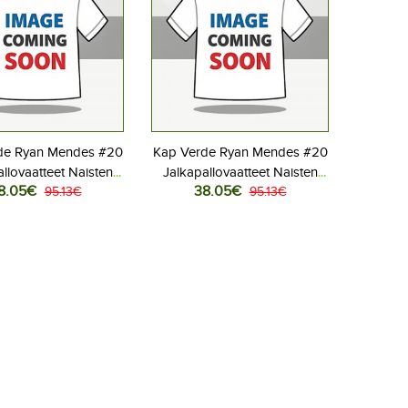
de Ryan Mendes #20
Kap Verde Ryan Mendes #20
llovaatteet Naisten
Jalkapallovaatteet Naisten
8.05€
38.05€
aita MM-kisat 2026
95.13€
Vieraspaita MM-kisat 2026
95.13€
Lyhythihainen
Lyhythihainen