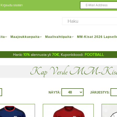
Kirjaudu sisään
ita
Maajoukkuepaita
Maalivahtipaita
MM-Kisat 2026 Lapsell
10%
70€
FOOTBALL
Hanki
alennusta yli
, Kuponkikoodi:
Kap Verde MM-Kisat 
NÄYTÄ:
JÄRJESTYS: