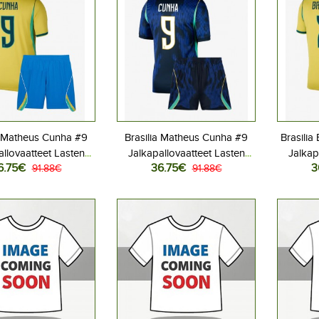
a Matheus Cunha #9
Brasilia Matheus Cunha #9
Brasili
allovaatteet Lasten
Jalkapallovaatteet Lasten
Jalkap
6.75€
36.75€
3
iasu MM-kisat 2026
91.88€
Vieraspeliasu MM-kisat 2026
91.88€
Kotipe
hihainen (+ Lyhyet
Lyhythihainen (+ Lyhyet
Lyhyt
housut)
housut)