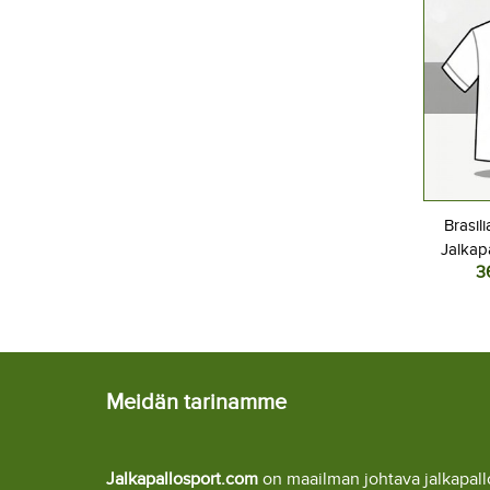
Brasil
Jalkap
3
Kotipel
Lyhyt
Meidän tarinamme
Jalkapallosport.com
on maailman johtava jalkapa