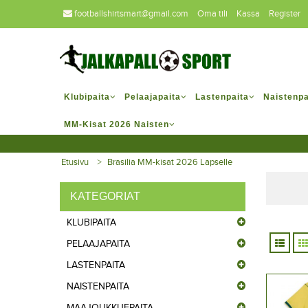
footballshirtsmart@gmail.com
Oma tili
Kassa
Register
Klubipaita
Pelaajapaita
Lastenpaita
Naistenpa
MM-Kisat 2026 Naisten
Etusivu
Brasilia MM-kisat 2026 Lapselle
KATEGORIAT
KLUBIPAITA
PELAAJAPAITA
LASTENPAITA
NAISTENPAITA
MAAJOUKKUEPAITA