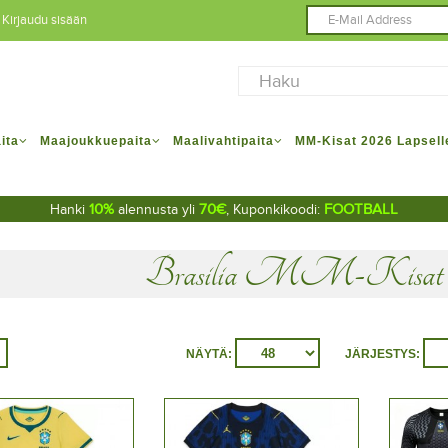
Kirjaudu sisään
ita
Maajoukkuepaita
Maalivahtipaita
MM-Kisat 2026 Lapsell
10%
70€
FOOTBALL
Hanki
alennusta yli
, Kuponkikoodi:
Brasilia MM-Kisat 20
NÄYTÄ:
JÄRJESTYS: