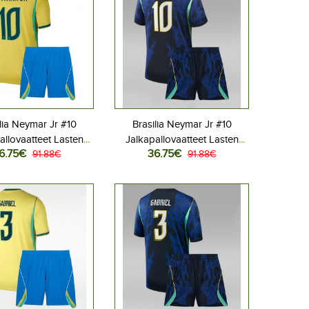
lia Neymar Jr #10
Brasilia Neymar Jr #10
allovaatteet Lasten
Jalkapallovaatteet Lasten
6.75€
36.75€
liasu MM-kisat 2026
91.88€
Vieraspeliasu MM-kisat 2026
91.88€
hihainen (+ Lyhyet
Lyhythihainen (+ Lyhyet
housut)
housut)