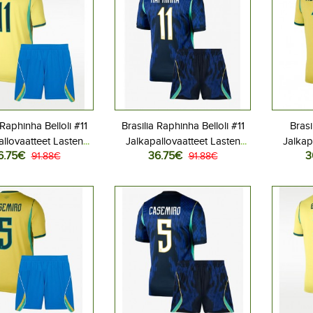
 Raphinha Belloli #11
Brasilia Raphinha Belloli #11
Brasi
allovaatteet Lasten
Jalkapallovaatteet Lasten
Jalkap
6.75€
36.75€
3
iasu MM-kisat 2026
91.88€
Vieraspeliasu MM-kisat 2026
91.88€
Kotipe
hihainen (+ Lyhyet
Lyhythihainen (+ Lyhyet
Lyhyt
housut)
housut)