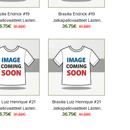
silia Endrick #19
Brasilia Endrick #19
allovaatteet Lasten
Jalkapallovaatteet Lasten
6.75€
36.75€
liasu MM-kisat 2026
91.88€
Vieraspeliasu MM-kisat 2026
91.88€
hihainen (+ Lyhyet
Lyhythihainen (+ Lyhyet
housut)
housut)
a Luiz Henrique #21
Brasilia Luiz Henrique #21
allovaatteet Lasten
Jalkapallovaatteet Lasten
6.75€
36.75€
liasu MM-kisat 2026
91.88€
Vieraspeliasu MM-kisat 2026
91.88€
hihainen (+ Lyhyet
Lyhythihainen (+ Lyhyet
housut)
housut)