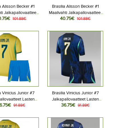
ia Alisson Becker #1
Brasilia Alisson Becker #1
ti Jalkapallovaatteet
Maalivahti Jalkapallovaatteet
0.75€
40.75€
Kotipeliasu MM-kisat
101.88€
Lasten Vieraspeliasu MM-
101.88€
ythihainen (+ Lyhyet
kisat 2026 Lyhythihainen (+
housut)
Lyhyet housut)
a Vinicius Junior #7
Brasilia Vinicius Junior #7
allovaatteet Lasten
Jalkapallovaatteet Lasten
6.75€
36.75€
liasu MM-kisat 2026
91.88€
Vieraspeliasu MM-kisat 2026
91.88€
hihainen (+ Lyhyet
Lyhythihainen (+ Lyhyet
housut)
housut)