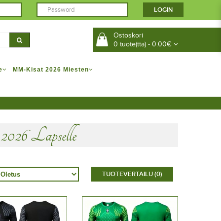
Ostoskori
0 tuote(tta) - 0.00€
e
MM-Kisat 2026 Miesten
26 Lapselle
TUOTEVERTAILU (0)