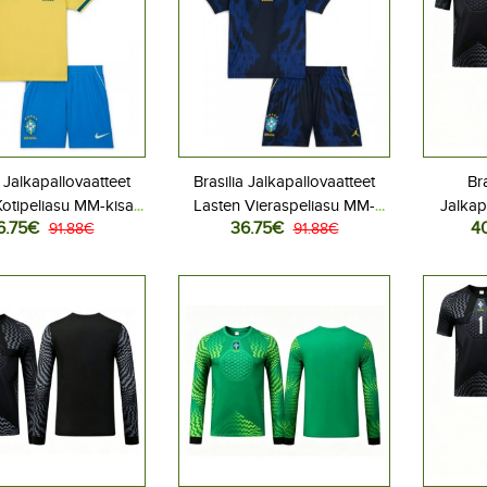
a Jalkapallovaatteet
Brasilia Jalkapallovaatteet
Bra
otipeliasu MM-kisat
Lasten Vieraspeliasu MM-
Jalkap
6.75€
36.75€
4
ythihainen (+ Lyhyet
91.88€
kisat 2026 Lyhythihainen (+
91.88€
Kotipe
housut)
Lyhyet housut)
Lyhyt