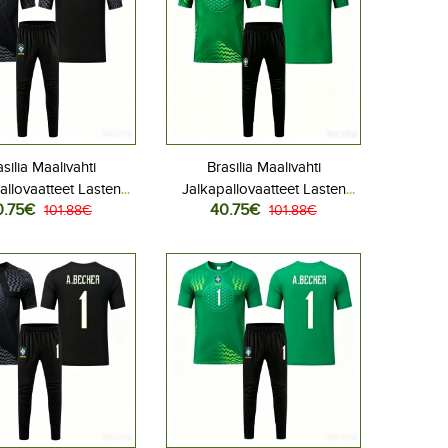
silia Maalivahti
Brasilia Maalivahti
allovaatteet Lasten
Jalkapallovaatteet Lasten
0.75€
40.75€
liasu MM-kisat 2026
101.88€
Vieraspeliasu MM-kisat 2026
101.88€
hihainen (+ Lyhyet
Lyhythihainen (+ Lyhyet
housut)
housut)