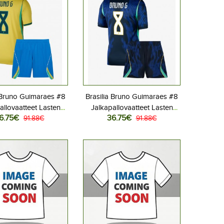
a Bruno Guimaraes #8
Brasilia Bruno Guimaraes #8
allovaatteet Lasten
Jalkapallovaatteet Lasten
6.75€
36.75€
liasu MM-kisat 2026
91.88€
Vieraspeliasu MM-kisat 2026
91.88€
hihainen (+ Lyhyet
Lyhythihainen (+ Lyhyet
housut)
housut)