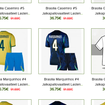
ilia Casemiro #5
Brasilia Casemiro #5
Brasilia
allovaatteet Lasten
Jalkapallovaatteet Lasten
Jalkap
6.75€
36.75€
3
iasu MM-kisat 2026
91.88€
Vieraspeliasu MM-kisat 2026
91.88€
Kotipe
hihainen (+ Lyhyet
Lyhythihainen (+ Lyhyet
Lyhyt
housut)
housut)
lia Marquinhos #4
Brasilia Marquinhos #4
Brasilia 
allovaatteet Lasten
Jalkapallovaatteet Lasten
Jalkap
6.75€
36.75€
3
iasu MM-kisat 2026
91.88€
Vieraspeliasu MM-kisat 2026
91.88€
Kotipe
hihainen (+ Lyhyet
Lyhythihainen (+ Lyhyet
Lyhyt
housut)
housut)