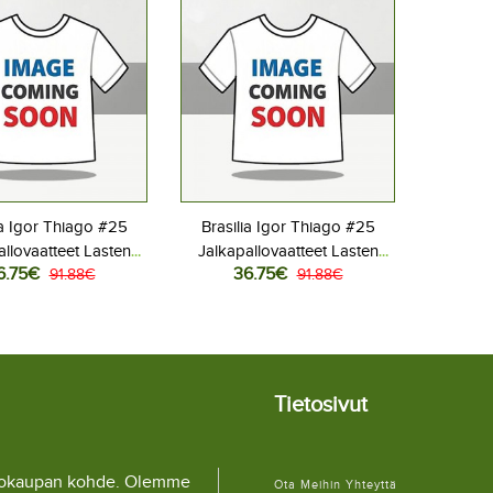
ia Igor Thiago #25
Brasilia Igor Thiago #25
allovaatteet Lasten
Jalkapallovaatteet Lasten
6.75€
36.75€
iasu MM-kisat 2026
91.88€
Vieraspeliasu MM-kisat 2026
91.88€
hihainen (+ Lyhyet
Lyhythihainen (+ Lyhyet
housut)
housut)
Tietosivut
llokaupan kohde. Olemme
Ota Meihin Yhteyttä