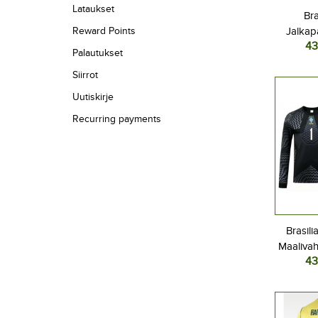
Lataukset
Bra
Reward Points
Jalkap
43
Kotipel
Palautukset
Pitkä
Siirrot
Uutiskirje
Recurring payments
Brasili
Maalivah
43
Lasten K
2026 Pit