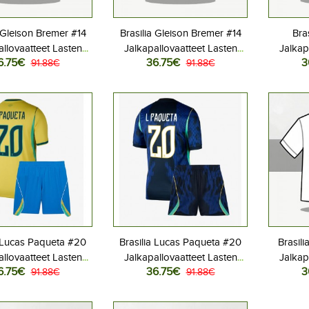
a Gleison Bremer #14
Brasilia Gleison Bremer #14
Bra
allovaatteet Lasten
Jalkapallovaatteet Lasten
Jalkap
6.75€
36.75€
3
iasu MM-kisat 2026
91.88€
Vieraspeliasu MM-kisat 2026
91.88€
Kotipe
hihainen (+ Lyhyet
Lyhythihainen (+ Lyhyet
Lyhyt
housut)
housut)
a Lucas Paqueta #20
Brasilia Lucas Paqueta #20
Brasili
allovaatteet Lasten
Jalkapallovaatteet Lasten
Jalkap
6.75€
36.75€
3
iasu MM-kisat 2026
91.88€
Vieraspeliasu MM-kisat 2026
91.88€
Kotipe
hihainen (+ Lyhyet
Lyhythihainen (+ Lyhyet
Lyhyt
housut)
housut)