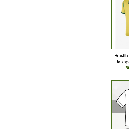
Brasili
Jalkap
3
Kotipel
Lyhyt