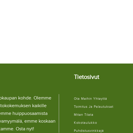
Tietosivut
llokaupan kohde. Olemme
Ota Meihin Yhteyttä
stokokemuksen kaikille
Toimitus Ja Palautukset
lemme huippuosaamista
Miten Tilata
ulaivamyymälä, emme koskaan
Kokotaulukko
itamme. Osta nyt!
Puhdistusvinkkejä