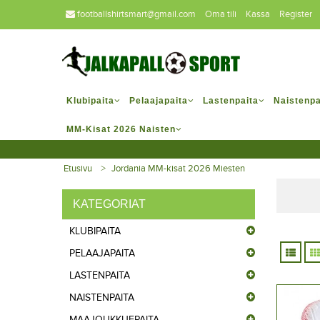
footballshirtsmart@gmail.com
Oma tili
Kassa
Register
Klubipaita
Pelaajapaita
Lastenpaita
Naistenpa
MM-Kisat 2026 Naisten
Etusivu
Jordania MM-kisat 2026 Miesten
KATEGORIAT
KLUBIPAITA
PELAAJAPAITA
LASTENPAITA
NAISTENPAITA
MAAJOUKKUEPAITA