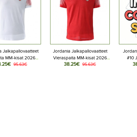
a Jalkapallovaatteet
Jordania Jalkapallovaatteet
Jordan
ita MM-kisat 2026
Vieraspaita MM-kisat 2026
#10 J
8.25€
38.25€
3
yhythihainen
95.63€
Lyhythihainen
95.63€
Kotip