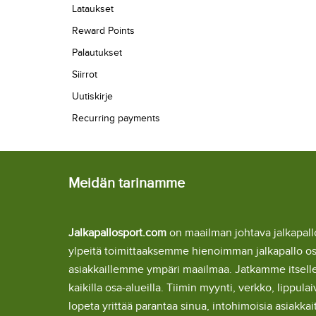
Lataukset
Reward Points
Palautukset
Siirrot
Uutiskirje
Recurring payments
Meidän tarinamme
Jalkapallosport.com
on maailman johtava jalkapa
ylpeitä toimittaaksemme hienoimman jalkapallo o
asiakkaillemme ympäri maailmaa. Jatkamme itsel
kaikilla osa-alueilla. Tiimin myynti, verkko, lipp
lopeta yrittää parantaa sinua, intohimoisia asiakka