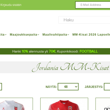
Kirjaudu sisään
ita
Maajoukkuepaita
Maalivahtipaita
MM-Kisat 2026 Lapsell
10%
70€
FOOTBALL
Hanki
alennusta yli
, Kuponkikoodi:
Jordania MM-Kisat 2
NÄYTÄ:
JÄRJESTYS: